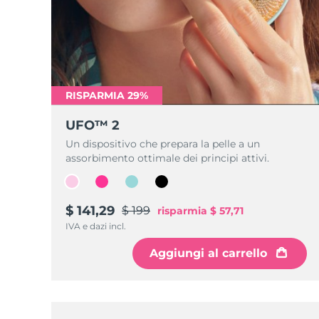
RISPARMIA 29%
UFO™ 2
Un dispositivo che prepara la pelle a un
assorbimento ottimale dei principi attivi.
$ 141,29
$ 199
risparmia
$ 57,71
IVA e dazi incl.
Aggiungi al carrello