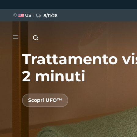
Salta
al
contenuto
principale
US
8/11/26
Trattamento vi
2 minuti
NUOVO
Scopri UFO™
BREAKING NEWS
FAQ™ Pure Beauty-Tech Elixir