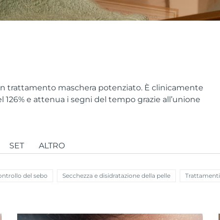
 un trattamento maschera potenziato. È clinicamente
l 126% e attenua i segni del tempo grazie all’unione
SET
ALTRO
ntrollo del sebo
Secchezza e disidratazione della pelle
Trattamenti 