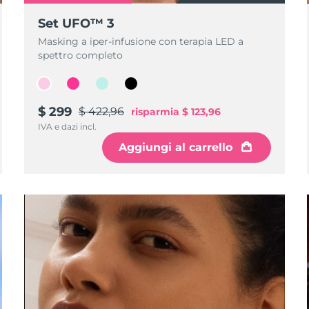
Set UFO™ 3
Masking a iper-infusione con terapia LED a
spettro completo
$ 299
$ 422,96
risparmia
$ 123,96
IVA e dazi incl.
Aggiungi al carrello