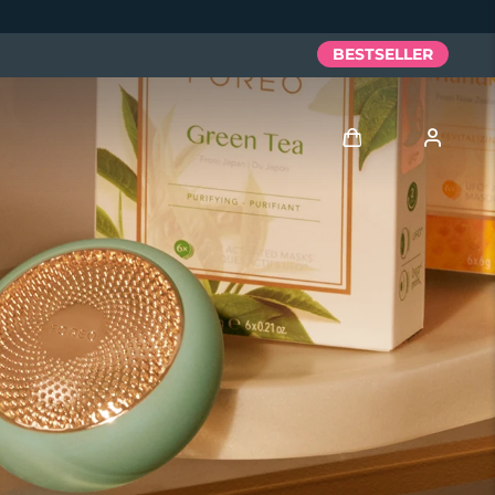
BESTSELLER
Accedi
Profilo utente
I miei dispositivi
I miei ordini
I miei indirizzi
I miei abbonamenti