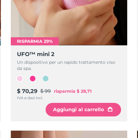
RISPARMIA 29%
UFO™ mini 2
Un dispositivo per un rapido trattamento viso
da spa.
$ 70,29
$ 99
risparmia
$ 28,71
IVA e dazi incl.
Aggiungi al carrello