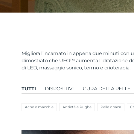
issa™ Teeth Whitening Set
FAQ™ Dual LED Panel
Migliora l’incarnato in appena due minuti con
dimostrato che UFO
™
aumenta l’idratazione de
di LED, massaggio sonico, termo e crioterapia.
POPOLARE
TUTTI
DISPOSITIVI
CURA DELLA PELLE
Offerte speciali
Bestseller
Acne e macchie
Antietà e Rughe
Pelle opaca
Co