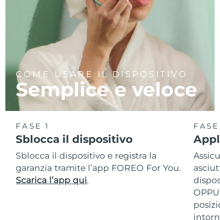
COME USARE IL DISPOSITIVO
Semplice e veloce
FASE 1
FASE
Sblocca il dispositivo
Appl
Sblocca il dispositivo e registra la
Assicu
garanzia tramite l’app FOREO For You.
asciut
Scarica l’app qui
.
dispos
OPPUR
posizi
intor