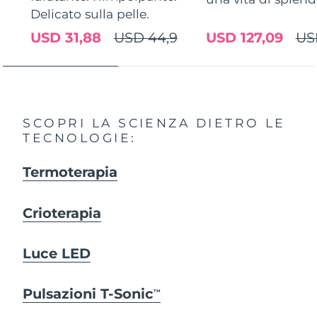
Delicato sulla pelle.
USD 31,88
USD 44,9
USD 127,09
US
SCOPRI LA SCIENZA DIETRO LE
TECNOLOGIE:
Termoterapia
Crioterapia
Luce LED
Pulsazioni T-Sonic
TM