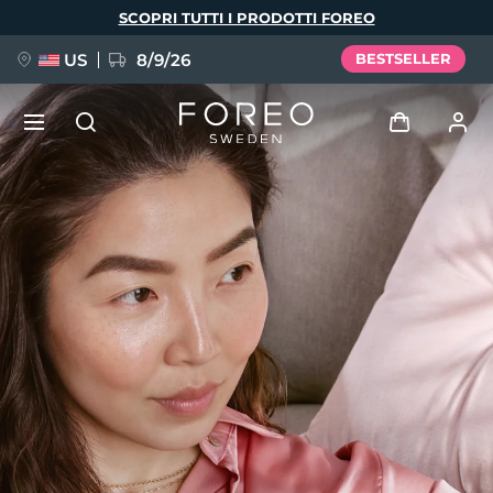
Salta
SCOPRI TUTTI I PRODOTTI FOREO
al
contenuto
principale
US
8/9/26
BESTSELLER
NUOVO
Accedi
Lingua
BREAKING NEWS
Profilo utente
English
Deutsch
Español
I miei dispositivi
FAQ™ Pure Beauty-Tech Elixir
Français
Italiano
Português
I miei ordini
Polski
Svenska
Русский
Türkçe
简体中文
繁體中文
I miei indirizzi
issa™ Teeth Whitening Set
I miei abbonamenti