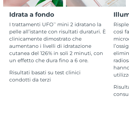
Advanced pore care essentials
For healthy hair
18% PAP
Israele
Consegna stimata
8/12/26
Cosmetici
Uomini
Idrata a fondo
Illu
Italia
Consegna stimata
8/8/26
I trattamenti UFO
mini 2 idratano la
Risple
TM
pelle all’istante con risultati duraturi. È
così f
Giappone
Consegna stimata
8/11/26
clinicamente dimostrato che
microc
Vedi tutto
aumentano i livelli di idratazione
l’ossi
Jersey
Consegna stimata
8/13/26
cutanea del 126% in soli 2 minuti, con
elimin
un effetto che dura fino a 6 ore.
radios
Kazakistan
Consegna stimata
8/10/26
hanno 
APP FOREO
Risultati basati su test clinici
Kuwait
utilizz
Consegna stimata
8/8/26
condotti da terzi
CHI SIAMO
Risult
Lettonia
Consegna stimata
8/8/26
consum
Libano
Consegna stimata
8/9/26
Lituania
Consegna stimata
8/8/26
Lussemburgo
Consegna stimata
8/8/26