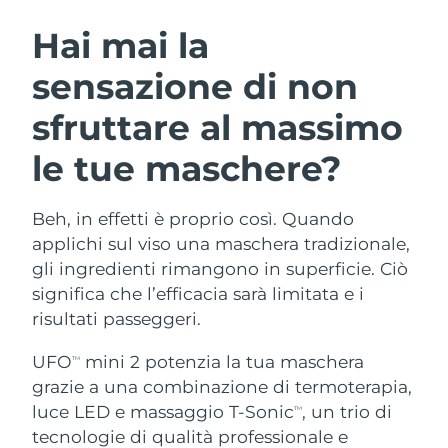
ROUTINE BEAUTY SVEDESI
Austria
Consegna stimata
8/8/26
Hai mai la
sensazione di non
Bahrein
Consegna stimata
8/9/26
sfruttare al massimo
Detersione viso
Lifting viso
Belgio
Consegna stimata
8/8/26
LUNA™ 4 pacchetto
BEAR™ 2 pacchetto
le tue maschere?
Bermuda
Consegna stimata
8/14/26
Anti-aging massage
Microcurrent toning
Beh, in effetti è proprio così. Quando
Bosnia ed
Consegna stimata
8/11/26
Idratazione
Igiene orale
Erzegovina
applichi sul viso una maschera tradizionale,
LUNA™ 4 Plus
BEAR™ 2 go
gli ingredienti rimangono in superficie. Ciò
UFO™ 3 pacchetto
issa™ 4
Massage, LED heating
Microcurrent toning on-the-go
Brunei
Consegna stimata
8/13/26
significa che l’efficacia sarà limitata e i
TRATTAMENTI ANTI-AGE FAQ™
Deep facial hydration
Hybrid silicone sonic toothbrush
risultati passeggeri.
Bulgaria
Consegna stimata
8/8/26
NEW
LUNA™ 4 Men
BEAR™ 2 eyes & lips
UFO
mini 2 potenzia la tua maschera
TM
UFO™ 3 LED
issa™ 4 plus
Canada
For men, anti-aging massage
Microcurrent line smoothing device
Consegna stimata
8/12/26
grazie a una combinazione di termoterapia,
Near-infrared and red light therapy
Smart hybrid silicone sonic toothbrush
luce LED e massaggio T-Sonic
, un trio di
TM
device
Anti-age
Trattamenti LED
Cile
Consegna stimata
8/12/26
tecnologie di qualità professionale e