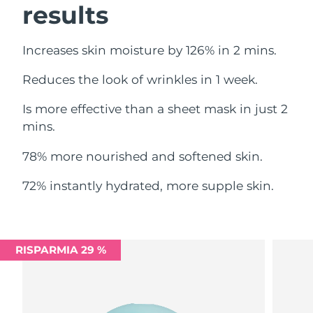
results
Filippine
Consegna stimata
8/11/26
Polonia
Consegna stimata
8/9/26
Increases skin moisture by 126% in 2 mins.
Reduces the look of wrinkles in 1 week.
Portogallo
Consegna stimata
8/8/26
Is more effective than a sheet mask in just 2
Portorico
Consegna stimata
8/10/26
mins.
Qatar
Consegna stimata
8/9/26
78% more nourished and softened skin.
Riunione
Consegna stimata
8/13/26
72% instantly hydrated, more supple skin.
Romania
Consegna stimata
8/8/26
Russia
Consegna stimata
8/16/26
RISPARMIA 29 %
Arabia Saudita
Consegna stimata
8/9/26
Singapore
Consegna stimata
8/10/26