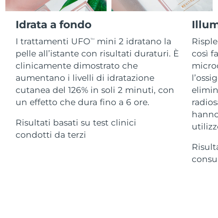
Advanced pore care essentials
For healthy hair
18% PAP
Israele
Consegna stimata
12.08.2026
Cosmetici
Uomini
Idrata a fondo
Illu
Italia
Consegna stimata
08.08.2026
I trattamenti UFO
mini 2 idratano la
Risple
TM
pelle all’istante con risultati duraturi. È
così f
Giappone
Consegna stimata
11.08.2026
clinicamente dimostrato che
microc
Vedi tutto
aumentano i livelli di idratazione
l’ossi
Jersey
Consegna stimata
13.08.2026
cutanea del 126% in soli 2 minuti, con
elimin
un effetto che dura fino a 6 ore.
radios
Kazakistan
Consegna stimata
10.08.2026
hanno 
APP FOREO
Risultati basati su test clinici
Kuwait
utilizz
Consegna stimata
08.08.2026
condotti da terzi
CHI SIAMO
Risult
Lettonia
Consegna stimata
08.08.2026
consum
Libano
Consegna stimata
09.08.2026
Lituania
Consegna stimata
08.08.2026
Lussemburgo
Consegna stimata
08.08.2026