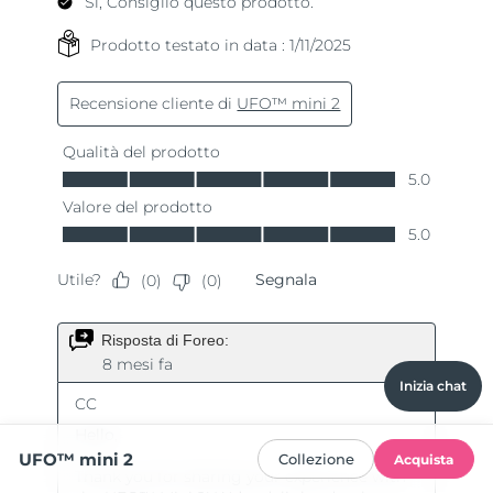
Inizia chat
UFO™ mini 2
Collezione
Acquista