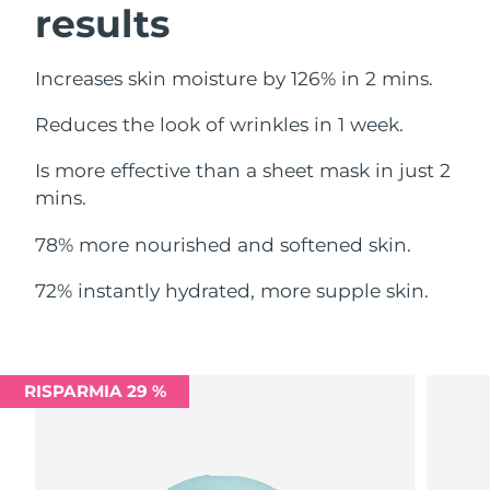
results
Filippine
Consegna stimata
11.08.2026
Polonia
Consegna stimata
09.08.2026
Increases skin moisture by 126% in 2 mins.
Reduces the look of wrinkles in 1 week.
Portogallo
Consegna stimata
08.08.2026
Is more effective than a sheet mask in just 2
Portorico
Consegna stimata
10.08.2026
mins.
Qatar
Consegna stimata
09.08.2026
78% more nourished and softened skin.
Riunione
Consegna stimata
13.08.2026
72% instantly hydrated, more supple skin.
Romania
Consegna stimata
08.08.2026
Russia
Consegna stimata
16.08.2026
RISPARMIA 29 %
Arabia Saudita
Consegna stimata
09.08.2026
Singapore
Consegna stimata
10.08.2026