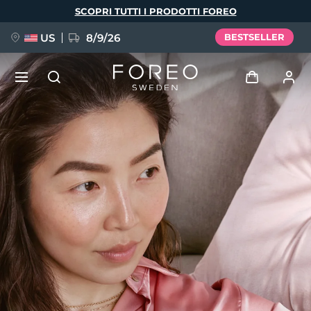
Salta
SCOPRI TUTTI I PRODOTTI FOREO
al
contenuto
principale
US
8/9/26
BESTSELLER
NUOVO
Accedi
Lingua
BREAKING NEWS
Profilo utente
English
Deutsch
Español
I miei dispositivi
FAQ™ Pure Beauty-Tech Elixir
Français
Italiano
Português
I miei ordini
Polski
Svenska
Русский
Türkçe
简体中文
繁體中文
I miei indirizzi
issa™ Teeth Whitening Set
I miei abbonamenti