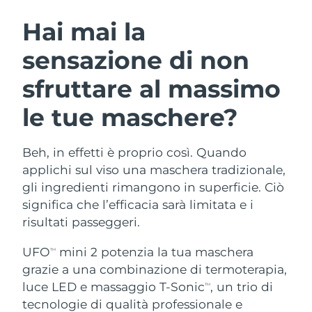
ROUTINE BEAUTY SVEDESI
Austria
Consegna stimata
08.08.2026
Hai mai la
sensazione di non
Bahrein
Consegna stimata
09.08.2026
sfruttare al massimo
Detersione viso
Lifting viso
Belgio
Consegna stimata
08.08.2026
LUNA™ 4 pacchetto
BEAR™ 2 pacchetto
le tue maschere?
Bermuda
Consegna stimata
14.08.2026
Anti-aging massage
Microcurrent toning
Beh, in effetti è proprio così. Quando
Bosnia ed
Consegna stimata
11.08.2026
Idratazione
Igiene orale
Erzegovina
applichi sul viso una maschera tradizionale,
LUNA™ 4 Plus
BEAR™ 2 go
gli ingredienti rimangono in superficie. Ciò
UFO™ 3 pacchetto
issa™ 4
Massage, LED heating
Microcurrent toning on-the-go
Brunei
Consegna stimata
13.08.2026
significa che l’efficacia sarà limitata e i
TRATTAMENTI ANTI-AGE FAQ™
Deep facial hydration
Hybrid silicone sonic toothbrush
risultati passeggeri.
Bulgaria
Consegna stimata
08.08.2026
NEW
LUNA™ 4 Men
BEAR™ 2 eyes & lips
UFO
mini 2 potenzia la tua maschera
TM
UFO™ 3 LED
issa™ 4 plus
Canada
For men, anti-aging massage
Microcurrent line smoothing device
Consegna stimata
12.08.2026
grazie a una combinazione di termoterapia,
Near-infrared and red light therapy
Smart hybrid silicone sonic toothbrush
luce LED e massaggio T-Sonic
, un trio di
TM
device
Anti-age
Trattamenti LED
Cile
Consegna stimata
12.08.2026
tecnologie di qualità professionale e