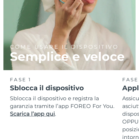
COME USARE IL DISPOSITIVO
Semplice e veloce
FASE 1
FASE
Sblocca il dispositivo
Appl
Sblocca il dispositivo e registra la
Assicu
garanzia tramite l’app FOREO For You.
asciut
Scarica l’app qui
.
dispos
OPPUR
posizi
intor