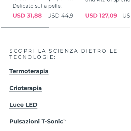
Delicato sulla pelle.
USD 31,88
USD 44,9
USD 127,09
US
SCOPRI LA SCIENZA DIETRO LE
TECNOLOGIE:
Termoterapia
Crioterapia
Luce LED
Pulsazioni T-Sonic
TM