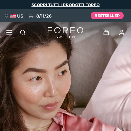
Salta
SCOPRI TUTTI I PRODOTTI FOREO
al
contenuto
principale
US
8/11/26
BESTSELLER
NUOVO
Accedi
Lingua
BREAKING NEWS
Profilo utente
English
Deutsch
Español
I miei dispositivi
FAQ™ Pure Beauty-Tech Elixir
Français
Italiano
Português
I miei ordini
Polski
Svenska
Русский
Türkçe
简体中文
繁體中文
I miei indirizzi
issa™ Teeth Whitening Set
I miei abbonamenti