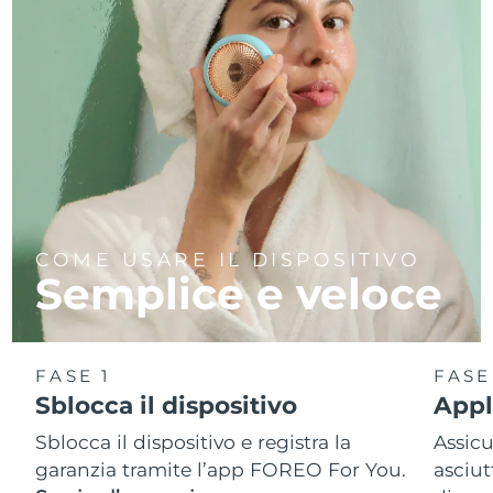
COME USARE IL DISPOSITIVO
Semplice e veloce
FASE 1
FASE
Sblocca il dispositivo
Appl
Sblocca il dispositivo e registra la
Assicu
garanzia tramite l’app FOREO For You.
asciut