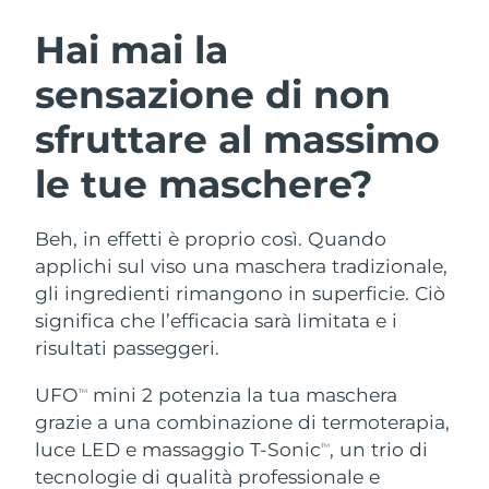
ROUTINE BEAUTY SVEDESI
Austria
Consegna stimata
8/10/26
Hai mai la
sensazione di non
Bahrein
Consegna stimata
8/11/26
sfruttare al massimo
Detersione viso
Lifting viso
Belgio
Consegna stimata
8/10/26
LUNA™ 4 pacchetto
BEAR™ 2 pacchetto
le tue maschere?
Bermuda
Consegna stimata
8/16/26
Anti-aging massage
Microcurrent toning
Beh, in effetti è proprio così. Quando
Bosnia ed
Consegna stimata
8/13/26
Idratazione
Igiene orale
Erzegovina
applichi sul viso una maschera tradizionale,
LUNA™ 4 Plus
BEAR™ 2 go
gli ingredienti rimangono in superficie. Ciò
UFO™ 3 pacchetto
issa™ 4
Massage, LED heating
Microcurrent toning on-the-go
Brunei
Consegna stimata
8/15/26
significa che l’efficacia sarà limitata e i
TRATTAMENTI ANTI-AGE FAQ™
Deep facial hydration
Hybrid silicone sonic toothbrush
risultati passeggeri.
Bulgaria
Consegna stimata
8/10/26
NEW
LUNA™ 4 Men
BEAR™ 2 eyes & lips
UFO
mini 2 potenzia la tua maschera
TM
UFO™ 3 LED
issa™ 4 plus
Canada
For men, anti-aging massage
Microcurrent line smoothing device
Consegna stimata
8/14/26
grazie a una combinazione di termoterapia,
Near-infrared and red light therapy
Smart hybrid silicone sonic toothbrush
luce LED e massaggio T-Sonic
, un trio di
TM
device
Anti-age
Trattamenti LED
Cile
Consegna stimata
8/14/26
tecnologie di qualità professionale e