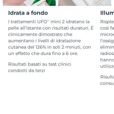
Advanced pore care essentials
For healthy hair
18% PAP
Israele
Consegna stimata
8/14/26
Cosmetici
Uomini
Idrata a fondo
Illu
Italia
Consegna stimata
8/10/26
I trattamenti UFO
mini 2 idratano la
Risple
TM
pelle all’istante con risultati duraturi. È
così f
Giappone
Consegna stimata
8/13/26
clinicamente dimostrato che
microc
Vedi tutto
aumentano i livelli di idratazione
l’ossi
Jersey
Consegna stimata
8/15/26
cutanea del 126% in soli 2 minuti, con
elimin
un effetto che dura fino a 6 ore.
radios
Kazakistan
Consegna stimata
8/12/26
hanno 
APP FOREO
Risultati basati su test clinici
Kuwait
utilizz
Consegna stimata
8/10/26
condotti da terzi
CHI SIAMO
Risult
Lettonia
Consegna stimata
8/10/26
consum
Libano
Consegna stimata
8/11/26
Lituania
Consegna stimata
8/10/26
Lussemburgo
Consegna stimata
8/10/26