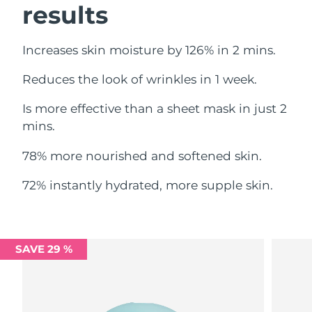
results
Filippine
Consegna stimata
8/13/26
Polonia
Consegna stimata
8/11/26
Increases skin moisture by 126% in 2 mins.
Reduces the look of wrinkles in 1 week.
Portogallo
Consegna stimata
8/10/26
Is more effective than a sheet mask in just 2
Portorico
Consegna stimata
8/12/26
mins.
Qatar
Consegna stimata
8/11/26
78% more nourished and softened skin.
Riunione
Consegna stimata
8/15/26
72% instantly hydrated, more supple skin.
Romania
Consegna stimata
8/10/26
Russia
Consegna stimata
8/18/26
SAVE 29 %
Arabia Saudita
Consegna stimata
8/11/26
Singapore
Consegna stimata
8/12/26