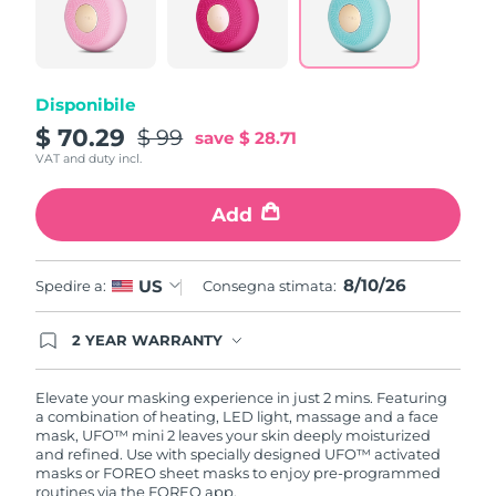
Same
Turchia
Consegna stimata
8/11/26
page
link.
Emirati Arabi Uniti
Consegna stimata
8/11/26
Disponibile
Regno Unito
Consegna stimata
8/10/26
$ 70.29
$ 99
save
$ 28.71
VAT and duty incl.
Stati Uniti
Consegna stimata
8/11/26
Add
Uzbekistan
Consegna stimata
8/15/26
Vietnam
Consegna stimata
8/16/26
8/10/26
US
Spedire a:
Consegna stimata:
2 YEAR WARRANTY
Ordering today registers you for full FOREO
warranty coverage. This means if you experience
issues within 2-year of purchase, FOREO will
Elevate your masking experience in just 2 mins. Featuring
replace your product free of charge.
a combination of heating, LED light, massage and a face
mask, UFO™ mini 2 leaves your skin deeply moisturized
and refined. Use with specially designed UFO™ activated
masks or FOREO sheet masks to enjoy pre-programmed
routines via the FOREO app.