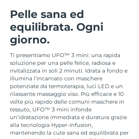
ROUTINE BEAUTY SVEDESI
Austria
Consegna stimata
8/9/26
Pelle sana ed
equilibrata. Ogni
Bahrein
Consegna stimata
8/10/26
giorno.
Detersione viso
Lifting viso
Belgio
Consegna stimata
8/9/26
LUNA™ 4 pacchetto
BEAR™ 2 pacchetto
Bermuda
Consegna stimata
8/15/26
Ti presentiamo UFO™ 3 mini: una rapida
Anti-aging massage
Microcurrent toning
soluzione per una pelle felice, radiosa e
Bosnia ed
rivitalizzata in soli 2 minuti. Idrata a fondo e
Consegna stimata
8/12/26
Idratazione
Igiene orale
Erzegovina
illumina l’incarnato con maschere
LUNA™ 4 Plus
BEAR™ 2 go
UFO™ 3 pacchetto
issa™ 4
potenziate da termoterapia, luci LED e un
Massage, LED heating
Microcurrent toning on-the-go
Brunei
Consegna stimata
8/14/26
TRATTAMENTI ANTI-AGE FAQ™
rilassante massaggio viso.
Più efficace e 10
Deep facial hydration
Hybrid silicone sonic toothbrush
volte più rapido delle comuni maschere in
Bulgaria
Consegna stimata
8/9/26
NEW
tessuto, UFO™ 3 mini infonde
LUNA™ 4 Men
BEAR™ 2 eyes & lips
UFO™ 3 LED
issa™ 4 plus
un’idratazione immediata e duratura grazie
Canada
For men, anti-aging massage
Microcurrent line smoothing device
Consegna stimata
8/13/26
Near-infrared and red light therapy
alla tecnologia Hyper-Infusion,
Smart hybrid silicone sonic toothbrush
device
Anti-age
Trattamenti LED
mantenendo la cute sana ed equilibrata per
Cile
Consegna stimata
8/13/26