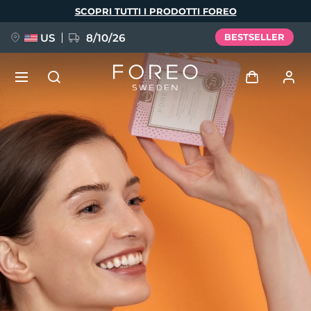
Salta
SCOPRI TUTTI I PRODOTTI FOREO
al
contenuto
principale
US
8/10/26
BESTSELLER
NUOVO
Accedi
Lingua
BREAKING NEWS
Profilo utente
English
Deutsch
Español
I miei dispositivi
FAQ™ Pure Beauty-Tech Elixir
Français
Italiano
Português
I miei ordini
Polski
Svenska
Русский
Türkçe
简体中文
繁體中文
I miei indirizzi
issa™ Teeth Whitening Set
I miei abbonamenti