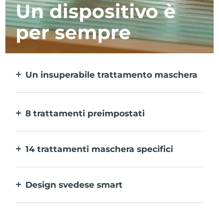
Un dispositivo è
per sempre
Un insuperabile trattamento maschera
Più efficace di una maschera in tessuto e 10
volte più rapido.
8 trattamenti preimpostati
Ti basta un pulsante per provarli. E con
l’app puoi regolare il trattamento in base
14 trattamenti maschera specifici
alle tue preferenze.
La perfetta combinazione delle varie
tecnologie per potenziare al massimo gli
Design svedese smart
ingredienti della maschera.
100% impermeabile e ultraigienico. Fino a
40 minuti di utilizzo per carica USB.