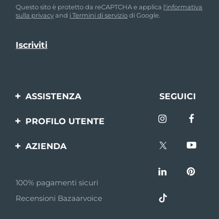
Questo sito è protetto da reCAPTCHA e applica
l'informativa
sulla privacy
and
i Termini di servizio
di Google.
ASSISTENZA
SEGUICI
Contattaci
PROFILO UTENTE
Ordini e spedizioni
Registrazione del
AZIENDA
prodotto
Garanzia e resi
FOREO
Aiuto
FAQ
100% pagamenti sicuri
Affiliazione
Informazioni sulla
Recensioni Bazaarvoice
batteria
Notizie di affiliazione