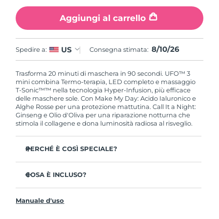
Aggiungi al carrello
Slovacchia
Consegna stimata
8/9/26
Slovenia
Consegna stimata
8/9/26
8/10/26
US
Spedire a:
Consegna stimata:
Sudafrica
Consegna stimata
8/17/26
Trasforma 20 minuti di maschera in 90 secondi. UFO™ 3
mini combina Termo-terapia, LED completo e massaggio
Corea del Sud
Consegna stimata
8/11/26
T-Sonic™™ nella tecnologia Hyper-Infusion, più efficace
delle maschere sole. Con Make My Day: Acido Ialuronico e
Alghe Rosse per una protezione mattutina. Call It a Night:
Spagna
Consegna stimata
8/9/26
Ginseng e Olio d'Oliva per una riparazione notturna che
stimola il collagene e dona luminosità radiosa al risveglio.
Svezia
Consegna stimata
8/9/26
PERCHÉ È COSÌ SPECIALE?
Svizzera
Consegna stimata
8/9/26
Clinicamente provato: aumenta l'idratazione del 126 %
in 2 minuti e riduce le rughe in 1 settimana.
COSA È INCLUSO?
Taiwan
Consegna stimata
8/14/26
LED a spettro completo con 8 colori inclusa la luce rossa,
UFO™ 3 mini
che stimola il collagene per una pelle più soda.
Manuale d'uso
Thailandia
7 x Make My Day Mask and 7 x Call It a Night Mask
Consegna stimata
8/13/26
La Termo-terapia apre i pori mentre il massaggio T-
Sonic™ spinge gli ingredienti in profondità nella pelle.
Cavo di ricarica USB