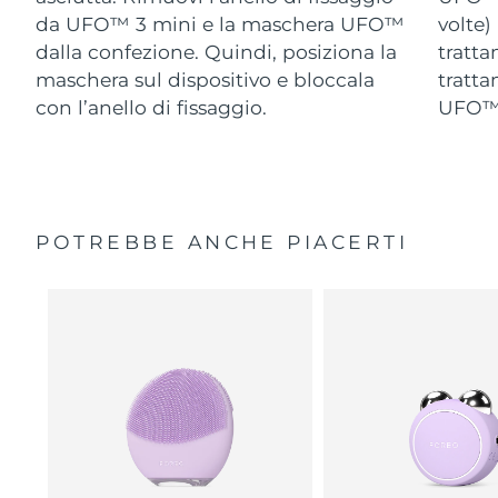
da UFO™ 3 mini e la maschera UFO™
volte)
dalla confezione. Quindi, posiziona la
tratta
maschera sul dispositivo e bloccala
tratta
con l’anello di fissaggio.
UFO™ 
POTREBBE ANCHE PIACERTI