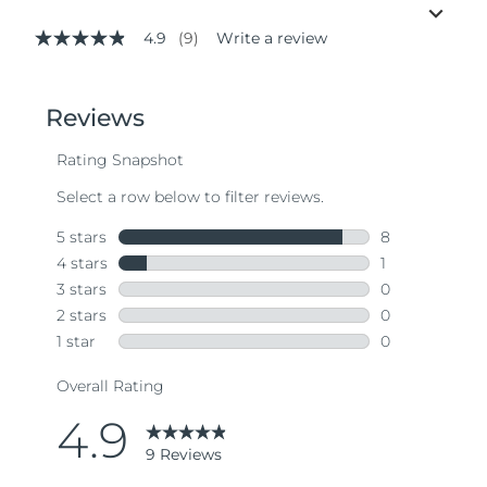
4.9
(9)
Write a review
4.9
out
of
5
stars,
average
rating
value.
Read
9
Reviews.
Same
page
link.