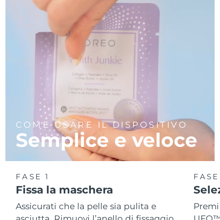
COME USARE IL DISPOSITIVO
Semplice e veloce
FASE 1
FASE
Fissa la maschera
Sele
Assicurati che la pelle sia pulita e
Premi 
asciutta. Rimuovi l’anello di fissaggio
UFO™ 