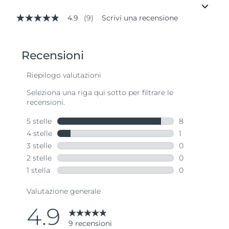
4.9
(9)
Scrivi una recensione
4.9
stelle
su
5
,
valore
di
valutazione
medio.
Read
9
Reviews.
Stesso
link
alla
pagina.