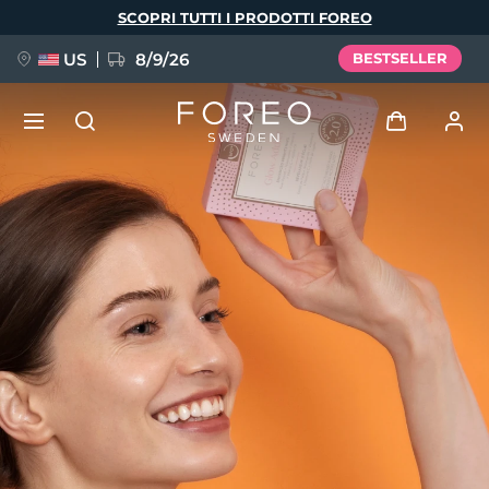
Salta
SCOPRI TUTTI I PRODOTTI FOREO
al
contenuto
principale
US
8/9/26
BESTSELLER
NUOVO
Accedi
Lingua
BREAKING NEWS
Profilo utente
English
Deutsch
Español
I miei dispositivi
FAQ™ Pure Beauty-Tech Elixir
Français
Italiano
Português
I miei ordini
Polski
Svenska
Русский
Türkçe
简体中文
繁體中文
I miei indirizzi
issa™ Teeth Whitening Set
I miei abbonamenti