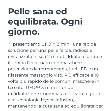
ROUTINE BEAUTY SVEDESI
Austria
Consegna stimata
8/8/26
Pelle sana ed
equilibrata. Ogni
Bahrein
Consegna stimata
8/9/26
giorno.
Detersione viso
Lifting viso
Belgio
Consegna stimata
8/8/26
LUNA™ 4 pacchetto
BEAR™ 2 pacchetto
Bermuda
Consegna stimata
8/14/26
Ti presentiamo UFO™ 3 mini: una rapida
Anti-aging massage
Microcurrent toning
soluzione per una pelle felice, radiosa e
Bosnia ed
rivitalizzata in soli 2 minuti. Idrata a fondo e
Consegna stimata
8/11/26
Idratazione
Igiene orale
Erzegovina
illumina l’incarnato con maschere
LUNA™ 4 Plus
BEAR™ 2 go
UFO™ 3 pacchetto
issa™ 4
potenziate da termoterapia, luci LED e un
Massage, LED heating
Microcurrent toning on-the-go
Brunei
Consegna stimata
8/13/26
TRATTAMENTI ANTI-AGE FAQ™
rilassante massaggio viso.
Più efficace e 10
Deep facial hydration
Hybrid silicone sonic toothbrush
volte più rapido delle comuni maschere in
Bulgaria
Consegna stimata
8/8/26
NEW
tessuto, UFO™ 3 mini infonde
LUNA™ 4 Men
BEAR™ 2 eyes & lips
UFO™ 3 LED
issa™ 4 plus
un’idratazione immediata e duratura grazie
Canada
For men, anti-aging massage
Microcurrent line smoothing device
Consegna stimata
8/12/26
Near-infrared and red light therapy
alla tecnologia Hyper-Infusion,
Smart hybrid silicone sonic toothbrush
device
Anti-age
Trattamenti LED
mantenendo la cute sana ed equilibrata per
Cile
Consegna stimata
8/12/26