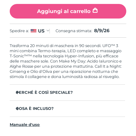
Aggiungi al carrello
Slovacchia
Consegna stimata
8/8/26
Slovenia
Consegna stimata
8/8/26
8/9/26
US
Spedire a:
Consegna stimata:
Sudafrica
Consegna stimata
8/16/26
Trasforma 20 minuti di maschera in 90 secondi. UFO™ 3
mini combina Termo-terapia, LED completo e massaggio
Corea del Sud
Consegna stimata
8/10/26
T-Sonic™™ nella tecnologia Hyper-Infusion, più efficace
delle maschere sole. Con Make My Day: Acido Ialuronico e
Alghe Rosse per una protezione mattutina. Call It a Night:
Spagna
Consegna stimata
8/8/26
Ginseng e Olio d'Oliva per una riparazione notturna che
stimola il collagene e dona luminosità radiosa al risveglio.
Svezia
Consegna stimata
8/8/26
PERCHÉ È COSÌ SPECIALE?
Svizzera
Consegna stimata
8/8/26
Clinicamente provato: aumenta l'idratazione del 126 %
in 2 minuti e riduce le rughe in 1 settimana.
COSA È INCLUSO?
Taiwan
Consegna stimata
8/13/26
LED a spettro completo con 8 colori inclusa la luce rossa,
UFO™ 3 mini
che stimola il collagene per una pelle più soda.
Manuale d'uso
Thailandia
7 x Make My Day Mask and 7 x Call It a Night Mask
Consegna stimata
8/12/26
La Termo-terapia apre i pori mentre il massaggio T-
Sonic™ spinge gli ingredienti in profondità nella pelle.
Cavo di ricarica USB