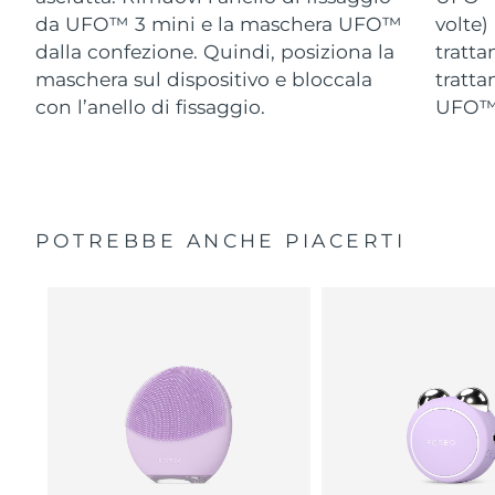
da UFO™ 3 mini e la maschera UFO™
volte)
dalla confezione. Quindi, posiziona la
tratta
maschera sul dispositivo e bloccala
tratta
con l’anello di fissaggio.
UFO™ 
POTREBBE ANCHE PIACERTI