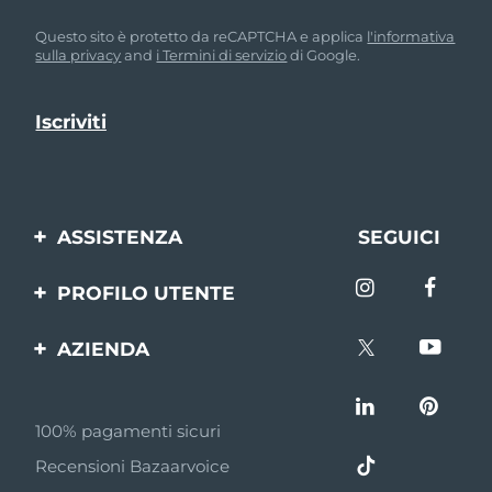
Questo sito è protetto da reCAPTCHA e applica
l'informativa
sulla privacy
and
i Termini di servizio
di Google.
ASSISTENZA
SEGUICI
Contattaci
PROFILO UTENTE
Ordini e spedizioni
Registrazione del
AZIENDA
prodotto
Garanzia e resi
FOREO
Aiuto
FAQ
100% pagamenti sicuri
Affiliazione
Informazioni sulla
Recensioni Bazaarvoice
batteria
Notizie di affiliazione