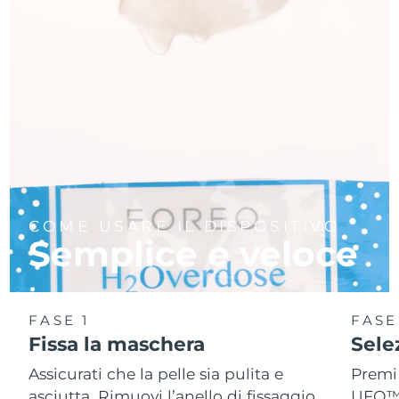
COME USARE IL DISPOSITIVO
Semplice e veloce
FASE 1
FASE
Fissa la maschera
Sele
Assicurati che la pelle sia pulita e
Premi 
asciutta. Rimuovi l’anello di fissaggio
UFO™ 