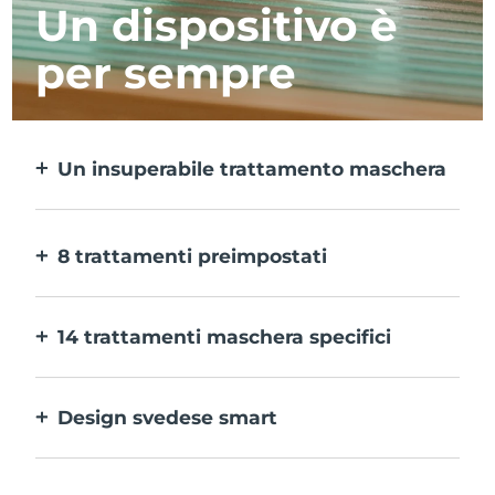
Un dispositivo è
per sempre
Un insuperabile trattamento maschera
Più efficace di una maschera in tessuto e 10
volte più rapido.
8 trattamenti preimpostati
Ti basta un pulsante per provarli. E con
l’app puoi regolare il trattamento in base
14 trattamenti maschera specifici
alle tue preferenze.
La perfetta combinazione delle varie
tecnologie per potenziare al massimo gli
Design svedese smart
ingredienti della maschera.
100% impermeabile e ultraigienico. Fino a
40 minuti di utilizzo per carica USB.