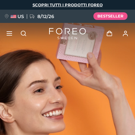
Salta
SCOPRI TUTTI I PRODOTTI FOREO
al
contenuto
principale
US
8/12/26
BESTSELLER
NUOVO
Accedi
Lingua
BREAKING NEWS
Profilo utente
English
Deutsch
Español
I miei dispositivi
FAQ™ Pure Beauty-Tech Elixir
Français
Italiano
Português
I miei ordini
Polski
Svenska
Русский
Türkçe
简体中文
繁體中文
I miei indirizzi
issa™ Teeth Whitening Set
I miei abbonamenti