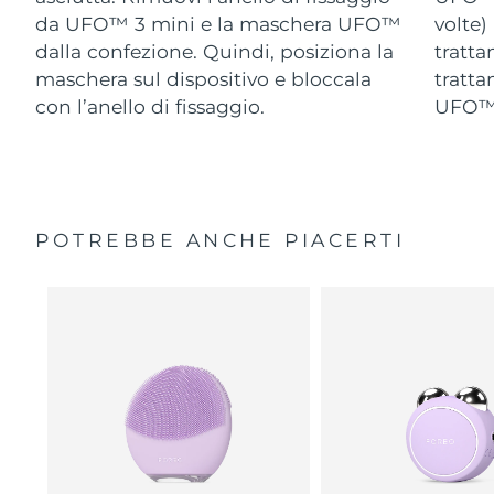
da UFO™ 3 mini e la maschera UFO™
volte)
dalla confezione. Quindi, posiziona la
tratta
maschera sul dispositivo e bloccala
tratta
con l’anello di fissaggio.
UFO™ 
POTREBBE ANCHE PIACERTI