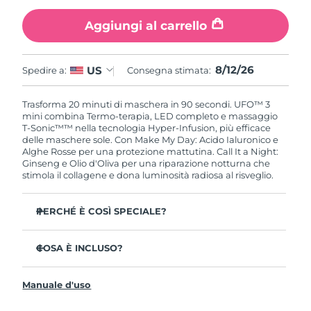
Aggiungi al carrello
Slovacchia
Consegna stimata
8/11/26
Slovenia
Consegna stimata
8/11/26
8/12/26
US
Spedire a:
Consegna stimata:
Sudafrica
Consegna stimata
8/19/26
Trasforma 20 minuti di maschera in 90 secondi. UFO™ 3
mini combina Termo-terapia, LED completo e massaggio
Corea del Sud
Consegna stimata
8/13/26
T-Sonic™™ nella tecnologia Hyper-Infusion, più efficace
delle maschere sole. Con Make My Day: Acido Ialuronico e
Alghe Rosse per una protezione mattutina. Call It a Night:
Spagna
Consegna stimata
8/11/26
Ginseng e Olio d'Oliva per una riparazione notturna che
stimola il collagene e dona luminosità radiosa al risveglio.
Svezia
Consegna stimata
8/11/26
PERCHÉ È COSÌ SPECIALE?
Svizzera
Consegna stimata
8/11/26
Clinicamente provato: aumenta l'idratazione del 126 %
in 2 minuti e riduce le rughe in 1 settimana.
COSA È INCLUSO?
Taiwan
Consegna stimata
8/16/26
LED a spettro completo con 8 colori inclusa la luce rossa,
UFO™ 3 mini
che stimola il collagene per una pelle più soda.
Manuale d'uso
Thailandia
7 x Make My Day Mask and 7 x Call It a Night Mask
Consegna stimata
8/15/26
La Termo-terapia apre i pori mentre il massaggio T-
Sonic™ spinge gli ingredienti in profondità nella pelle.
Cavo di ricarica USB