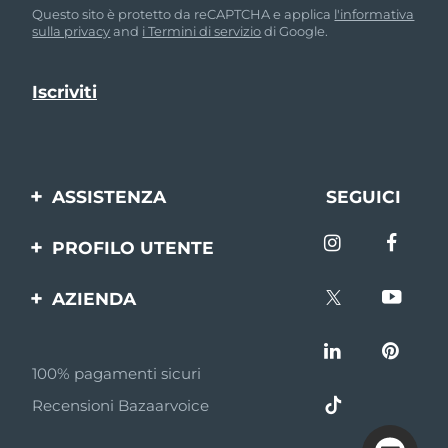
Questo sito è protetto da reCAPTCHA e applica
l'informativa
sulla privacy
and
i Termini di servizio
di Google.
ASSISTENZA
SEGUICI
Contattaci
PROFILO UTENTE
Ordini e spedizioni
Registrazione del
AZIENDA
prodotto
Garanzia e resi
FOREO
Aiuto
FAQ
100% pagamenti sicuri
Affiliazione
Informazioni sulla
Recensioni Bazaarvoice
batteria
Notizie di affiliazione