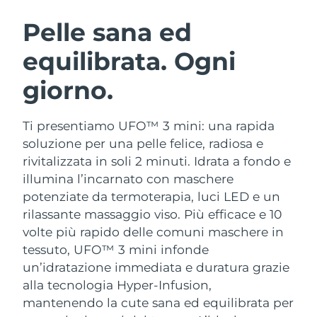
ROUTINE BEAUTY SVEDESI
Austria
Consegna stimata
8/11/26
Pelle sana ed
equilibrata. Ogni
Bahrein
Consegna stimata
8/12/26
giorno.
Detersione viso
Lifting viso
Belgio
Consegna stimata
8/11/26
LUNA™ 4 pacchetto
BEAR™ 2 pacchetto
Bermuda
Consegna stimata
8/17/26
Ti presentiamo UFO™ 3 mini: una rapida
Anti-aging massage
Microcurrent toning
soluzione per una pelle felice, radiosa e
Bosnia ed
rivitalizzata in soli 2 minuti. Idrata a fondo e
Consegna stimata
8/14/26
Idratazione
Igiene orale
Erzegovina
illumina l’incarnato con maschere
LUNA™ 4 Plus
BEAR™ 2 go
UFO™ 3 pacchetto
issa™ 4
potenziate da termoterapia, luci LED e un
Massage, LED heating
Microcurrent toning on-the-go
Brunei
Consegna stimata
8/16/26
TRATTAMENTI ANTI-AGE FAQ™
rilassante massaggio viso.
Più efficace e 10
Deep facial hydration
Hybrid silicone sonic toothbrush
volte più rapido delle comuni maschere in
Bulgaria
Consegna stimata
8/11/26
NEW
tessuto, UFO™ 3 mini infonde
LUNA™ 4 Men
BEAR™ 2 eyes & lips
UFO™ 3 LED
issa™ 4 plus
un’idratazione immediata e duratura grazie
Canada
For men, anti-aging massage
Microcurrent line smoothing device
Consegna stimata
8/15/26
Near-infrared and red light therapy
alla tecnologia Hyper-Infusion,
Smart hybrid silicone sonic toothbrush
device
Anti-age
Trattamenti LED
mantenendo la cute sana ed equilibrata per
Cile
Consegna stimata
8/15/26