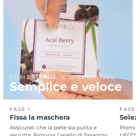
COME USARE IL DISPOSITIVO
Semplice e veloce
FASE 1
FASE
Fissa la maschera
Sele
Assicurati che la pelle sia pulita e
Premi 
asciutta. Rimuovi l’anello di fissaggio
UFO™ 