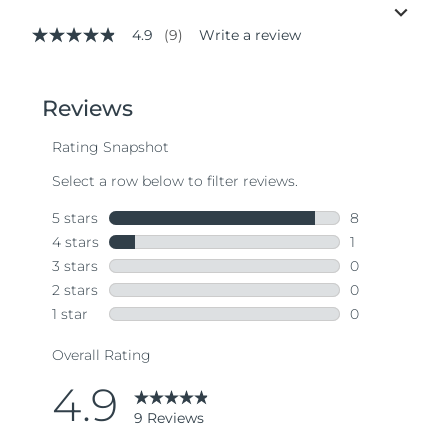
4.9
(9)
Write a review
4.9
out
of
5
stars,
average
rating
value.
Read
9
Reviews.
Same
page
link.