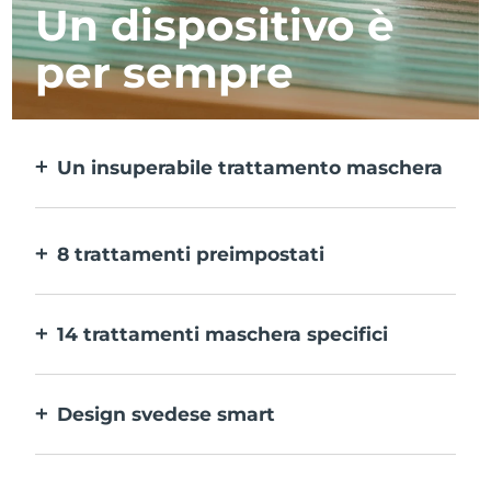
Un dispositivo è
per sempre
Un insuperabile trattamento maschera
Più efficace di una maschera in tessuto e 10
volte più rapido.
8 trattamenti preimpostati
Ti basta un pulsante per provarli. E con
l’app puoi regolare il trattamento in base
14 trattamenti maschera specifici
alle tue preferenze.
La perfetta combinazione delle varie
tecnologie per potenziare al massimo gli
Design svedese smart
ingredienti della maschera.
100% impermeabile e ultraigienico. Fino a
40 minuti di utilizzo per carica USB.