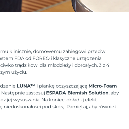
nemu klinicznie, domowemu zabiegowi przeciw
atestem FDA od FOREO i klasyczne urządzenia
ciwko trądzikowi dla młodzieży i dorosłych. 3 z 4
szym użyciu.
ządzenie
LUNA
™
i piankę oczyszczającą
Micro-Foam
. Następnie zastosuj
ESPADA Blemish Solution
, aby
z jej wysuszania. Na koniec, doładuj efekt
ię niedoskonałości pod skórą. Pamiętaj, aby również