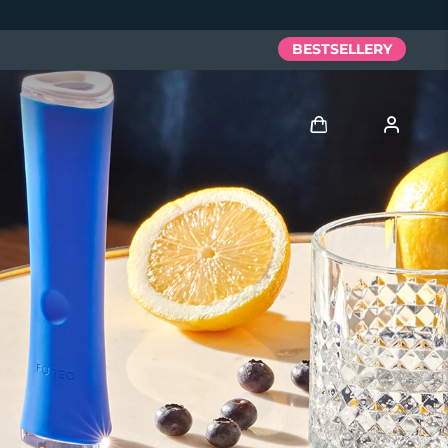
BESTSELLERY
Zaloguj
Profil użytkownika
Moje urządzenia
Moje zamówienia
Moje adresy
Moje subskrypcje