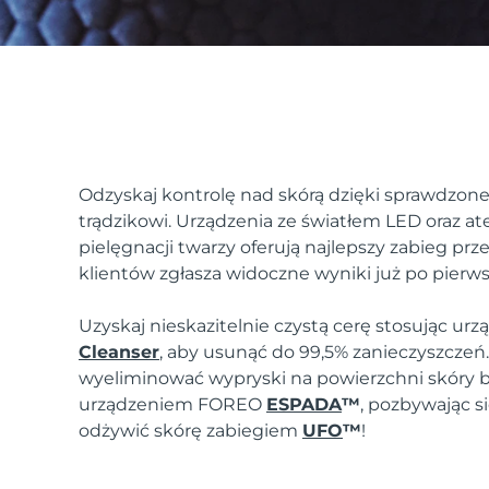
issa™ Teeth Whitening Set
FAQ™ Dual LED Panel
Odzyskaj kontrolę nad skórą dzięki sprawdzo
trądzikowi. Urządzenia ze światłem LED oraz 
pielęgnacji twarzy oferują najlepszy zabieg prze
POPULARNY
klientów zgłasza widoczne wyniki już po pierw
Uzyskaj nieskazitelnie czystą cerę stosując ur
Cleanser
, aby usunąć do 99,5% zanieczyszczeń
wyeliminować wypryski na powierzchni skóry be
Specjalne oferty
Bestsellery
urządzeniem FOREO
ESPADA
™
, pozbywając s
odżywić skórę zabiegiem
UFO
™
!