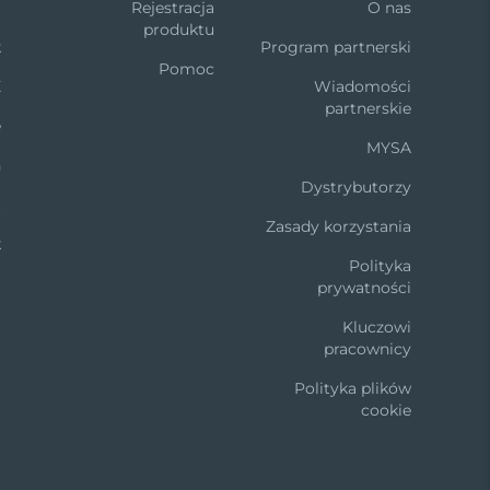
m
Rejestracja
O nas
produktu
k
Program partnerski
Pomoc
X
Wiadomości
partnerskie
e
MYSA
n
Dystrybutorzy
t
Zasady korzystania
k
Polityka
prywatności
Kluczowi
pracownicy
Polityka plików
cookie