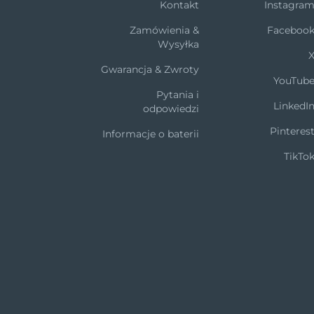
Kontakt
Instagra
Zamówienia &
Faceboo
Wysyłka
Gwarancja & Zwroty
YouTub
Pytania i
LinkedI
odpowiedzi
Pinteres
Informacje o baterii
TikTo