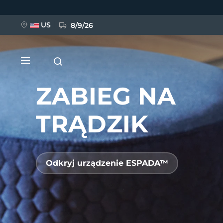
Przejdź
do
treści
US
8/9/26
ZABIEG NA
TRĄDZIK
NOWOŚĆ
Odkryj urządzenie ESPADA™
BREAKING NEWS
FAQ™ Pure Beauty-Tech Elixir