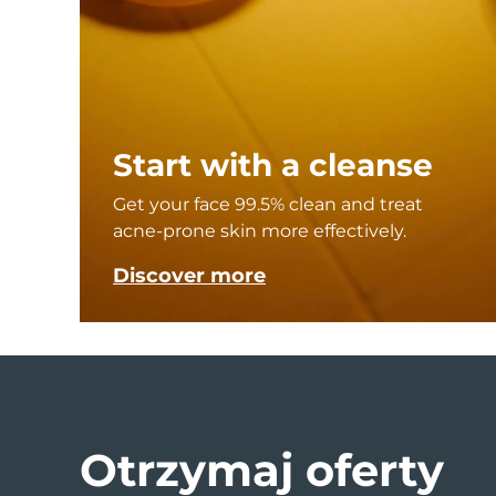
Urządzenia ESPADA™
Urządzenia do pielęgnacji oczu
LUNA™ Dual-Peptide Scalp
Pielęgnacja skóry KIWI™
All acne treatment devices
All revitalizing eye massagers
Serum
issa™ Teeth Whitening Gel
Advanced pore care essentials
For healthy hair
18% PAP
Kosmetyki
Mężczyźni
Start with a cleanse
Get your face 99.5% clean and treat
Kupuj
acne-prone skin more effectively.
Discover more
FOREO APP
O NAS
Otrzymaj oferty