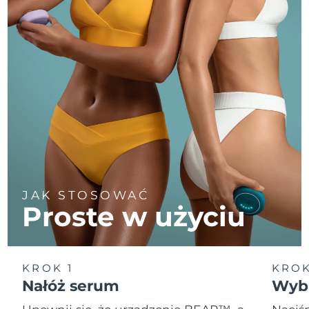
JAK STOSOWAĆ
Proste w użyciu
KROK 1
KROK
Nałóż serum
Wybi