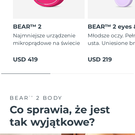
8/9/26
Oczekiwany czas dostawy
Słowenia
8/9/26
BEAR™ 2
BEAR™ 2 eyes &
Republika
Oczekiwany czas dostawy
Najmniejsze urządzenie
Młodsze oczy. Peł
Południowej Afryki
8/17/26
mikroprądowe na świecie
usta. Uniesione br
Oczekiwany czas dostawy
Korea Południowa
8/11/26
USD 419
USD 219
Oczekiwany czas dostawy
Hiszpania
8/9/26
Oczekiwany czas dostawy
Szwecja
8/9/26
BEAR
2 BODY
TM
Co sprawia, że jest
Oczekiwany czas dostawy
Szwajcaria
8/9/26
tak wyjątkowe?
Oczekiwany czas dostawy
Tajwan
8/14/26