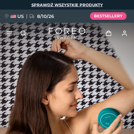
Przejdź
SPRAWDŹ WSZYSTKIE PRODUKTY
do
treści
US
8/10/26
BESTSELLERY
NOWOŚĆ
Zaloguj
Język
BREAKING NEWS
Profil użytkownika
English
Deutsch
Español
Moje urządzenia
FAQ™ Pure Beauty-Tech Elixir
Français
Italiano
Português
Moje zamówienia
Polski
Svenska
Русский
Türkçe
简体中文
繁體中文
Moje adresy
issa™ Teeth Whitening Set
Moje subskrypcje