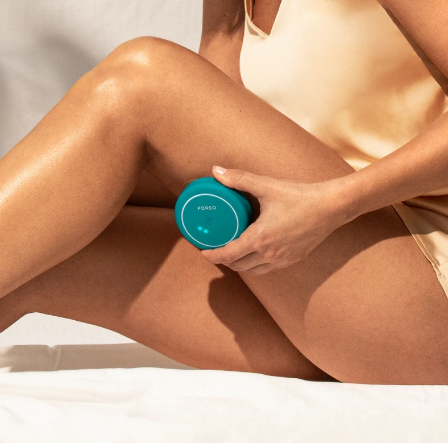
Oczekiwany czas dostawy
Tajlandia
8/13/26
Oczekiwany czas dostawy
Turcja
8/10/26
Zjednoczone Emiraty
Oczekiwany czas dostawy
Arabskie
8/10/26
Oczekiwany czas dostawy
Wielka Brytania
8/9/26
Oczekiwany czas dostawy
Stany Zjednoczone
8/10/26
Oczekiwany czas dostawy
Uzbekistan
8/14/26
Oczekiwany czas dostawy
Wietnam
8/15/26