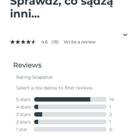
Sprawdź, co sądzą
inni...
4.6
(18)
Write a review
4.6
out
of
5
stars,
average
rating
value.
Read
18
Reviews.
Same
page
link.