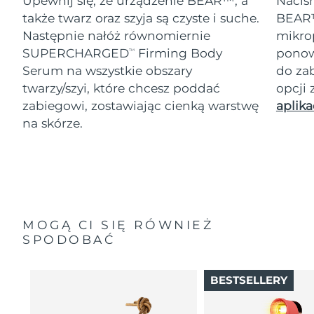
Upewnij się, że urządzenie BEAR™, a
Naciśn
także twarz oraz szyja są czyste i suche.
BEAR™
Następnie nałóż równomiernie
mikro
SUPERCHARGED
Firming Body
ponow
TM
Serum na wszystkie obszary
do za
twarzy/szyi, które chcesz poddać
opcji
zabiegowi, zostawiając cienką warstwę
aplika
na skórze.
MOGĄ CI SIĘ RÓWNIEŻ
SPODOBAĆ
BESTSELLERY