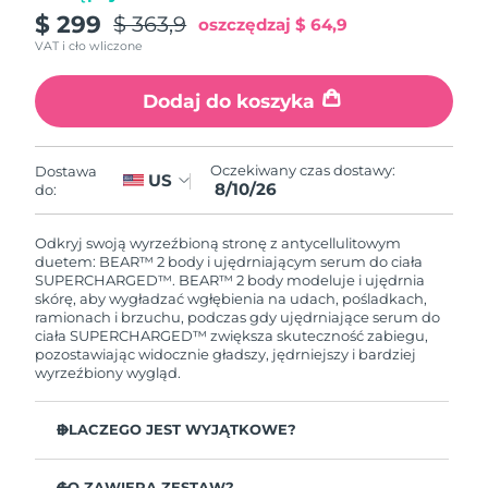
$ 299
$ 363,9
oszczędzaj
$ 64,9
Oczekiwany czas dostawy
VAT i cło wliczone
Holandia
8/9/26
Dodaj do koszyka
Oczekiwany czas dostawy
Nowa Zelandia
8/9/26
Oczekiwany czas dostawy:
Dostawa
Oczekiwany czas dostawy
US
Norwegia
8/10/26
do:
8/9/26
Oczekiwany czas dostawy
Odkryj swoją wyrzeźbioną stronę z antycellulitowym
Oman
8/12/26
duetem: BEAR™ 2 body i ujędrniającym serum do ciała
SUPERCHARGED™. BEAR™ 2 body modeluje i ujędrnia
skórę, aby wygładzać wgłębienia na udach, pośladkach,
Oczekiwany czas dostawy
Filipiny
ramionach i brzuchu, podczas gdy ujędrniające serum do
8/12/26
ciała SUPERCHARGED™ zwiększa skuteczność zabiegu,
pozostawiając widocznie gładszy, jędrniejszy i bardziej
Oczekiwany czas dostawy
wyrzeźbiony wygląd.
Polska
8/10/26
DLACZEGO JEST WYJĄTKOWE?
Oczekiwany czas dostawy
Portugalia
8/9/26
Udowodnione klinicznie znaczne poprawienie jędrności
i elastyczności skóry w 1 tydzień.
CO ZAWIERA ZESTAW?