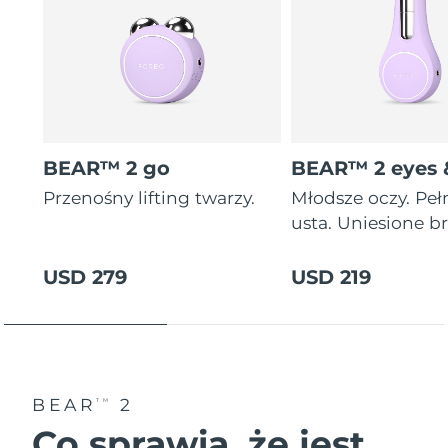
BEAR™ 2 go
BEAR™ 2 eyes &
Przenośny lifting twarzy.
Młodsze oczy. Peł
usta. Uniesione br
USD 279
USD 219
BEAR
2
TM
Co sprawia, że jest