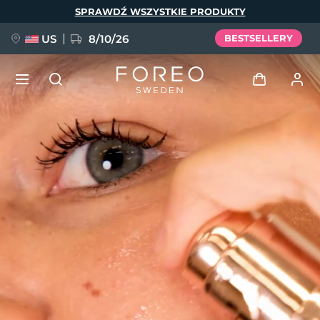
Przejdź
SPRAWDŹ WSZYSTKIE PRODUKTY
do
treści
US
8/10/26
BESTSELLERY
NOWOŚĆ
Zaloguj
Język
BREAKING NEWS
Profil użytkownika
English
Deutsch
Español
Moje urządzenia
FAQ™ Pure Beauty-Tech Elixir
Français
Italiano
Português
Moje zamówienia
Polski
Svenska
Русский
Türkçe
简体中文
繁體中文
Moje adresy
issa™ Teeth Whitening Set
Moje subskrypcje