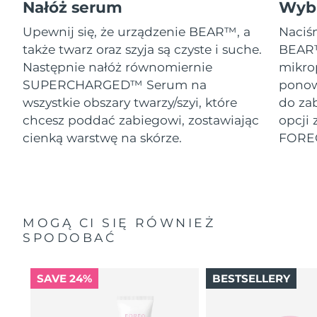
Nałóż serum
Wybi
Upewnij się, że urządzenie BEAR™, a
Naciśn
także twarz oraz szyja są czyste i suche.
BEAR™
Następnie nałóż równomiernie
mikro
SUPERCHARGED™ Serum na
ponow
wszystkie obszary twarzy/szyi, które
do za
chcesz poddać zabiegowi, zostawiając
opcji 
cienką warstwę na skórze.
FORE
MOGĄ CI SIĘ RÓWNIEŻ
SPODOBAĆ
SAVE 24%
BESTSELLERY