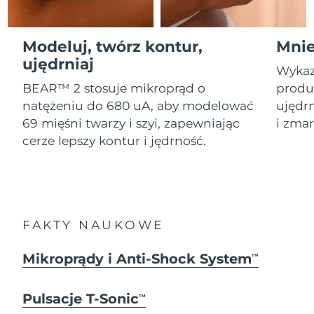
Serum
Gibraltar
All revitalizing eye massagers
issa™ Teeth Whitening Gel
13/08/2026
Advanced pore care essentials
For healthy hair
18% PAP
Kosmetyki
Mężczyźni
Oczekiwany czas dostawy
Modeluj, twórz kontur,
Mnie
Grecja
09/08/2026
ujędrniaj
Wykaz
SRA Hongkong
Oczekiwany czas dostawy
BEAR™ 2 stosuje mikroprąd o
produk
(Chiny)
10/08/2026
natężeniu do 680 uA, aby modelować
ujędrn
Kupuj
69 mięśni twarzy i szyi, zapewniając
i zmar
Oczekiwany czas dostawy
Węgry
cerze lepszy kontur i jędrność.
09/08/2026
Oczekiwany czas dostawy
Islandia
FOREO APP
10/08/2026
O NAS
Oczekiwany czas dostawy
Indonezja
FAKTY NAUKOWE
07/08/2026
Oczekiwany czas dostawy
Mikroprądy i Anti-Shock System
TM
Irlandia
09/08/2026
Pulsacje T-Sonic
Oczekiwany czas dostawy
TM
Wyspa Man
11/08/2026