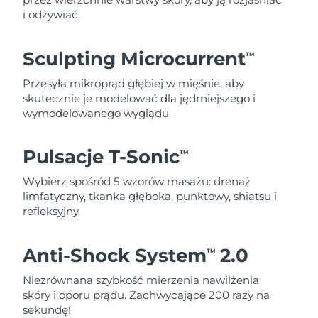
i odżywiać.
Sculpting Microcurrent
TM
Przesyła mikroprąd głębiej w mięśnie, aby
skutecznie je modelować dla jędrniejszego i
wymodelowanego wyglądu.
Pulsacje T-Sonic
TM
Wybierz spośród 5 wzorów masażu: drenaż
limfatyczny, tkanka głęboka, punktowy, shiatsu i
refleksyjny.
Anti-Shock System
2.0
TM
Niezrównana szybkość mierzenia nawilżenia
skóry i oporu prądu. Zachwycające 200 razy na
sekundę!