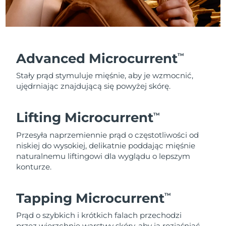
Advanced Microcurrent
TM
Stały prąd stymuluje mięśnie, aby je wzmocnić,
ujędrniając znajdującą się powyżej skórę.
Lifting Microcurrent
TM
Przesyła naprzemiennie prąd o częstotliwości od
niskiej do wysokiej, delikatnie poddając mięśnie
naturalnemu liftingowi dla wyglądu o lepszym
konturze.
Tapping Microcurrent
TM
Prąd o szybkich i krótkich falach przechodzi
przez wierzchnie warstwy skóry, aby ją rozjaśniać