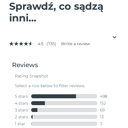
Sprawdź, co sądzą
inni...
4.5
(735)
Write a review
4.5
out
of
5
stars,
average
rating
value.
Read
735
Reviews.
Same
page
link.