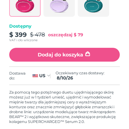
09/08/2026
Oczekiwany czas dostawy
Słowenia
09/08/2026
Dostępny
Republika
Oczekiwany czas dostawy
$ 399
$ 478
oszczędzaj
$ 79
Południowej Afryki
17/08/2026
VAT i cło wliczone
Oczekiwany czas dostawy
Korea Południowa
Dodaj do koszyka
11/08/2026
Oczekiwany czas dostawy
Hiszpania
09/08/2026
Oczekiwany czas dostawy:
Dostawa
US
8/10/26
do:
Oczekiwany czas dostawy
Szwecja
09/08/2026
Za pomocą tego potężnego duetu ujędrniającego skórę
możesz już w 1 tydzień unieść, ujędrnić i wymodelować
Oczekiwany czas dostawy
mięśnie twarzy dla jędrniejszej cery o wyraźniejszym
Szwajcaria
09/08/2026
konturze oraz znacznie zmniejszyć głębokie zmarszczki i
drobne linie: urządzenie modelujące twarz mikroprądem
BEAR™ 2 i wyjątkowo skuteczne, zwiększające produkcję
Oczekiwany czas dostawy
Tajwan
kolagenu SUPERCHARGED™ Serum 2.0.
14/08/2026