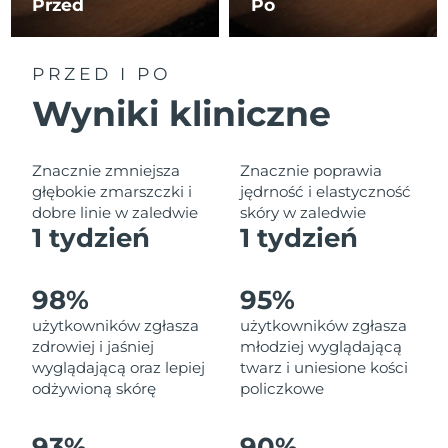
Przed
Po
Oczekiwany czas dostawy
Liban
10/08/2026
Oczekiwany czas dostawy
PRZED I PO
Litwa
09/08/2026
Wyniki kliniczne
Oczekiwany czas dostawy
Luksemburg
09/08/2026
Znacznie zmniejsza
Znacznie poprawia
Oczekiwany czas dostawy
głębokie zmarszczki i
jędrność i elastyczność
SRA Makau (Chiny)
11/08/2026
dobre linie w zaledwie
skóry w zaledwie
1 tydzień
1 tydzień
Oczekiwany czas dostawy
Malezja
12/08/2026
98%
95%
Oczekiwany czas dostawy
Malta
użytkowników zgłasza
użytkowników zgłasza
09/08/2026
zdrowiej i jaśniej
młodziej wyglądającą
wyglądającą oraz lepiej
twarz i uniesione kości
Oczekiwany czas dostawy
Meksyk
13/08/2026
odżywioną skórę
policzkowe
Oczekiwany czas dostawy
Monako
93%
90%
10/08/2026