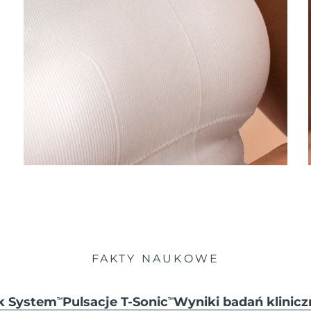
FAKTY NAUKOWE
ck System
Pulsacje T-Sonic
Wyniki badań klinicz
TM
TM