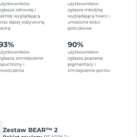
użytkowników
użytkowników
zgłasza zdrowiej i
zgłasza młodziej
jaśniej wyglądającą
wyglądającą twarz i
oraz lepiej odżywioną
uniesione kości
skórę
policzkowe
93%
90%
użytkowników
użytkowników
zgłasza zmniejszenie
zgłasza poprawę
opuchlizny i
pigmentacji i
zwiotczenia
zmniejszenie porów
Zestaw BEAR™ 2