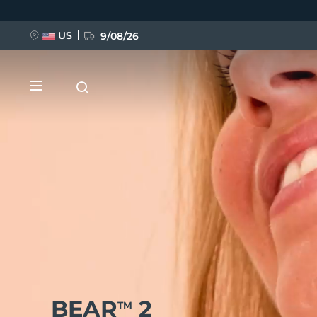
Przejdź
do
treści
US
9/08/26
NOWOŚĆ
BREAKING NEWS
FAQ™ Pure Beauty-Tech Elixir
BEAR
2
TM