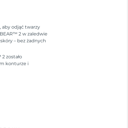
, aby odjąć twarzy
że BEAR™ 2 w zaledwie
ć skóry – bez żadnych
 2 zostało
ym konturze i