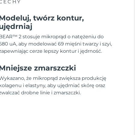
CECHY
Modeluj, twórz kontur,
ujędrniaj
BEAR™ 2 stosuje mikroprąd o natężeniu do
680 uA, aby modelować 69 mięśni twarzy i szyi,
zapewniając cerze lepszy kontur i jędrność.
Mniejsze zmarszczki
Wykazano, że mikroprąd zwiększa produkcję
kolagenu i elastyny, aby ujędrniać skórę oraz
zwalczać drobne linie i zmarszczki.