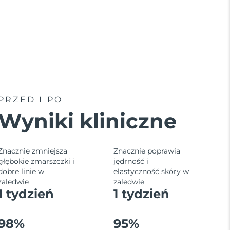
PRZED I PO
Wyniki kliniczne
Znacznie zmniejsza
Znacznie poprawia
głębokie zmarszczki i
jędrność i
dobre linie w
elastyczność skóry w
zaledwie
zaledwie
1 tydzień
1 tydzień
98%
95%