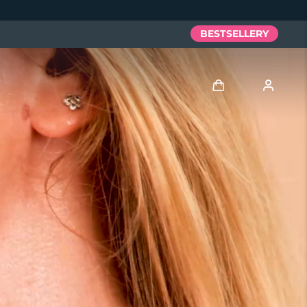
BESTSELLERY
Zaloguj
Profil użytkownika
Moje urządzenia
Moje zamówienia
Moje adresy
Moje subskrypcje