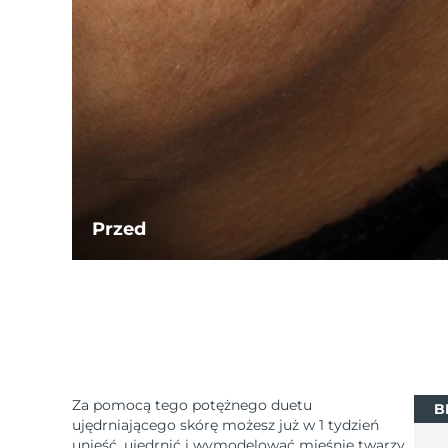
Przed
Za pomocą tego potężnego duetu
B
ujędrniającego skórę możesz już w 1 tydzień
unieść, ujędrnić i wymodelować mięśnie twarzy