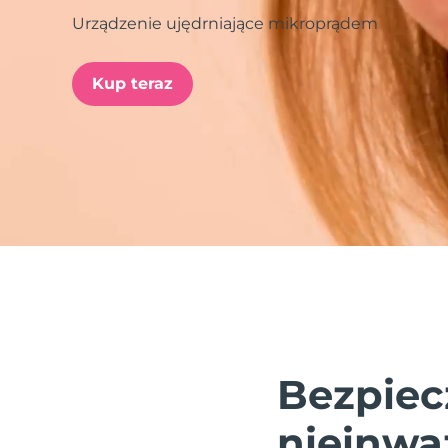
Urządzenie ujędrniające mikroprądem
issa™ Teeth Whitening Set
Kup teraz
FAQ™ Dual LED Panel
POPULARNY
Specjalne oferty
Bestsellery
Bezpiec
nieinwa