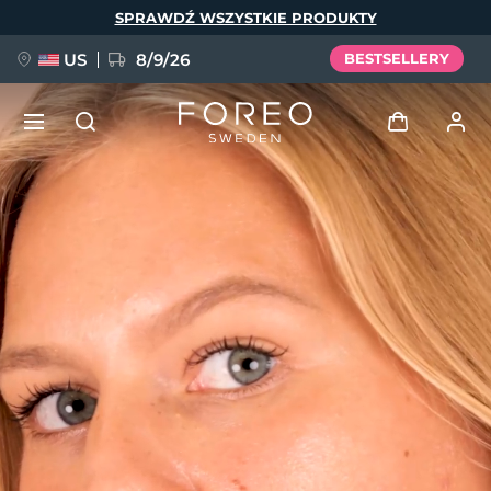
Przejdź
SPRAWDŹ WSZYSTKIE PRODUKTY
do
treści
US
8/9/26
BESTSELLERY
NOWOŚĆ
Zaloguj
Język
BREAKING NEWS
Profil użytkownika
English
Deutsch
Español
Moje urządzenia
FAQ™ Pure Beauty-Tech Elixir
Français
Italiano
Português
Moje zamówienia
Polski
Svenska
Русский
Türkçe
简体中文
繁體中文
Moje adresy
issa™ Teeth Whitening Set
Moje subskrypcje