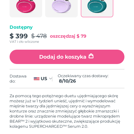
8/8/26
Oczekiwany czas dostawy
Słowenia
8/8/26
Dostępny
Republika
Oczekiwany czas dostawy
$ 399
$ 478
oszczędzaj
$ 79
Południowej Afryki
8/16/26
VAT i cło wliczone
Oczekiwany czas dostawy
Korea Południowa
Dodaj do koszyka
8/10/26
Oczekiwany czas dostawy
Hiszpania
8/8/26
Oczekiwany czas dostawy:
Dostawa
US
8/10/26
do:
Oczekiwany czas dostawy
Szwecja
8/8/26
Za pomocą tego potężnego duetu ujędrniającego skórę
możesz już w 1 tydzień unieść, ujędrnić i wymodelować
Oczekiwany czas dostawy
mięśnie twarzy dla jędrniejszej cery o wyraźniejszym
Szwajcaria
8/8/26
konturze oraz znacznie zmniejszyć głębokie zmarszczki i
drobne linie: urządzenie modelujące twarz mikroprądem
BEAR™ 2 i wyjątkowo skuteczne, zwiększające produkcję
Oczekiwany czas dostawy
Tajwan
kolagenu SUPERCHARGED™ Serum 2.0.
8/13/26