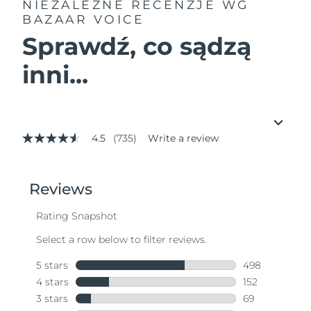
NIEZALEŻNE RECENZJE
WG
BAZAAR VOICE
Sprawdź, co sądzą
inni...
4.5
(735)
Write a review
4.5
out
of
5
stars,
average
rating
value.
Read
735
Reviews.
Same
page
link.