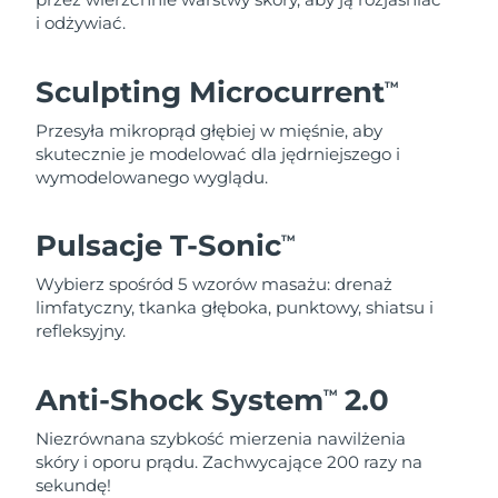
i odżywiać.
Sculpting Microcurrent
TM
Przesyła mikroprąd głębiej w mięśnie, aby
skutecznie je modelować dla jędrniejszego i
wymodelowanego wyglądu.
Pulsacje T-Sonic
TM
Wybierz spośród 5 wzorów masażu: drenaż
limfatyczny, tkanka głęboka, punktowy, shiatsu i
refleksyjny.
Anti-Shock System
2.0
TM
Niezrównana szybkość mierzenia nawilżenia
skóry i oporu prądu. Zachwycające 200 razy na
sekundę!