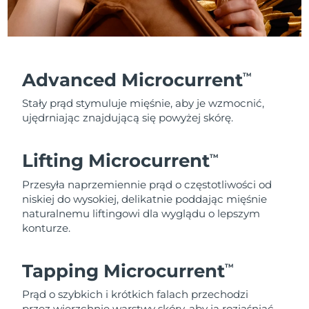
Advanced Microcurrent
TM
Stały prąd stymuluje mięśnie, aby je wzmocnić,
ujędrniając znajdującą się powyżej skórę.
Lifting Microcurrent
TM
Przesyła naprzemiennie prąd o częstotliwości od
niskiej do wysokiej, delikatnie poddając mięśnie
naturalnemu liftingowi dla wyglądu o lepszym
konturze.
Tapping Microcurrent
TM
Prąd o szybkich i krótkich falach przechodzi
przez wierzchnie warstwy skóry, aby ją rozjaśniać