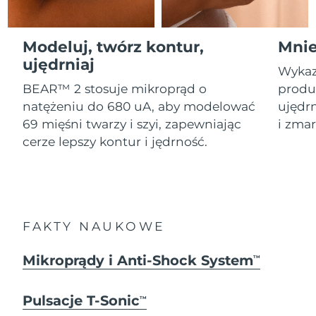
Serum
Gibraltar
All revitalizing eye massagers
issa™ Teeth Whitening Gel
8/12/26
Advanced pore care essentials
For healthy hair
18% PAP
Kosmetyki
Mężczyźni
Oczekiwany czas dostawy
Modeluj, twórz kontur,
Mnie
Grecja
8/8/26
ujędrniaj
Wykaz
SRA Hongkong
Oczekiwany czas dostawy
BEAR™ 2 stosuje mikroprąd o
produk
(Chiny)
8/9/26
natężeniu do 680 uA, aby modelować
ujędrn
Kupuj
69 mięśni twarzy i szyi, zapewniając
i zmar
Oczekiwany czas dostawy
Węgry
cerze lepszy kontur i jędrność.
8/8/26
Oczekiwany czas dostawy
Islandia
FOREO APP
8/9/26
O NAS
Oczekiwany czas dostawy
Indonezja
FAKTY NAUKOWE
8/6/26
Oczekiwany czas dostawy
Mikroprądy i Anti-Shock System
TM
Irlandia
8/8/26
Pulsacje T-Sonic
Oczekiwany czas dostawy
TM
Wyspa Man
8/10/26