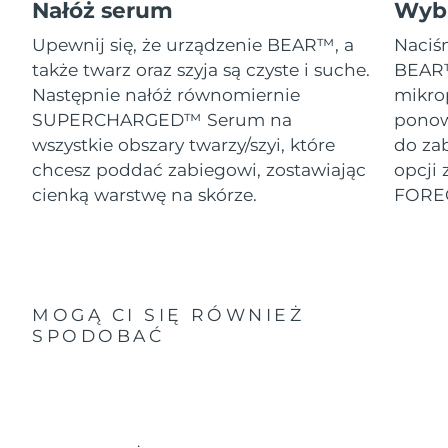
Nałóż serum
Wybi
Upewnij się, że urządzenie BEAR™, a
Naciśn
także twarz oraz szyja są czyste i suche.
BEAR™
Następnie nałóż równomiernie
mikro
SUPERCHARGED™ Serum na
ponow
wszystkie obszary twarzy/szyi, które
do za
chcesz poddać zabiegowi, zostawiając
opcji 
cienką warstwę na skórze.
FORE
MOGĄ CI SIĘ RÓWNIEŻ
SPODOBAĆ