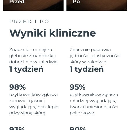
Przed
Po
Oczekiwany czas dostawy
Liban
8/9/26
Oczekiwany czas dostawy
PRZED I PO
Litwa
8/8/26
Wyniki kliniczne
Oczekiwany czas dostawy
Luksemburg
8/8/26
Znacznie zmniejsza
Znacznie poprawia
Oczekiwany czas dostawy
głębokie zmarszczki i
jędrność i elastyczność
SRA Makau (Chiny)
8/10/26
dobre linie w zaledwie
skóry w zaledwie
1 tydzień
1 tydzień
Oczekiwany czas dostawy
Malezja
8/11/26
98%
95%
Oczekiwany czas dostawy
Malta
użytkowników zgłasza
użytkowników zgłasza
8/8/26
zdrowiej i jaśniej
młodziej wyglądającą
wyglądającą oraz lepiej
twarz i uniesione kości
Oczekiwany czas dostawy
Meksyk
8/12/26
odżywioną skórę
policzkowe
Oczekiwany czas dostawy
Monako
93%
90%
8/9/26