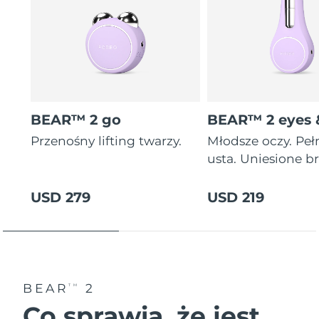
BEAR™ 2 go
BEAR™ 2 eyes &
Przenośny lifting twarzy.
Młodsze oczy. Peł
usta. Uniesione br
USD 279
USD 219
BEAR
2
TM
Co sprawia, że jest