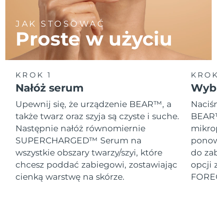
JAK STOSOWAĆ
Proste w użyciu
KROK 1
KROK
Nałóż serum
Wybi
Upewnij się, że urządzenie BEAR™, a
Naciśn
także twarz oraz szyja są czyste i suche.
BEAR™
Następnie nałóż równomiernie
mikro
SUPERCHARGED™ Serum na
ponow
wszystkie obszary twarzy/szyi, które
do za
chcesz poddać zabiegowi, zostawiając
opcji 
cienką warstwę na skórze.
FORE