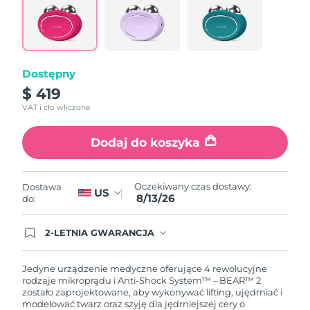
8/12/26
Oczekiwany czas dostawy
Słowenia
8/12/26
Republika
Dostępny
Oczekiwany czas dostawy
Południowej Afryki
8/20/26
$ 419
VAT i cło wliczone
Oczekiwany czas dostawy
Korea Południowa
8/14/26
Dodaj do koszyka
Oczekiwany czas dostawy
Hiszpania
8/12/26
Oczekiwany czas dostawy:
Dostawa
US
8/13/26
do:
Oczekiwany czas dostawy
Szwecja
8/12/26
2-LETNIA GWARANCJA
Oczekiwany czas dostawy
Dzisiejsze zamówienie uprawnia do korzystania z
Szwajcaria
8/12/26
pełnej gwarancji FOREO. Oznacza to, że w
przypadku wystąpienia problemów w ciągu 2 lat
Jedyne urządzenie medyczne oferujące 4 rewolucyjne
od zakupu, FOREO bezpłatnie wymieni produkt.
rodzaje mikroprądu i Anti-Shock System™ – BEAR™ 2
Oczekiwany czas dostawy
Tajwan
zostało zaprojektowane, aby wykonywać lifting, ujędrniać i
8/17/26
modelować twarz oraz szyję dla jędrniejszej cery o