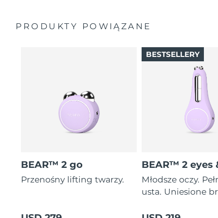
letnia gwarancja)
skupiają się na różnych obszarach twarzy i szyi.
PRODUKTY POWIĄZANE
BESTSELLERY
BEAR™ 2 go
BEAR™ 2 eyes &
Przenośny lifting twarzy.
Młodsze oczy. Peł
usta. Uniesione br
USD 279
USD 219