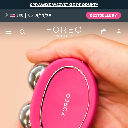
Przejdź
SPRAWDŹ WSZYSTKIE PRODUKTY
do
treści
US
8/13/26
BESTSELLERY
NOWOŚĆ
Zaloguj
Język
BREAKING NEWS
Profil użytkownika
English
Deutsch
Español
Moje urządzenia
FAQ™ Pure Beauty-Tech Elixir
Français
Italiano
Português
Moje zamówienia
Polski
Svenska
Русский
Türkçe
简体中文
繁體中文
Moje adresy
issa™ Teeth Whitening Set
Moje subskrypcje