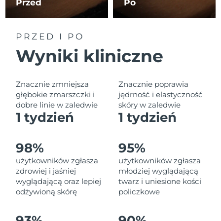
Przed
Po
Oczekiwany czas dostawy
Liban
8/13/26
Oczekiwany czas dostawy
PRZED I PO
Litwa
8/12/26
Wyniki kliniczne
Oczekiwany czas dostawy
Luksemburg
8/12/26
Znacznie zmniejsza
Znacznie poprawia
Oczekiwany czas dostawy
głębokie zmarszczki i
jędrność i elastyczność
SRA Makau (Chiny)
8/14/26
dobre linie w zaledwie
skóry w zaledwie
1 tydzień
1 tydzień
Oczekiwany czas dostawy
Malezja
8/15/26
98%
95%
Oczekiwany czas dostawy
Malta
użytkowników zgłasza
użytkowników zgłasza
8/12/26
zdrowiej i jaśniej
młodziej wyglądającą
wyglądającą oraz lepiej
twarz i uniesione kości
Oczekiwany czas dostawy
Meksyk
8/16/26
odżywioną skórę
policzkowe
Oczekiwany czas dostawy
Monako
93%
90%
8/13/26