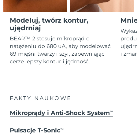
Serum
Gibraltar
All revitalizing eye massagers
issa™ Teeth Whitening Gel
8/16/26
Advanced pore care essentials
For healthy hair
18% PAP
Kosmetyki
Mężczyźni
Oczekiwany czas dostawy
Modeluj, twórz kontur,
Mnie
Grecja
8/12/26
ujędrniaj
Wykaz
SRA Hongkong
Oczekiwany czas dostawy
BEAR™ 2 stosuje mikroprąd o
produk
(Chiny)
8/13/26
natężeniu do 680 uA, aby modelować
ujędrn
Kupuj
69 mięśni twarzy i szyi, zapewniając
i zmar
Oczekiwany czas dostawy
Węgry
cerze lepszy kontur i jędrność.
8/12/26
Oczekiwany czas dostawy
Islandia
FOREO APP
8/13/26
O NAS
Oczekiwany czas dostawy
Indonezja
FAKTY NAUKOWE
8/10/26
Oczekiwany czas dostawy
Mikroprądy i Anti-Shock System
TM
Irlandia
8/12/26
Pulsacje T-Sonic
Oczekiwany czas dostawy
TM
Wyspa Man
8/14/26