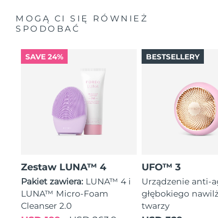
MOGĄ CI SIĘ RÓWNIEŻ
SPODOBAĆ
SAVE 24%
BESTSELLERY
Zestaw LUNA™ 4
UFO™ 3
Pakiet zawiera:
LUNA™ 4 i
Urządzenie anti-
LUNA™ Micro-Foam
głębokiego nawil
Cleanser 2.0
twarzy