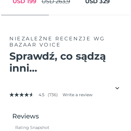
USD 199
USD 263,9
USD 329
NIEZALEŻNE RECENZJE
WG
BAZAAR VOICE
Sprawdź, co sądzą
inni...
4.5
(736)
Write a review
4.5
out
of
5
stars,
average
rating
value.