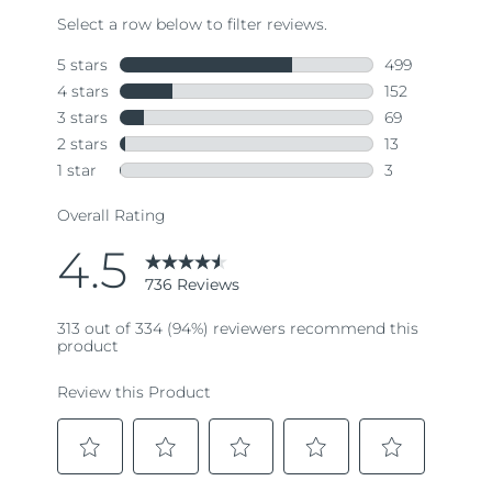
Read
736
Reviews.
Same
page
link.