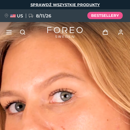
Przejdź
SPRAWDŹ WSZYSTKIE PRODUKTY
do
treści
US
8/11/26
BESTSELLERY
NOWOŚĆ
Zaloguj
Język
BREAKING NEWS
Profil użytkownika
English
Deutsch
Español
Moje urządzenia
FAQ™ Pure Beauty-Tech Elixir
Français
Italiano
Português
Moje zamówienia
Polski
Svenska
Русский
Türkçe
简体中文
繁體中文
Moje adresy
issa™ Teeth Whitening Set
Moje subskrypcje