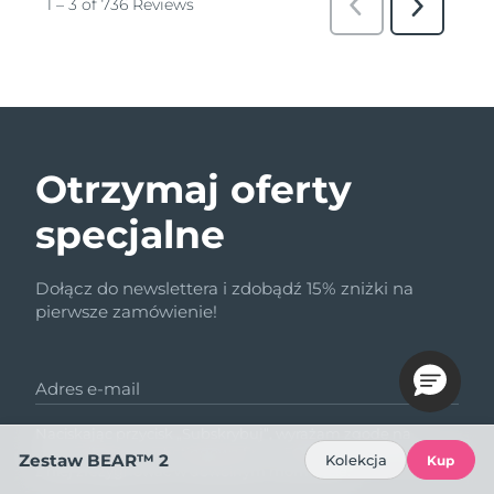
Otrzymaj oferty
specjalne
Dołącz do newslettera i zdobądź 15% zniżki na
pierwsze zamówienie!
Adres e-mail
Naciskając przycisk „Subskrybuj”, wyrażam zgodę na
komunikację marketingową firmy FOREO. Wiem, że mogę
Zestaw BEAR™ 2
Kolekcja
Kup
z niej zrezygnować w dowolnym momencie.