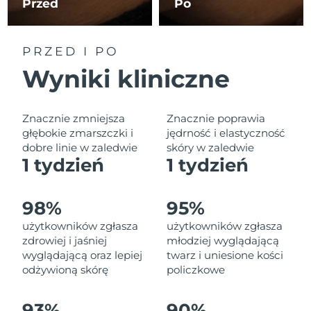
Przed
Po
Oczekiwany czas dostawy
Liban
8/11/26
Oczekiwany czas dostawy
PRZED I PO
Litwa
8/10/26
Wyniki kliniczne
Oczekiwany czas dostawy
Luksemburg
8/10/26
Znacznie zmniejsza
Znacznie poprawia
Oczekiwany czas dostawy
głębokie zmarszczki i
jędrność i elastyczność
SRA Makau (Chiny)
8/12/26
dobre linie w zaledwie
skóry w zaledwie
1 tydzień
1 tydzień
Oczekiwany czas dostawy
Malezja
8/13/26
98%
95%
Oczekiwany czas dostawy
Malta
użytkowników zgłasza
użytkowników zgłasza
8/10/26
zdrowiej i jaśniej
młodziej wyglądającą
wyglądającą oraz lepiej
twarz i uniesione kości
Oczekiwany czas dostawy
Meksyk
8/14/26
odżywioną skórę
policzkowe
Oczekiwany czas dostawy
Monako
93%
90%
8/11/26