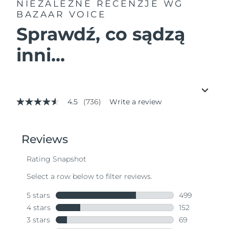
NIEZALEŻNE RECENZJE
WG
BAZAAR VOICE
Sprawdź, co sądzą
inni...
4.5
(736)
Write a review
4.5
out
of
5
stars,
average
rating
value.
Read
736
Reviews.
Same
page
link.