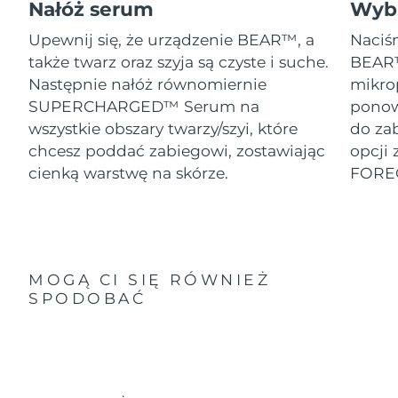
Nałóż serum
Wybi
Upewnij się, że urządzenie BEAR™, a
Naciśn
także twarz oraz szyja są czyste i suche.
BEAR™
Następnie nałóż równomiernie
mikro
SUPERCHARGED™ Serum na
ponow
wszystkie obszary twarzy/szyi, które
do za
chcesz poddać zabiegowi, zostawiając
opcji 
cienką warstwę na skórze.
FORE
MOGĄ CI SIĘ RÓWNIEŻ
SPODOBAĆ