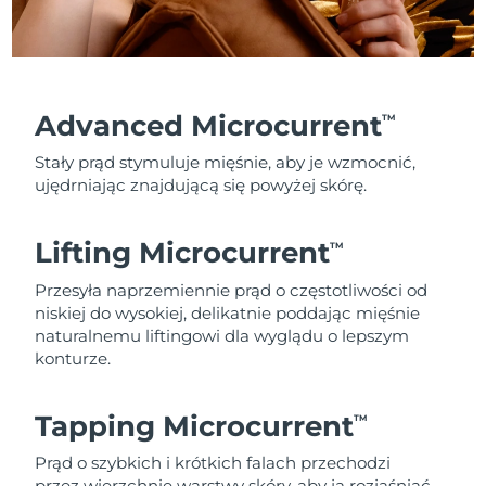
Advanced Microcurrent
TM
Stały prąd stymuluje mięśnie, aby je wzmocnić,
ujędrniając znajdującą się powyżej skórę.
Lifting Microcurrent
TM
Przesyła naprzemiennie prąd o częstotliwości od
niskiej do wysokiej, delikatnie poddając mięśnie
naturalnemu liftingowi dla wyglądu o lepszym
konturze.
Tapping Microcurrent
TM
Prąd o szybkich i krótkich falach przechodzi
przez wierzchnie warstwy skóry, aby ją rozjaśniać