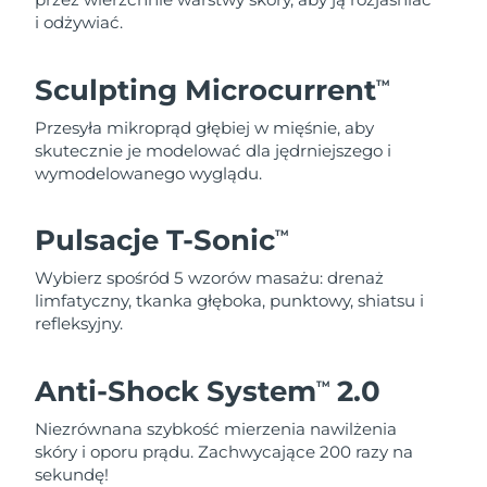
i odżywiać.
Sculpting Microcurrent
TM
Przesyła mikroprąd głębiej w mięśnie, aby
skutecznie je modelować dla jędrniejszego i
wymodelowanego wyglądu.
Pulsacje T-Sonic
TM
Wybierz spośród 5 wzorów masażu: drenaż
limfatyczny, tkanka głęboka, punktowy, shiatsu i
refleksyjny.
Anti-Shock System
2.0
TM
Niezrównana szybkość mierzenia nawilżenia
skóry i oporu prądu. Zachwycające 200 razy na
sekundę!