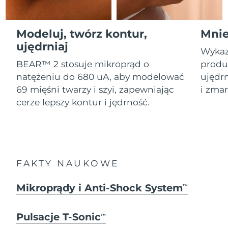
Serum
Gibraltar
All revitalizing eye massagers
issa™ Teeth Whitening Gel
8/14/26
Advanced pore care essentials
For healthy hair
18% PAP
Kosmetyki
Mężczyźni
Oczekiwany czas dostawy
Modeluj, twórz kontur,
Mnie
Grecja
8/10/26
ujędrniaj
Wykaz
SRA Hongkong
Oczekiwany czas dostawy
BEAR™ 2 stosuje mikroprąd o
produk
(Chiny)
8/11/26
natężeniu do 680 uA, aby modelować
ujędrn
Kupuj
69 mięśni twarzy i szyi, zapewniając
i zmar
Oczekiwany czas dostawy
Węgry
cerze lepszy kontur i jędrność.
8/10/26
Oczekiwany czas dostawy
Islandia
FOREO APP
8/11/26
O NAS
Oczekiwany czas dostawy
Indonezja
FAKTY NAUKOWE
8/8/26
Oczekiwany czas dostawy
Mikroprądy i Anti-Shock System
TM
Irlandia
8/10/26
Pulsacje T-Sonic
Oczekiwany czas dostawy
TM
Wyspa Man
8/12/26