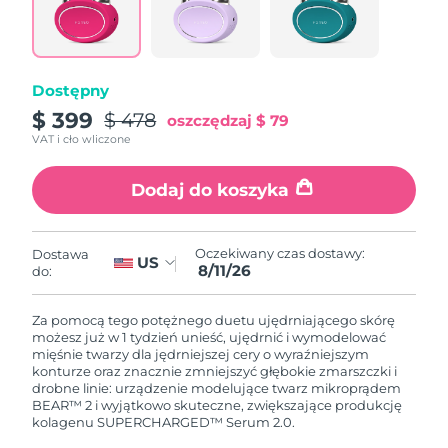
8/10/26
Oczekiwany czas dostawy
Słowenia
8/10/26
Dostępny
Republika
Oczekiwany czas dostawy
$ 399
$ 478
oszczędzaj
$ 79
Południowej Afryki
8/18/26
VAT i cło wliczone
Oczekiwany czas dostawy
Korea Południowa
Dodaj do koszyka
8/12/26
Oczekiwany czas dostawy
Hiszpania
8/10/26
Oczekiwany czas dostawy:
Dostawa
US
8/11/26
do:
Oczekiwany czas dostawy
Szwecja
8/10/26
Za pomocą tego potężnego duetu ujędrniającego skórę
możesz już w 1 tydzień unieść, ujędrnić i wymodelować
Oczekiwany czas dostawy
mięśnie twarzy dla jędrniejszej cery o wyraźniejszym
Szwajcaria
8/10/26
konturze oraz znacznie zmniejszyć głębokie zmarszczki i
drobne linie: urządzenie modelujące twarz mikroprądem
BEAR™ 2 i wyjątkowo skuteczne, zwiększające produkcję
Oczekiwany czas dostawy
Tajwan
kolagenu SUPERCHARGED™ Serum 2.0.
8/15/26