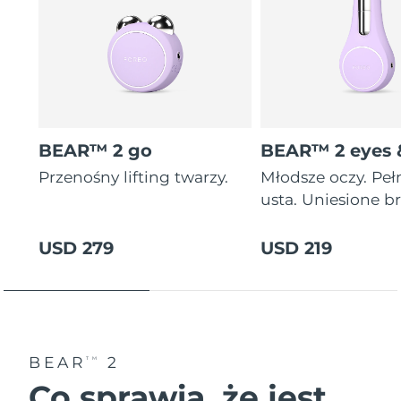
BEAR™ 2 go
BEAR™ 2 eyes &
Przenośny lifting twarzy.
Młodsze oczy. Peł
usta. Uniesione br
USD 279
USD 219
BEAR
2
TM
Co sprawia, że jest