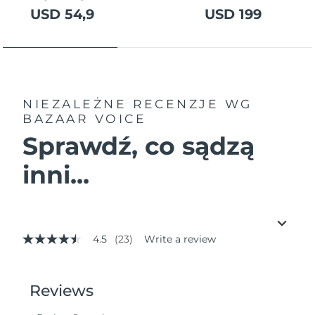
USD 54,9
USD 199
NIEZALEŻNE RECENZJE
WG
BAZAAR VOICE
Sprawdź, co sądzą
inni...
4.5
(23)
Write a review
4.5
out
of
5
stars,
average
rating