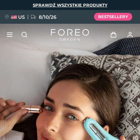
Przejdź
SPRAWDŹ WSZYSTKIE PRODUKTY
do
treści
US
8/10/26
BESTSELLERY
NOWOŚĆ
Zaloguj
Język
BREAKING NEWS
Profil użytkownika
English
Deutsch
Español
Moje urządzenia
FAQ™ Pure Beauty-Tech Elixir
Français
Italiano
Português
Moje zamówienia
Polski
Svenska
Русский
Türkçe
简体中文
繁體中文
Moje adresy
issa™ Teeth Whitening Set
Moje subskrypcje