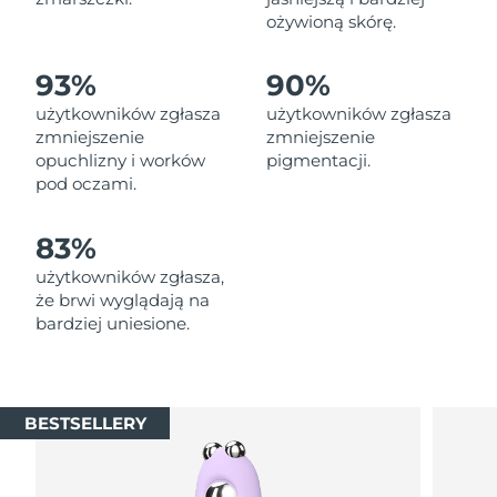
Oczekiwany czas dostawy
Liban
ożywioną skórę.
8/10/26
Oczekiwany czas dostawy
93%
90%
Litwa
8/9/26
użytkowników zgłasza
użytkowników zgłasza
zmniejszenie
zmniejszenie
Oczekiwany czas dostawy
Luksemburg
opuchlizny i worków
pigmentacji.
8/9/26
pod oczami.
Oczekiwany czas dostawy
SRA Makau (Chiny)
8/11/26
83%
użytkowników zgłasza,
Oczekiwany czas dostawy
Malezja
8/12/26
że brwi wyglądają na
bardziej uniesione.
Oczekiwany czas dostawy
Malta
8/9/26
Oczekiwany czas dostawy
Meksyk
BESTSELLERY
8/13/26
Oczekiwany czas dostawy
Monako
8/10/26