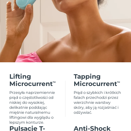
Lifting
Tapping
Microcurrent
Microcurrent
TM
TM
Przesyła naprzemiennie
Prąd o szybkich i krótkich
prąd o częstotliwości od
falach przechodzi przez
niskiej do wysokiej,
wierzchnie warstwy
delikatnie poddając
skóry, aby ją rozjaśniać i
mięśnie naturalnemu
odżywiać.
liftingowi dla wyglądu o
lepszym konturze.
Pulsacje T-
Anti-Shock