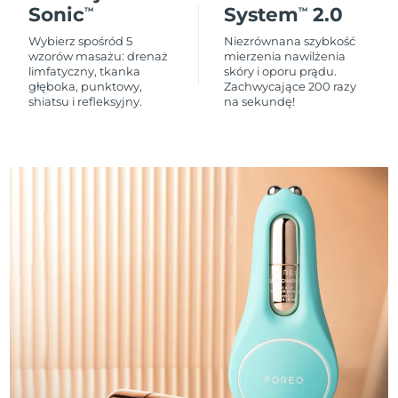
Sonic
System
2.0
TM
TM
Wybierz spośród 5
Niezrównana szybkość
wzorów masażu: drenaż
mierzenia nawilżenia
limfatyczny, tkanka
skóry i oporu prądu.
głęboka, punktowy,
Zachwycające 200 razy
shiatsu i refleksyjny.
na sekundę!