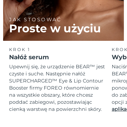
JAK STOSOWAĆ
Proste w użyciu
KROK 1
KROK
Nałóż serum
Wybi
Upewnij się, że urządzenie BEAR™ jest
Naciśn
czyste i suche. Następnie nałóż
BEAR™
SUPERCHARGED™ Eye & Lip Contour
mikro
Booster firmy FOREO równomiernie
ponow
na wszystkie obszary, które chcesz
do za
poddać zabiegowi, pozostawiając
opcji
cienką warstwę na powierzchni skóry.
aplika