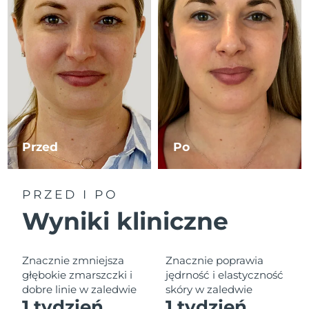
Oczekiwany czas dostawy
Izrael
8/15/26
Oczekiwany czas dostawy
Włochy
8/11/26
Oczekiwany czas dostawy
Japonia
8/14/26
Przed
Po
Oczekiwany czas dostawy
Jersey
8/16/26
Oczekiwany czas dostawy
PRZED I PO
Kazachstan
8/13/26
Wyniki kliniczne
Oczekiwany czas dostawy
Kuwejt
8/11/26
Znacznie zmniejsza
Znacznie poprawia
Oczekiwany czas dostawy
głębokie zmarszczki i
jędrność i elastyczność
Łotwa
8/11/26
dobre linie w zaledwie
skóry w zaledwie
1 tydzień.
1 tydzień.