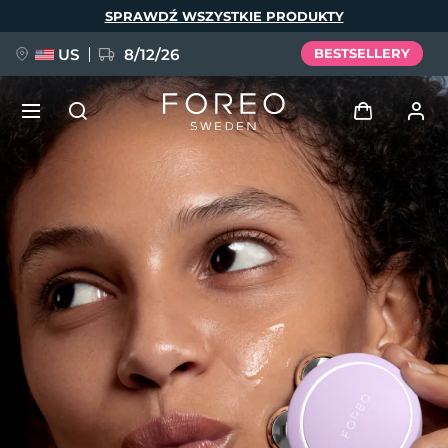
Przejdź
SPRAWDŹ WSZYSTKIE PRODUKTY
do
treści
US
8/12/26
BESTSELLERY
NOWOŚĆ
Zaloguj
Język
BREAKING NEWS
Profil użytkownika
English
Deutsch
Español
Moje urządzenia
FAQ™ Pure Beauty-Tech Elixir
Français
Italiano
Português
Moje zamówienia
Polski
Svenska
Русский
Türkçe
简体中文
繁體中文
Moje adresy
issa™ Teeth Whitening Set
Moje subskrypcje