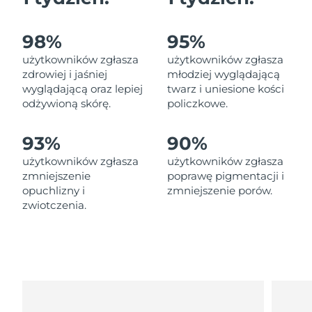
Oczekiwany czas dostawy
Liban
8/12/26
98%
95%
Oczekiwany czas dostawy
Litwa
użytkowników zgłasza
użytkowników zgłasza
8/11/26
zdrowiej i jaśniej
młodziej wyglądającą
wyglądającą oraz lepiej
twarz i uniesione kości
Oczekiwany czas dostawy
Luksemburg
8/11/26
odżywioną skórę.
policzkowe.
Oczekiwany czas dostawy
SRA Makau (Chiny)
93%
90%
8/13/26
użytkowników zgłasza
użytkowników zgłasza
Oczekiwany czas dostawy
zmniejszenie
poprawę pigmentacji i
Malezja
8/14/26
opuchlizny i
zmniejszenie porów.
zwiotczenia.
Oczekiwany czas dostawy
Malta
8/11/26
Oczekiwany czas dostawy
Meksyk
8/15/26
Oczekiwany czas dostawy
Monako
8/12/26