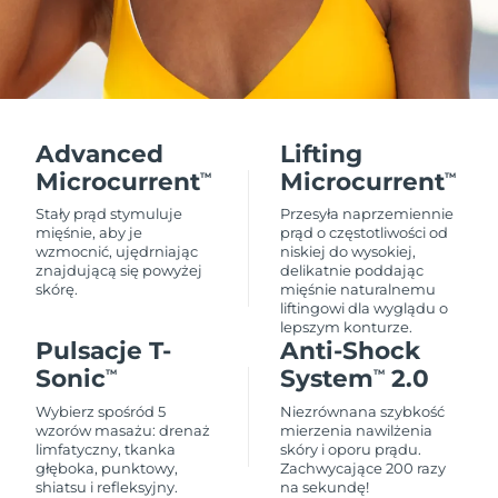
Advanced
Lifting
Microcurrent
Microcurrent
TM
TM
Stały prąd stymuluje
Przesyła naprzemiennie
mięśnie, aby je
prąd o częstotliwości od
wzmocnić, ujędrniając
niskiej do wysokiej,
znajdującą się powyżej
delikatnie poddając
skórę.
mięśnie naturalnemu
liftingowi dla wyglądu o
lepszym konturze.
Pulsacje T-
Anti-Shock
Sonic
System
2.0
TM
TM
Wybierz spośród 5
Niezrównana szybkość
wzorów masażu: drenaż
mierzenia nawilżenia
limfatyczny, tkanka
skóry i oporu prądu.
głęboka, punktowy,
Zachwycające 200 razy
shiatsu i refleksyjny.
na sekundę!