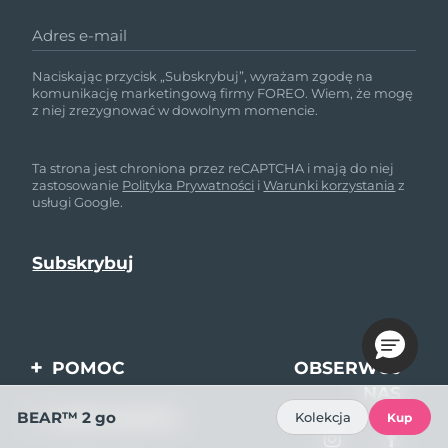
Adres e-mail
Naciskając przycisk „Subskrybuj”, wyrażam zgodę na
komunikację marketingową firmy FOREO. Wiem, że mogę
z niej zrezygnować w dowolnym momencie.
Ta strona jest chroniona przez reCAPTCHA i mają do niej
zastosowanie
Polityka Prywatności
i
Warunki korzystania
z
usługi Google.
POMOC
OBSERWUJ
NAS
Kontakt
BEAR™ 2 go
MOJE KONTO
Kolekcja
Kup
Zamówienia & Wysyłka