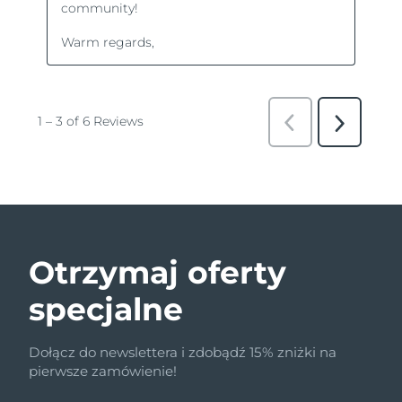
Otrzymaj oferty
specjalne
Dołącz do newslettera i zdobądź 15% zniżki na
pierwsze zamówienie!