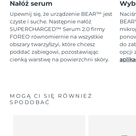
Nałóż serum
Wybi
Upewnij się, że urządzenie BEAR™ jest
Naciśn
czyste i suche. Następnie nałóż
BEAR™
SUPERCHARGED™ Serum 2.0 firmy
mikro
FOREO równomiernie na wszystkie
ponow
obszary twarzy/szyi, które chcesz
do za
poddać zabiegowi, pozostawiając
opcji
cienką warstwę na powierzchni skóry.
aplika
MOGĄ CI SIĘ RÓWNIEŻ
SPODOBAĆ