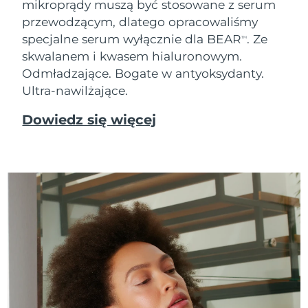
mikroprądy muszą być stosowane z serum
Oczekiwany czas dostawy
przewodzącym, dlatego opracowaliśmy
Tajlandia
8/13/26
specjalne serum wyłącznie dla BEAR
. Ze
TM
skwalanem i kwasem hialuronowym.
Oczekiwany czas dostawy
Turcja
8/10/26
Odmładzające. Bogate w antyoksydanty.
Ultra-nawilżające.
Zjednoczone Emiraty
Oczekiwany czas dostawy
Arabskie
8/10/26
Dowiedz się więcej
Oczekiwany czas dostawy
Wielka Brytania
8/9/26
Oczekiwany czas dostawy
Stany Zjednoczone
8/10/26
Oczekiwany czas dostawy
Uzbekistan
8/14/26
Oczekiwany czas dostawy
Wietnam
8/15/26