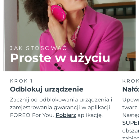
JAK STOSOWAĆ
Proste w użyciu
KROK 1
KROK
Odblokuj urządzenie
Nałó
Zacznij od odblokowania urządzenia i
Upewn
zarejestrowania gwarancji w aplikacji
twarz 
FOREO For You.
Pobierz
aplikację.
Nastę
SUPE
obszar
zabie