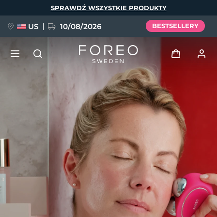
Przejdź
SPRAWDŹ WSZYSTKIE PRODUKTY
do
treści
US
10/08/2026
BESTSELLERY
NOWOŚĆ
Zaloguj
Język
BREAKING NEWS
Profil użytkownika
English
Deutsch
Español
Moje urządzenia
FAQ™ Pure Beauty-Tech Elixir
Français
Italiano
Português
Moje zamówienia
Polski
Svenska
Русский
Türkçe
简体中文
繁體中文
Moje adresy
issa™ Teeth Whitening Set
Moje subskrypcje