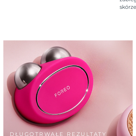
skórze
DŁUGOTRWAŁE REZULTATY