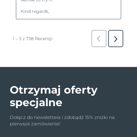
Otrzymaj oferty
specjalne
Dołącz do newslettera i zdobądź 15% zniżki na
pierwsze zamówienie!