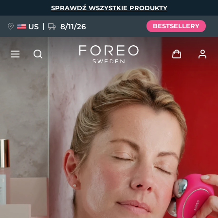
Przejdź
SPRAWDŹ WSZYSTKIE PRODUKTY
do
treści
US
8/11/26
BESTSELLERY
NOWOŚĆ
Zaloguj
Język
BREAKING NEWS
Profil użytkownika
English
Deutsch
Español
Moje urządzenia
FAQ™ Pure Beauty-Tech Elixir
Français
Italiano
Português
Moje zamówienia
Polski
Svenska
Русский
Türkçe
简体中文
繁體中文
Moje adresy
issa™ Teeth Whitening Set
Moje subskrypcje