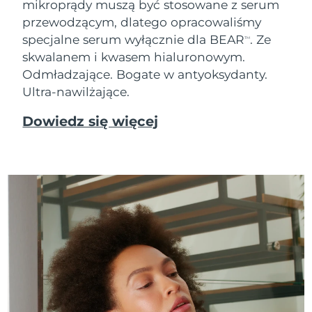
mikroprądy muszą być stosowane z serum
Oczekiwany czas dostawy
przewodzącym, dlatego opracowaliśmy
Tajlandia
14/08/2026
specjalne serum wyłącznie dla BEAR
. Ze
TM
skwalanem i kwasem hialuronowym.
Oczekiwany czas dostawy
Turcja
11/08/2026
Odmładzające. Bogate w antyoksydanty.
Ultra-nawilżające.
Zjednoczone Emiraty
Oczekiwany czas dostawy
Arabskie
11/08/2026
Dowiedz się więcej
Oczekiwany czas dostawy
Wielka Brytania
10/08/2026
Oczekiwany czas dostawy
Stany Zjednoczone
11/08/2026
Oczekiwany czas dostawy
Uzbekistan
15/08/2026
Oczekiwany czas dostawy
Wietnam
16/08/2026