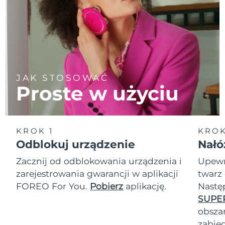
JAK STOSOWAĆ
Proste w użyciu
KROK 1
KROK
Odblokuj urządzenie
Nałó
Zacznij od odblokowania urządzenia i
Upewn
zarejestrowania gwarancji w aplikacji
twarz 
FOREO For You.
Pobierz
aplikację.
Nastę
SUPE
obszar
zabie