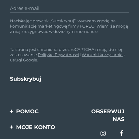
Adres e-mail
Naciskając przycisk „Subskrybuj”, wyrażam zgodę na
komunikację marketingową firmy FOREO. Wiem, że mogę
z niej zrezygnować w dowolnym momencie.
Ta strona jest chroniona przez reCAPTCHA i mają do niej
zastosowanie
Polityka Prywatności
i
Warunki korzystania
z
usługi Google.
POMOC
OBSERWUJ
NAS
Kontakt
MOJE KONTO
Zamówienia & Wysyłka