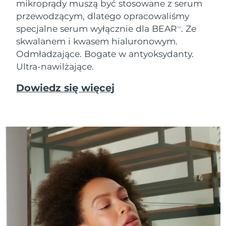
mikroprądy muszą być stosowane z serum
Oczekiwany czas dostawy
przewodzącym, dlatego opracowaliśmy
Tajlandia
8/12/26
specjalne serum wyłącznie dla BEAR
. Ze
TM
skwalanem i kwasem hialuronowym.
Oczekiwany czas dostawy
Turcja
8/9/26
Odmładzające. Bogate w antyoksydanty.
Ultra-nawilżające.
Zjednoczone Emiraty
Oczekiwany czas dostawy
Arabskie
8/9/26
Dowiedz się więcej
Oczekiwany czas dostawy
Wielka Brytania
8/8/26
Oczekiwany czas dostawy
Stany Zjednoczone
8/9/26
Oczekiwany czas dostawy
Uzbekistan
8/13/26
Oczekiwany czas dostawy
Wietnam
8/14/26