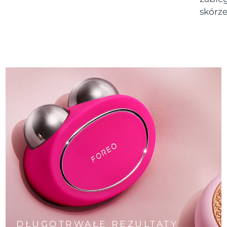
skórze
DŁUGOTRWAŁE REZULTATY