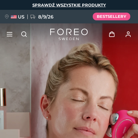
Przejdź
SPRAWDŹ WSZYSTKIE PRODUKTY
do
treści
US
8/9/26
BESTSELLERY
NOWOŚĆ
Zaloguj
Język
BREAKING NEWS
Profil użytkownika
English
Deutsch
Español
Moje urządzenia
FAQ™ Pure Beauty-Tech Elixir
Français
Italiano
Português
Moje zamówienia
Polski
Svenska
Русский
Türkçe
简体中文
繁體中文
Moje adresy
issa™ Teeth Whitening Set
Moje subskrypcje