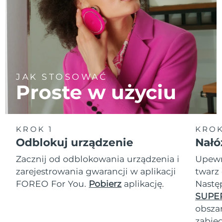
JAK STOSOWAĆ
Proste w użyciu
KROK 1
KROK
Odblokuj urządzenie
Nałó
Zacznij od odblokowania urządzenia i
Upewn
zarejestrowania gwarancji w aplikacji
twarz 
FOREO For You.
Pobierz
aplikację.
Nastę
SUPE
obszar
zabie