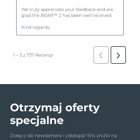
Otrzymaj oferty
specjalne
Dołącz do newslettera i zdobądź 15% zniżki na