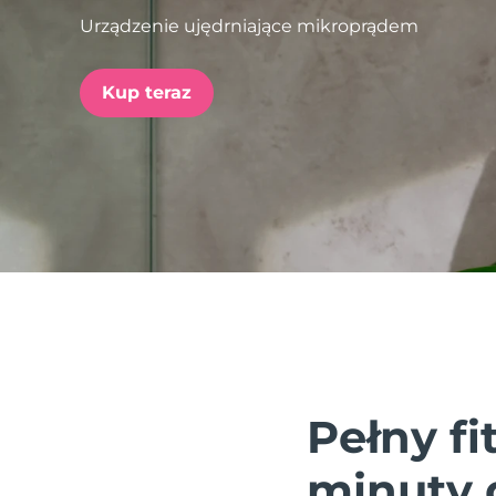
Urządzenie ujędrniające mikroprądem
issa™ Teeth Whitening Set
Kup teraz
FAQ™ Dual LED Panel
POPULARNY
Specjalne oferty
Bestsellery
Pełny fi
minuty 