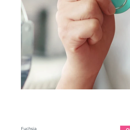
Fuchsia
O