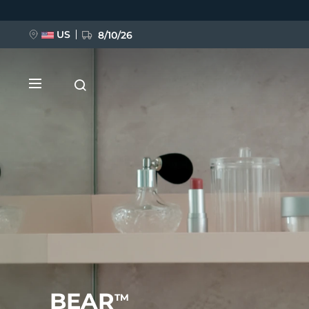
Przejdź
do
treści
US
8/10/26
NOWOŚĆ
BREAKING NEWS
FAQ™ Pure Beauty-Tech Elixir
BEAR
TM