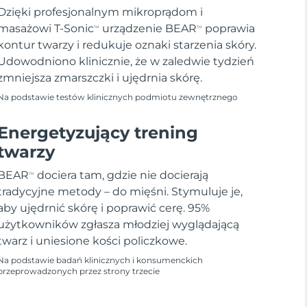
Dzięki profesjonalnym mikroprądom i
masażowi T-Sonic
urządzenie BEAR
poprawia
TM
TM
kontur twarzy i redukuje oznaki starzenia skóry.
Udowodniono klinicznie, że w zaledwie tydzień
zmniejsza zmarszczki i ujędrnia skórę.
Na podstawie testów klinicznych podmiotu zewnętrznego
Energetyzujący trening
twarzy
BEAR
dociera tam, gdzie nie docierają
TM
tradycyjne metody – do mięśni. Stymuluje je,
aby ujędrnić skórę i poprawić cerę. 95%
użytkowników zgłasza młodziej wyglądającą
twarz i uniesione kości policzkowe.
Na podstawie badań klinicznych i konsumenckich
przeprowadzonych przez strony trzecie