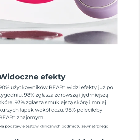
Widoczne efekty
90% użytkowników BEAR
widzi efekty już po
TM
tygodniu. 98% zgłasza zdrowszą i jędrniejszą
skórę. 93% zgłasza smuklejszą skórę i mniej
kurzych łapek wokół oczu. 98% poleciłoby
BEAR
znajomym.
TM
Na podstawie testów klinicznych podmiotu zewnętrznego