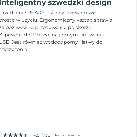
Inteligentny szwedzki design
Urządzenie BEAR
jest bezprzewodowe i
TM
proste w użyciu. Ergonomiczny kształt sprawia,
że bez wysiłku przesuwa się po skórze.
Zapewnia do 90 użyć na jednym ładowaniu
USB. Jest również wodoodporny i łatwy do
czyszczenia.
4.5
(738)
Napisz recenzję