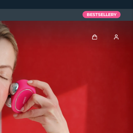
BESTSELLERY
Zaloguj
Profil użytkownika
Moje urządzenia
Moje zamówienia
Moje adresy
Moje subskrypcje