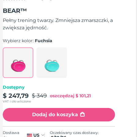
4.5
z
BEAR™
5
gwiazdek,
średnia
Pełny trening twarzy. Zmniejsza zmarszczki, a
wartość
zwiększa jędrność.
oceny.
Read
738
Wybierz kolor:
Fuchsia
Reviews.
Łącze
do
tej
samej
strony.
Dostępny
$ 247,79
$ 349
oszczędzaj
$ 101,21
VAT i cło wliczone
Dodaj do koszyka
Oczekiwany czas dostawy:
Dostawa
US