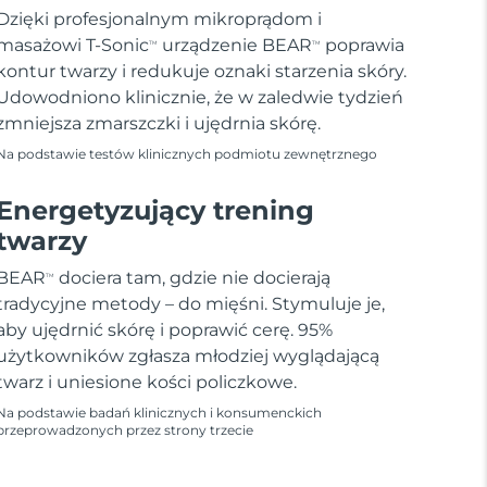
Dzięki profesjonalnym mikroprądom i
masażowi T-Sonic
urządzenie BEAR
poprawia
TM
TM
kontur twarzy i redukuje oznaki starzenia skóry.
Udowodniono klinicznie, że w zaledwie tydzień
zmniejsza zmarszczki i ujędrnia skórę.
Na podstawie testów klinicznych podmiotu zewnętrznego
Energetyzujący trening
twarzy
BEAR
dociera tam, gdzie nie docierają
TM
tradycyjne metody – do mięśni. Stymuluje je,
aby ujędrnić skórę i poprawić cerę. 95%
użytkowników zgłasza młodziej wyglądającą
twarz i uniesione kości policzkowe.
Na podstawie badań klinicznych i konsumenckich
przeprowadzonych przez strony trzecie