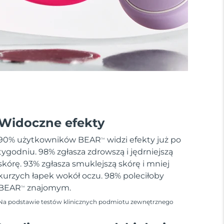
Widoczne efekty
90% użytkowników BEAR
widzi efekty już po
TM
tygodniu. 98% zgłasza zdrowszą i jędrniejszą
skórę. 93% zgłasza smuklejszą skórę i mniej
kurzych łapek wokół oczu. 98% poleciłoby
BEAR
znajomym.
TM
Na podstawie testów klinicznych podmiotu zewnętrznego