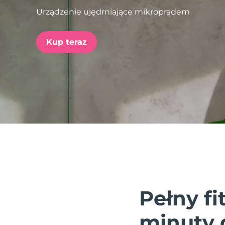
Urządzenie ujędrniające mikroprądem
issa™ Teeth Whitening Set
Kup teraz
FAQ™ Dual LED Panel
POPULARNY
Specjalne oferty
Bestsellery
Pełny fi
minuty 