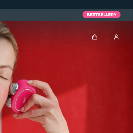
BESTSELLERY
Zaloguj
Profil użytkownika
Moje urządzenia
Moje zamówienia
Moje adresy
Moje subskrypcje