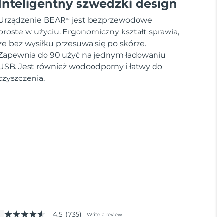
Inteligentny szwedzki design
Urządzenie BEAR
jest bezprzewodowe i
TM
proste w użyciu. Ergonomiczny kształt sprawia,
że bez wysiłku przesuwa się po skórze.
Zapewnia do 90 użyć na jednym ładowaniu
USB. Jest również wodoodporny i łatwy do
czyszczenia.
4.5
(735)
Write a review