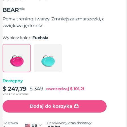
4.5
out
BEAR™
of
5
stars,
Pełny trening twarzy. Zmniejsza zmarszczki, a
average
zwiększa jędrność.
rating
value.
Read
Wybierz kolor:
Fuchsia
735
Reviews.
Same
page
link.
Dostępny
$ 247,79
$ 349
oszczędzaj
$ 101,21
VAT i cło wliczone
Dodaj do koszyka
Oczekiwany czas dostawy:
Dostawa
US