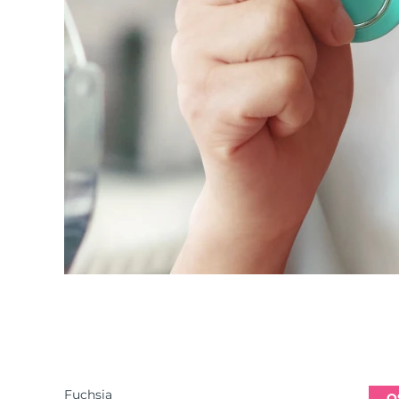
Fuchsia
O