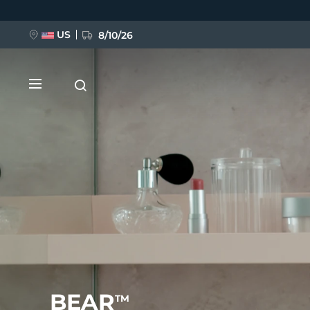
Przejdź
do
treści
US
8/10/26
NOWOŚĆ
BREAKING NEWS
FAQ™ Pure Beauty-Tech Elixir
BEAR
TM