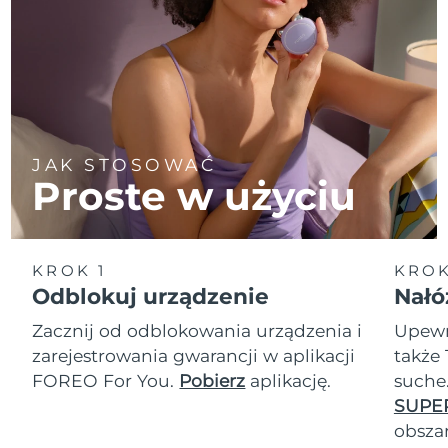
JAK STOSOWAĆ
Proste w użyciu
KROK 1
KROK
Odblokuj urządzenie
Nałó
Zacznij od odblokowania urządzenia i
Upewn
zarejestrowania gwarancji w aplikacji
także 
FOREO For You.
Pobierz
aplikację.
suche
SUPE
obszar