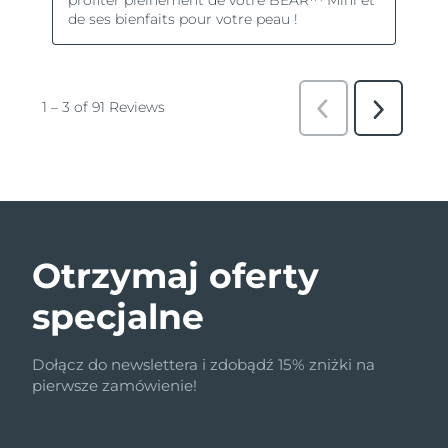
Otrzymaj oferty
specjalne
Dołącz do newslettera i zdobądź 15% zniżki na
pierwsze zamówienie!