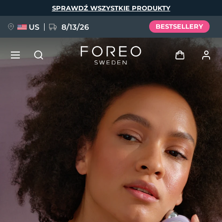
Przejdź
SPRAWDŹ WSZYSTKIE PRODUKTY
do
treści
US
8/13/26
BESTSELLERY
NOWOŚĆ
Zaloguj
Język
BREAKING NEWS
Profil użytkownika
English
Deutsch
Español
Moje urządzenia
FAQ™ Pure Beauty-Tech Elixir
Français
Italiano
Português
Moje zamówienia
Polski
Svenska
Русский
Türkçe
简体中文
繁體中文
Moje adresy
issa™ Teeth Whitening Set
Moje subskrypcje