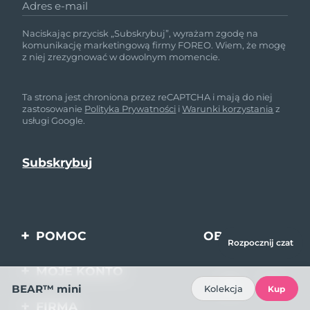
Adres e-mail
Naciskając przycisk „Subskrybuj”, wyrażam zgodę na
komunikację marketingową firmy FOREO. Wiem, że mogę
z niej zrezygnować w dowolnym momencie.
Ta strona jest chroniona przez reCAPTCHA i mają do niej
zastosowanie
Polityka Prywatności
i
Warunki korzystania
z
usługi Google.
POMOC
OBSERWUJ
Rozpocznij czat
NAS
Kontakt
MOJE KONTO
BEAR™ mini
Kolekcja
Zamówienia & Wysyłka
Kup
Rejestracja produktu
FIRMA