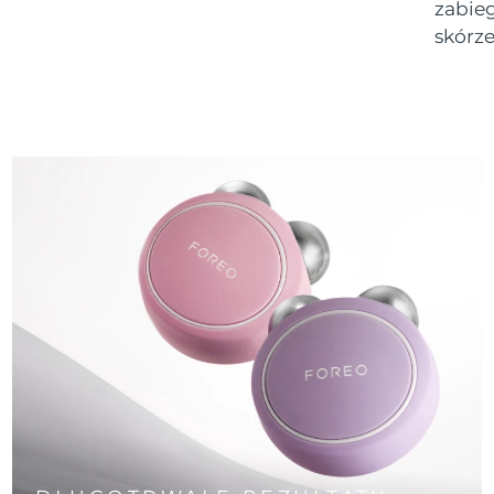
zabie
skórze