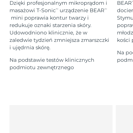
Serum
Gibraltar
Dzięki profesjonalnym mikroprądom i
BEAR
All revitalizing eye massagers
T
issa™ Teeth Whitening Gel
8/16/26
Advanced pore care essentials
For healthy hair
masażowi T-Sonic
urządzenie BEAR
docier
TM
TM
18% PAP
Kosmetyki
Mężczyźni
mini poprawia kontur twarzy i
Stymul
Oczekiwany czas dostawy
Grecja
8/12/26
redukuje oznaki starzenia skóry.
popra
Udowodniono klinicznie, że w
młodzi
SRA Hongkong
Oczekiwany czas dostawy
zaledwie tydzień zmniejsza zmarszczki
kości 
(Chiny)
8/13/26
i ujędrnia skórę.
Kupuj
Na po
Oczekiwany czas dostawy
Węgry
Na podstawie testów klinicznych
podmi
8/12/26
podmiotu zewnętrznego
Oczekiwany czas dostawy
Islandia
FOREO APP
8/13/26
O NAS
Oczekiwany czas dostawy
Indonezja
8/10/26
Oczekiwany czas dostawy
Irlandia
8/12/26
Oczekiwany czas dostawy
Wyspa Man
8/14/26