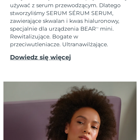
używać z serum przewodzącym. Dlatego
Oczekiwany czas dostawy
Tajlandia
stworzyliśmy SERUM SÉRUM SERUM,
8/16/26
zawierające skwalan i kwas hialuronowy,
Oczekiwany czas dostawy
specjalnie dla urządzenia BEAR
mini.
Turcja
TM
8/13/26
Rewitalizujące. Bogate w
przeciwutleniacze. Ultranawilżające.
Zjednoczone Emiraty
Oczekiwany czas dostawy
Arabskie
8/13/26
Dowiedz się więcej
Oczekiwany czas dostawy
Wielka Brytania
8/12/26
Oczekiwany czas dostawy
Stany Zjednoczone
8/13/26
Oczekiwany czas dostawy
Uzbekistan
8/17/26
Oczekiwany czas dostawy
Wietnam
8/18/26