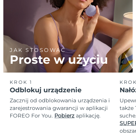
JAK STOSOWAĆ
Proste w użyciu
KROK 1
KROK
Odblokuj urządzenie
Nałó
Zacznij od odblokowania urządzenia i
Upewn
zarejestrowania gwarancji w aplikacji
także 
FOREO For You.
Pobierz
aplikację.
suche
SUPE
obszar