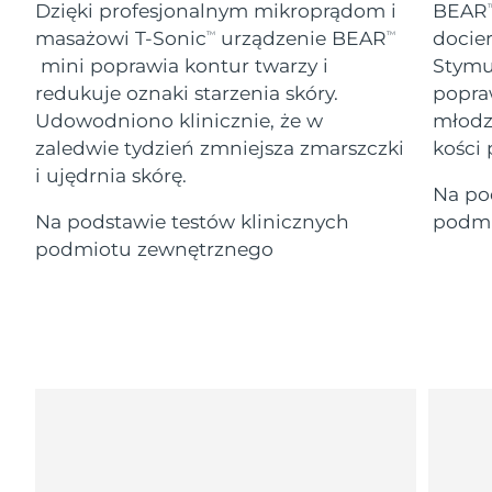
Serum
Gibraltar
Dzięki profesjonalnym mikroprądom i
BEAR
All revitalizing eye massagers
T
issa™ Teeth Whitening Gel
8/12/26
Advanced pore care essentials
For healthy hair
masażowi T-Sonic
urządzenie BEAR
docier
TM
TM
18% PAP
Kosmetyki
Mężczyźni
mini poprawia kontur twarzy i
Stymul
Oczekiwany czas dostawy
Grecja
8/8/26
redukuje oznaki starzenia skóry.
popra
Udowodniono klinicznie, że w
młodzi
SRA Hongkong
Oczekiwany czas dostawy
zaledwie tydzień zmniejsza zmarszczki
kości 
(Chiny)
8/9/26
i ujędrnia skórę.
Kupuj
Na po
Oczekiwany czas dostawy
Węgry
Na podstawie testów klinicznych
podmi
8/8/26
podmiotu zewnętrznego
Oczekiwany czas dostawy
Islandia
FOREO APP
8/9/26
O NAS
Oczekiwany czas dostawy
Indonezja
8/6/26
Oczekiwany czas dostawy
Irlandia
8/8/26
Oczekiwany czas dostawy
Wyspa Man
8/10/26