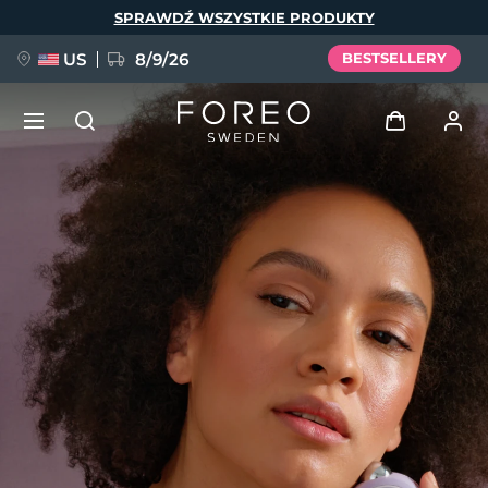
Przejdź
SPRAWDŹ WSZYSTKIE PRODUKTY
do
treści
US
8/9/26
BESTSELLERY
NOWOŚĆ
Zaloguj
Język
BREAKING NEWS
Profil użytkownika
English
Deutsch
Español
Moje urządzenia
FAQ™ Pure Beauty-Tech Elixir
Français
Italiano
Português
Moje zamówienia
Polski
Svenska
Русский
Türkçe
简体中文
繁體中文
Moje adresy
issa™ Teeth Whitening Set
Moje subskrypcje