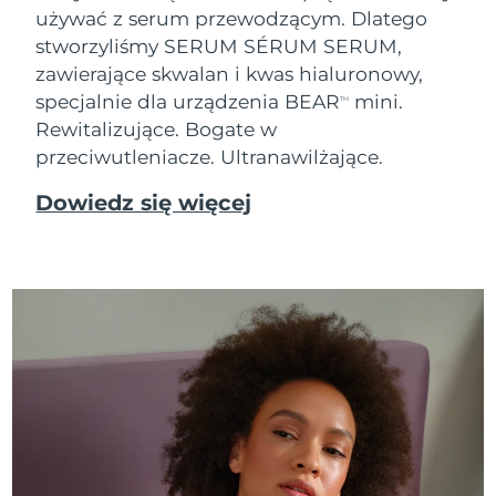
używać z serum przewodzącym. Dlatego
Oczekiwany czas dostawy
Tajlandia
stworzyliśmy SERUM SÉRUM SERUM,
8/12/26
zawierające skwalan i kwas hialuronowy,
Oczekiwany czas dostawy
specjalnie dla urządzenia BEAR
mini.
Turcja
TM
8/9/26
Rewitalizujące. Bogate w
przeciwutleniacze. Ultranawilżające.
Zjednoczone Emiraty
Oczekiwany czas dostawy
Arabskie
8/9/26
Dowiedz się więcej
Oczekiwany czas dostawy
Wielka Brytania
8/8/26
Oczekiwany czas dostawy
Stany Zjednoczone
8/9/26
Oczekiwany czas dostawy
Uzbekistan
8/13/26
Oczekiwany czas dostawy
Wietnam
8/14/26