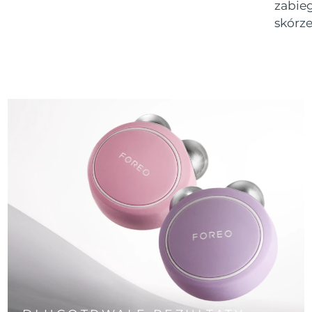
zabie
skórze