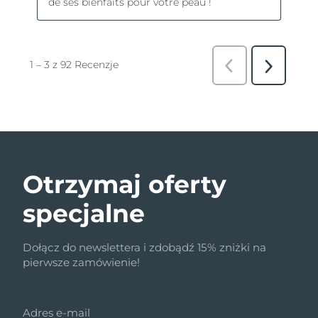
Otrzymaj oferty
specjalne
Dołącz do newslettera i zdobądź 15% zniżki na
pierwsze zamówienie!
Adres e-mail