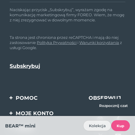
Naciskając przycisk „Subskrybuj”, wyrażam zgodę na
komunikację marketingową firmy FOREO. Wiem, że mogę
z niej zrezygnować w dowolnym momencie.
Ta strona jest chroniona przez reCAPTCHA i mają do niej
zastosowanie
Polityka Prywatności
i
Warunki korzystania
z
usługi Google.
POMOC
OBSERWUJ
NAS
Rozpocznij czat
Kontakt
MOJE KONTO
Zamówienia & Wysyłka
Rejestracja produktu
BEAR™ mini
Kolekcja
Kup
FIRMA
Gwarancja & Zwroty