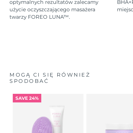
optymalnych rezultatów zalecamy
BHA+P
użycie oczyszczającego masażera
miejs
twarzy FOREO LUNA™.
MOGĄ CI SIĘ RÓWNIEŻ
SPODOBAĆ
SAVE 24%