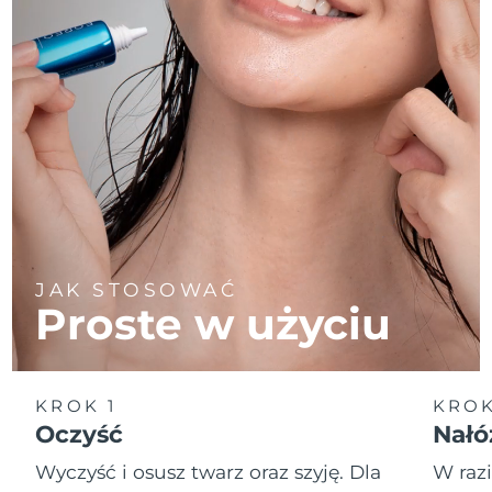
JAK STOSOWAĆ
Proste w użyciu
KROK 1
KROK
Oczyść
Nałó
Wyczyść i osusz twarz oraz szyję. Dla
W raz