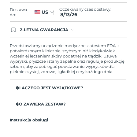
Oczekiwany czas dostawy
Liban
8/13/26
Oczekiwany czas dostawy:
Dostawa
US
8/13/26
do:
Oczekiwany czas dostawy
Litwa
8/12/26
2-LETNIA GWARANCJA
Dzisiejsze zamówienie uprawnia do korzystania z
Oczekiwany czas dostawy
pełnej gwarancji FOREO. Oznacza to, że w
Luksemburg
8/12/26
przypadku wystąpienia problemów w ciągu 2 lat
Przedstawiamy urządzenie medyczne z atestem FDA, z
od zakupu, FOREO bezpłatnie wymieni produkt.
potwierdzonym klinicznie, szybszym niż kiedykolwiek
wcześniej leczeniem skóry podatnej na trądzik. Usuwa
Oczekiwany czas dostawy
SRA Makau (Chiny)
wypryski, pryszcze i stany zapalne oraz reguluje produkcję
8/14/26
sebum, aby zapobiegać powstawaniu wyprysków dla
pięknie czystej, zdrowej i gładkiej cery każdego dnia.
Oczekiwany czas dostawy
Malezja
8/15/26
DLACZEGO JEST WYJĄTKOWE?
Oczekiwany czas dostawy
Malta
3 z 4 użytkowników zgłasza widoczne wyniki już po 1.
8/12/26
użyciu.
CO ZAWIERA ZESTAW?
100% użytkowników zgłasza czystszą skórę.
Oczekiwany czas dostawy
ESPADA™ 2
Meksyk
8/16/26
4 z 5 użytkowników zgłasza mniej wyprysków.
Instrukcja obsługi
Kabel ładujący USB
Zabieg na każdy punkt trwa jedyne 30 sekund.
Przewodnik „Szybki start”
Oczekiwany czas dostawy
Monako
Antybakteryjny silikon powstrzymuje roznoszenie
8/13/26