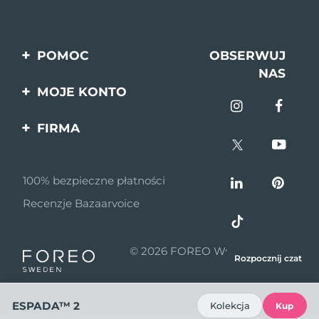
POMOC
OBSERWUJ
NAS
Kontakt
MOJE KONTO
Zamówienia & Wysyłka
Rejestracja produktu
FIRMA
Gwarancja & Zwroty
Pomoc
O nas
Pytania i odpowiedzi
100% bezpieczne płatności
Program partnerski
Informacje o baterii
Recenzje Bazaarvoice
Wiadomości
partnerskie
© 2026 FOREO Wszelkie prawa
MYSA
Rozpocznij czat
zastrzeżone
Dystrybutorzy
ESPADA™ 2
Kolekcja
Kup
Zasady korzystania