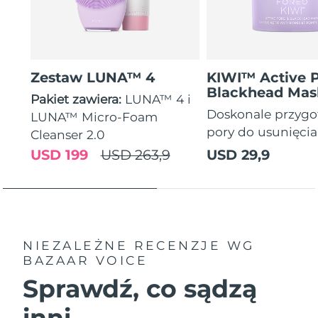
Zestaw LUNA™ 4
KIWI™ Active 
Blackhead Mas
Pakiet zawiera:
LUNA™ 4 i
Doskonale przyg
LUNA™ Micro-Foam
pory do usunięci
Cleanser 2.0
USD 199
USD 263,9
USD 29,9
NIEZALEŻNE RECENZJE
WG
BAZAAR VOICE
Sprawdź, co sądzą
inni...