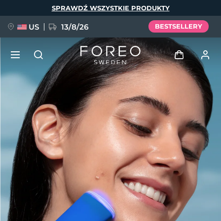
Przejdź
SPRAWDŹ WSZYSTKIE PRODUKTY
do
treści
US
13/8/26
BESTSELLERY
NOWOŚĆ
Zaloguj
Język
BREAKING NEWS
Profil użytkownika
English
Deutsch
Español
Moje urządzenia
FAQ™ Pure Beauty-Tech Elixir
Français
Italiano
Português
Moje zamówienia
Polski
Svenska
Русский
Türkçe
简体中文
繁體中文
Moje adresy
issa™ Teeth Whitening Set
Moje subskrypcje