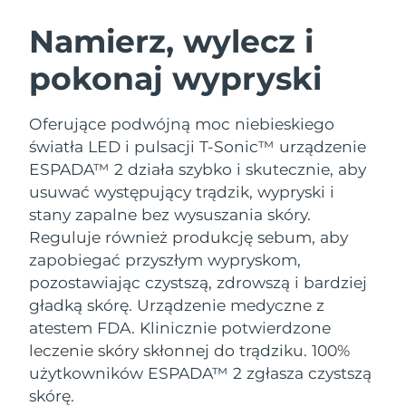
SZWEDZKI RUTYNA PIELĘGNACJI
URODY
Namierz, wylecz i
pokonaj wypryski
Oczekiwany czas dostawy
Australia
8/15/26
Oczekiwany czas dostawy
Oferujące podwójną moc niebieskiego
Oczyszczanie twarzy
Lifting twarzy
Austria
8/12/26
światła LED i pulsacji T-Sonic™ urządzenie
LUNA™ 4 zestaw
BEAR™ 2 zestaw
ESPADA™ 2 działa szybko i skutecznie, aby
Oczekiwany czas dostawy
Bahrajn
Anti-aging massage
Microcurrent toning
usuwać występujący trądzik, wypryski i
8/13/26
stany zapalne bez wysuszania skóry.
Pielęgnacja jamy
Oczekiwany czas dostawy
Nawilżenie
ustnej
Reguluje również produkcję sebum, aby
Belgia
8/12/26
LUNA™ 4 Plus
BEAR™ 2 go
zapobiegać przyszłym wypryskom,
UFO™ 3 zestaw
issa™ 4
Massage, LED heating
Microcurrent toning on-the-go
pozostawiając czystszą, zdrowszą i bardziej
Oczekiwany czas dostawy
FAQ™ ZABIEG ANTI-AGING
Bermudy
Deep facial hydration
Hybrid silicone sonic toothbrush
8/18/26
gładką skórę.
Urządzenie medyczne z
atestem FDA. Klinicznie potwierdzone
NEW
Bośnia i
LUNA™ 4 Men
BEAR™ 2 eyes & lips
Oczekiwany czas dostawy
leczenie skóry skłonnej do trądziku. 100%
UFO™ 3 LED
Hercegowina
8/15/26
issa™ 4 plus
For men, anti-aging massage
Microcurrent line smoothing device
użytkowników ESPADA™ 2 zgłasza czystszą
Near-infrared and red light therapy
Smart hybrid silicone sonic toothbrush
skórę.
device
Anti-aging
Zabiegi LED
Oczekiwany czas dostawy