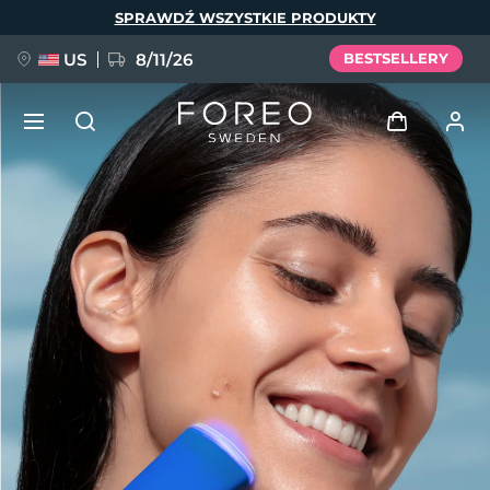
Przejdź
SPRAWDŹ WSZYSTKIE PRODUKTY
do
treści
US
8/11/26
BESTSELLERY
NOWOŚĆ
Zaloguj
Język
BREAKING NEWS
Profil użytkownika
English
Deutsch
Español
Moje urządzenia
FAQ™ Pure Beauty-Tech Elixir
Français
Italiano
Português
Moje zamówienia
Polski
Svenska
Русский
Türkçe
简体中文
繁體中文
Moje adresy
issa™ Teeth Whitening Set
Moje subskrypcje