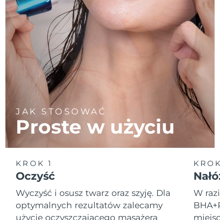
JAK STOSOWAĆ
Proste w użyciu
KROK 1
KROK
Oczyść
Nałó
Wyczyść i osusz twarz oraz szyję. Dla
W raz
optymalnych rezultatów zalecamy
BHA+P
użycie oczyszczającego masażera
miejs