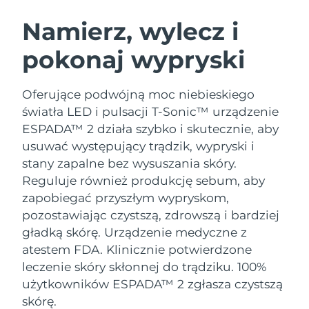
SZWEDZKI RUTYNA PIELĘGNACJI
URODY
Namierz, wylecz i
pokonaj wypryski
Oczekiwany czas dostawy
Australia
13/8/26
Oczekiwany czas dostawy
Oferujące podwójną moc niebieskiego
Oczyszczanie twarzy
Lifting twarzy
Austria
10/8/26
światła LED i pulsacji T-Sonic™ urządzenie
LUNA™ 4 zestaw
BEAR™ 2 zestaw
ESPADA™ 2 działa szybko i skutecznie, aby
Oczekiwany czas dostawy
Bahrajn
Anti-aging massage
Microcurrent toning
usuwać występujący trądzik, wypryski i
11/8/26
stany zapalne bez wysuszania skóry.
Pielęgnacja jamy
Oczekiwany czas dostawy
Nawilżenie
ustnej
Reguluje również produkcję sebum, aby
Belgia
10/8/26
LUNA™ 4 Plus
BEAR™ 2 go
zapobiegać przyszłym wypryskom,
UFO™ 3 zestaw
issa™ 4
Massage, LED heating
Microcurrent toning on-the-go
pozostawiając czystszą, zdrowszą i bardziej
Oczekiwany czas dostawy
FAQ™ ZABIEG ANTI-AGING
Bermudy
Deep facial hydration
Hybrid silicone sonic toothbrush
16/8/26
gładką skórę.
Urządzenie medyczne z
atestem FDA. Klinicznie potwierdzone
NEW
Bośnia i
LUNA™ 4 Men
BEAR™ 2 eyes & lips
Oczekiwany czas dostawy
leczenie skóry skłonnej do trądziku. 100%
UFO™ 3 LED
Hercegowina
13/8/26
issa™ 4 plus
For men, anti-aging massage
Microcurrent line smoothing device
użytkowników ESPADA™ 2 zgłasza czystszą
Near-infrared and red light therapy
Smart hybrid silicone sonic toothbrush
skórę.
device
Anti-aging
Zabiegi LED
Oczekiwany czas dostawy