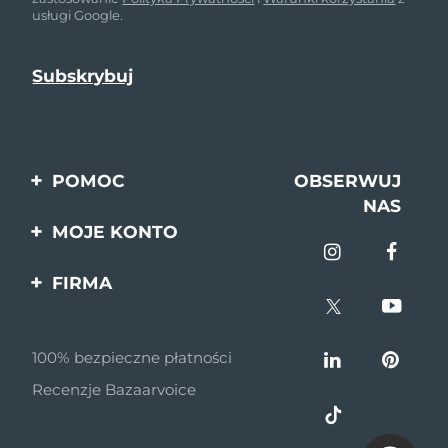
usługi Google.
POMOC
OBSERWUJ
NAS
Kontakt
MOJE KONTO
Zamówienia & Wysyłka
Rejestracja produktu
FIRMA
Gwarancja & Zwroty
Pomoc
O nas
Pytania i odpowiedzi
100% bezpieczne płatności
Program partnerski
Informacje o baterii
Recenzje Bazaarvoice
Wiadomości
partnerskie