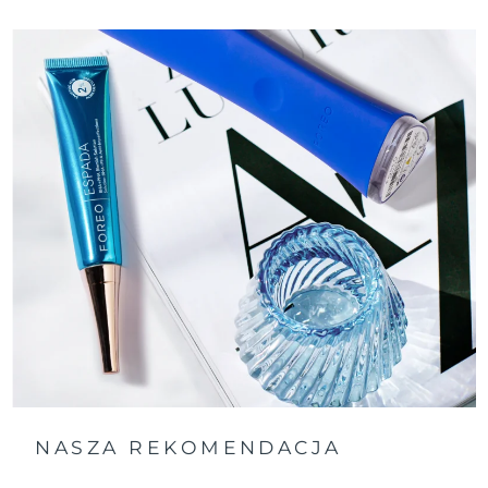
Oczekiwany czas dostawy
Tajlandia
14/8/26
Oczekiwany czas dostawy
Turcja
11/8/26
Zjednoczone Emiraty
Oczekiwany czas dostawy
Arabskie
11/8/26
Oczekiwany czas dostawy
Wielka Brytania
10/8/26
Oczekiwany czas dostawy
Stany Zjednoczone
11/8/26
Oczekiwany czas dostawy
Uzbekistan
15/8/26
Oczekiwany czas dostawy
Wietnam
NASZA REKOMENDACJA
16/8/26