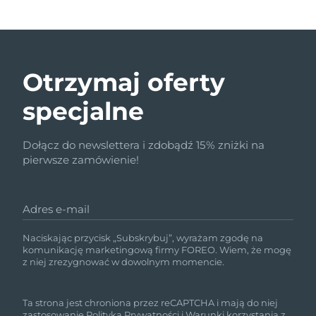
Otrzymaj oferty
specjalne
Dołącz do newslettera i zdobądź 15% zniżki na
pierwsze zamówienie!
Adres e-mail
Naciskając przycisk „Subskrybuj”, wyrażam zgodę na
komunikację marketingową firmy FOREO. Wiem, że mogę
z niej zrezygnować w dowolnym momencie.
Ta strona jest chroniona przez reCAPTCHA i mają do niej
zastosowanie
Polityka Prywatności
i
Warunki korzystania
z