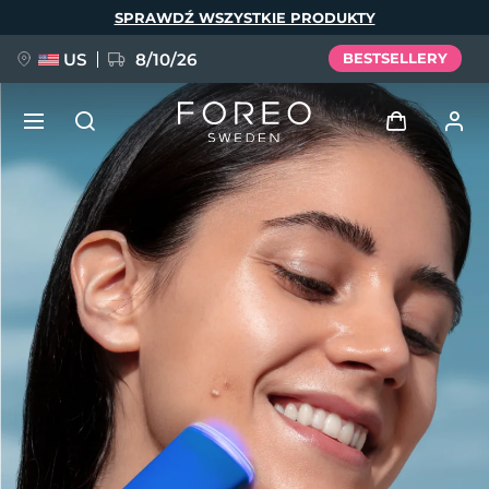
Przejdź
SPRAWDŹ WSZYSTKIE PRODUKTY
do
treści
US
8/10/26
BESTSELLERY
NOWOŚĆ
Zaloguj
Język
BREAKING NEWS
Profil użytkownika
English
Deutsch
Español
Moje urządzenia
FAQ™ Pure Beauty-Tech Elixir
Français
Italiano
Português
Moje zamówienia
Polski
Svenska
Русский
Türkçe
简体中文
繁體中文
Moje adresy
issa™ Teeth Whitening Set
Moje subskrypcje