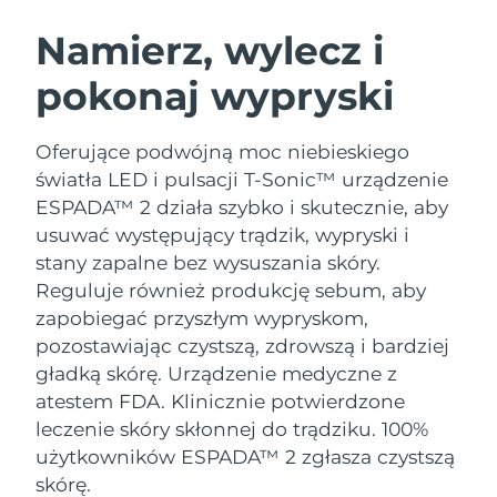
SZWEDZKI RUTYNA PIELĘGNACJI
URODY
Namierz, wylecz i
pokonaj wypryski
Oczekiwany czas dostawy
Australia
8/12/26
Oczekiwany czas dostawy
Oferujące podwójną moc niebieskiego
Oczyszczanie twarzy
Lifting twarzy
Austria
8/9/26
światła LED i pulsacji T-Sonic™ urządzenie
LUNA™ 4 zestaw
BEAR™ 2 zestaw
ESPADA™ 2 działa szybko i skutecznie, aby
Oczekiwany czas dostawy
Bahrajn
Anti-aging massage
Microcurrent toning
usuwać występujący trądzik, wypryski i
8/10/26
stany zapalne bez wysuszania skóry.
Pielęgnacja jamy
Oczekiwany czas dostawy
Nawilżenie
ustnej
Reguluje również produkcję sebum, aby
Belgia
8/9/26
LUNA™ 4 Plus
BEAR™ 2 go
zapobiegać przyszłym wypryskom,
UFO™ 3 zestaw
issa™ 4
Massage, LED heating
Microcurrent toning on-the-go
pozostawiając czystszą, zdrowszą i bardziej
Oczekiwany czas dostawy
FAQ™ ZABIEG ANTI-AGING
Bermudy
Deep facial hydration
Hybrid silicone sonic toothbrush
8/15/26
gładką skórę.
Urządzenie medyczne z
atestem FDA. Klinicznie potwierdzone
NEW
Bośnia i
LUNA™ 4 Men
BEAR™ 2 eyes & lips
Oczekiwany czas dostawy
leczenie skóry skłonnej do trądziku. 100%
UFO™ 3 LED
Hercegowina
8/12/26
issa™ 4 plus
For men, anti-aging massage
Microcurrent line smoothing device
użytkowników ESPADA™ 2 zgłasza czystszą
Near-infrared and red light therapy
Smart hybrid silicone sonic toothbrush
skórę.
device
Anti-aging
Zabiegi LED
Oczekiwany czas dostawy