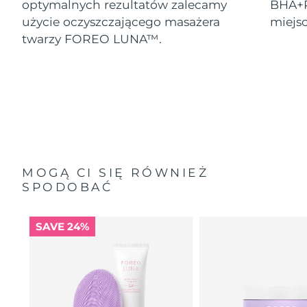
optymalnych rezultatów zalecamy
BHA+P
użycie oczyszczającego masażera
miejs
twarzy FOREO LUNA™.
MOGĄ CI SIĘ RÓWNIEŻ
SPODOBAĆ
SAVE 24%