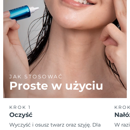
JAK STOSOWAĆ
Proste w użyciu
KROK 1
KROK
Oczyść
Nałó
Wyczyść i osusz twarz oraz szyję. Dla
W raz