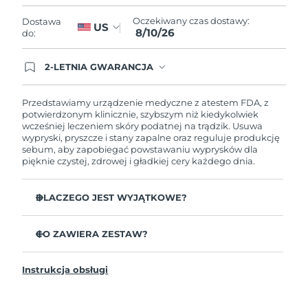
Oczekiwany czas dostawy
Liban
8/10/26
Oczekiwany czas dostawy:
Dostawa
US
8/10/26
do:
Oczekiwany czas dostawy
Litwa
8/9/26
2-LETNIA GWARANCJA
Dzisiejsze zamówienie uprawnia do korzystania z
Oczekiwany czas dostawy
pełnej gwarancji FOREO. Oznacza to, że w
Luksemburg
8/9/26
przypadku wystąpienia problemów w ciągu 2 lat
Przedstawiamy urządzenie medyczne z atestem FDA, z
od zakupu, FOREO bezpłatnie wymieni produkt.
potwierdzonym klinicznie, szybszym niż kiedykolwiek
wcześniej leczeniem skóry podatnej na trądzik. Usuwa
Oczekiwany czas dostawy
SRA Makau (Chiny)
wypryski, pryszcze i stany zapalne oraz reguluje produkcję
8/11/26
sebum, aby zapobiegać powstawaniu wyprysków dla
pięknie czystej, zdrowej i gładkiej cery każdego dnia.
Oczekiwany czas dostawy
Malezja
8/12/26
DLACZEGO JEST WYJĄTKOWE?
Oczekiwany czas dostawy
Malta
3 z 4 użytkowników zgłasza widoczne wyniki już po 1.
8/9/26
użyciu.
CO ZAWIERA ZESTAW?
100% użytkowników zgłasza czystszą skórę.
Oczekiwany czas dostawy
ESPADA™ 2
Meksyk
8/13/26
4 z 5 użytkowników zgłasza mniej wyprysków.
Instrukcja obsługi
Kabel ładujący USB
Zabieg na każdy punkt trwa jedyne 30 sekund.
Przewodnik „Szybki start”
Oczekiwany czas dostawy
Monako
Antybakteryjny silikon powstrzymuje roznoszenie
8/10/26