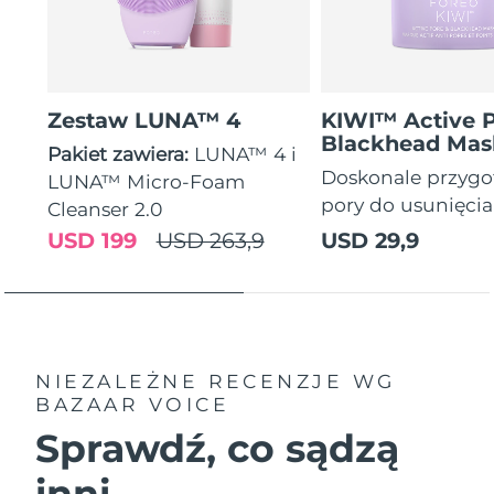
Zestaw LUNA™ 4
KIWI™ Active 
Blackhead Mas
Pakiet zawiera:
LUNA™ 4 i
Doskonale przyg
LUNA™ Micro-Foam
pory do usunięci
Cleanser 2.0
USD 199
USD 263,9
USD 29,9
NIEZALEŻNE RECENZJE
WG
BAZAAR VOICE
Sprawdź, co sądzą
inni...