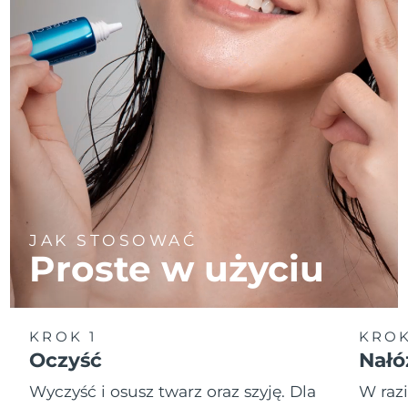
JAK STOSOWAĆ
Proste w użyciu
KROK 1
KROK
Oczyść
Nałó
Wyczyść i osusz twarz oraz szyję. Dla
W raz