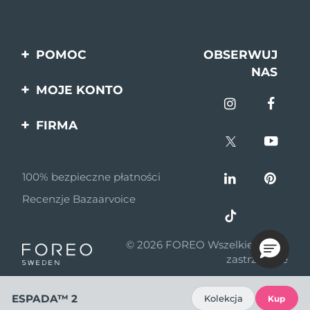
POMOC
OBSERWUJ
NAS
Kontakt
MOJE KONTO
Zamówienia & Wysyłka
Rejestracja produktu
FIRMA
Gwarancja & Zwroty
Pomoc
O nas
Pytania i odpowiedzi
100% bezpieczne płatności
Program partnerski
Informacje o baterii
Recenzje Bazaarvoice
Wiadomości
partnerskie
© 2026 FOREO Wszelkie prawa
MYSA
zastrzeżone
Dystrybutorzy
ESPADA™ 2
Kolekcja
Kup
Zasady korzystania