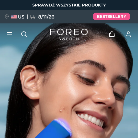
Przejdź
SPRAWDŹ WSZYSTKIE PRODUKTY
do
treści
US
8/11/26
BESTSELLERY
NOWOŚĆ
Zaloguj
Język
BREAKING NEWS
Profil użytkownika
English
Deutsch
Español
Moje urządzenia
FAQ™ Pure Beauty-Tech Elixir
Français
Italiano
Português
Moje zamówienia
Polski
Svenska
Русский
Türkçe
简体中文
繁體中文
Moje adresy
issa™ Teeth Whitening Set
Moje subskrypcje