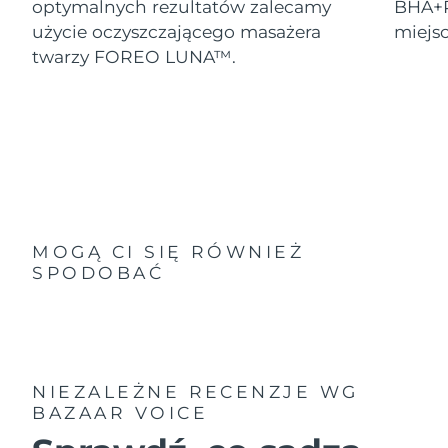
optymalnych rezultatów zalecamy
BHA+P
użycie oczyszczającego masażera
miejs
twarzy FOREO LUNA™.
MOGĄ CI SIĘ RÓWNIEŻ
SPODOBAĆ
NIEZALEŻNE RECENZJE
WG
BAZAAR VOICE