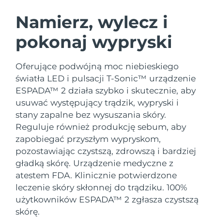
SZWEDZKI RUTYNA PIELĘGNACJI
URODY
Namierz, wylecz i
pokonaj wypryski
Oczekiwany czas dostawy
Australia
8/13/26
Oczekiwany czas dostawy
Oferujące podwójną moc niebieskiego
Oczyszczanie twarzy
Lifting twarzy
Austria
8/10/26
światła LED i pulsacji T-Sonic™ urządzenie
LUNA™ 4 zestaw
BEAR™ 2 zestaw
ESPADA™ 2 działa szybko i skutecznie, aby
Oczekiwany czas dostawy
Bahrajn
Anti-aging massage
Microcurrent toning
usuwać występujący trądzik, wypryski i
8/11/26
stany zapalne bez wysuszania skóry.
Pielęgnacja jamy
Oczekiwany czas dostawy
Nawilżenie
ustnej
Reguluje również produkcję sebum, aby
Belgia
8/10/26
LUNA™ 4 Plus
BEAR™ 2 go
zapobiegać przyszłym wypryskom,
UFO™ 3 zestaw
issa™ 4
Massage, LED heating
Microcurrent toning on-the-go
pozostawiając czystszą, zdrowszą i bardziej
Oczekiwany czas dostawy
FAQ™ ZABIEG ANTI-AGING
Bermudy
Deep facial hydration
Hybrid silicone sonic toothbrush
8/16/26
gładką skórę.
Urządzenie medyczne z
atestem FDA. Klinicznie potwierdzone
NEW
Bośnia i
LUNA™ 4 Men
BEAR™ 2 eyes & lips
Oczekiwany czas dostawy
leczenie skóry skłonnej do trądziku. 100%
UFO™ 3 LED
Hercegowina
8/13/26
issa™ 4 plus
For men, anti-aging massage
Microcurrent line smoothing device
użytkowników ESPADA™ 2 zgłasza czystszą
Near-infrared and red light therapy
Smart hybrid silicone sonic toothbrush
skórę.
device
Anti-aging
Zabiegi LED
Oczekiwany czas dostawy