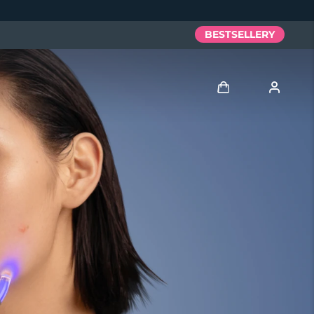
BESTSELLERY
Zaloguj
Profil użytkownika
Moje urządzenia
Moje zamówienia
Moje adresy
Moje subskrypcje