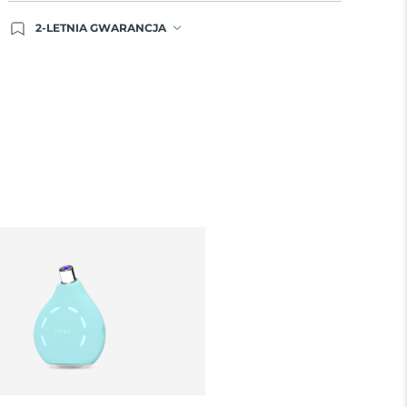
2-LETNIA GWARANCJA
Dzisiejsze zamówienie uprawnia do korzystania z
pełnej gwarancji FOREO. Oznacza to, że w
przypadku wystąpienia problemów w ciągu 2 lat
od zakupu, FOREO bezpłatnie wymieni produkt.