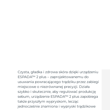
Urządzenia ESPADA™
Urządzenia do pielęgnacji oczu
LUNA™ Dual-Peptide Scalp
Pielęgnacja skóry KIWI™
All acne treatment devices
All revitalizing eye massagers
Serum
issa™ Teeth Whitening Gel
Advanced pore care essentials
For healthy hair
18% PAP
Kosmetyki
Mężczyźni
Kupuj
Czysta, gładka i zdrowa skóra dzięki urządzeniu
FOREO APP
ESPADA™ 2 plus – zaprojektowanemu do
usuwania powracającego trądziku przez zabiegi
O NAS
miejscowe o niezrównanej precyzji. Działa
szybko i skutecznie, aby regulować produkcję
sebum, urządzenie ESPADA™ 2 plus zapobiega
także przyszłym wypryskom, lecząc
jednocześnie znamiona i wypryski trądzikowe