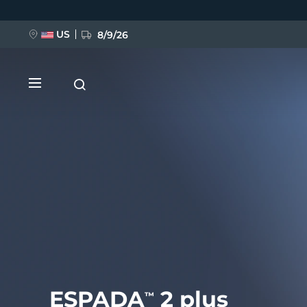
Przejdź
do
treści
US
8/9/26
NOWOŚĆ
BREAKING NEWS
FAQ™ Pure Beauty-Tech Elixir
ESPADA
2 plus
™