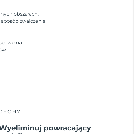
tnych obszarach.
y sposób zwalczenia
jscowo na
ów.
CECHY
Wyeliminuj powracający