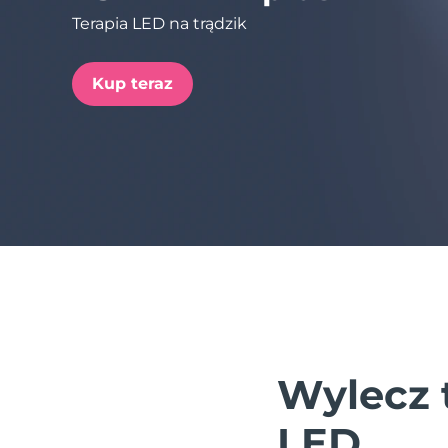
Terapia LED na trądzik
issa™ Teeth Whitening Set
Kup teraz
FAQ™ Dual LED Panel
POPULARNY
Specjalne oferty
Bestsellery
Wylecz 
LED