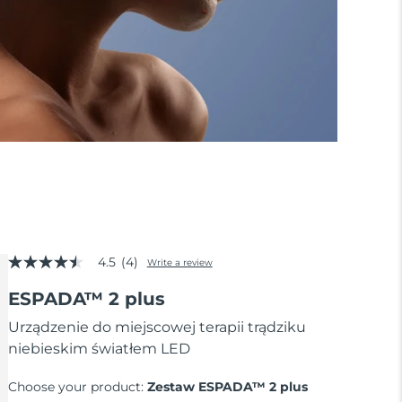
4.5
(4)
Write a review
4.5
out
ESPADA™ 2 plus
of
5
stars,
Urządzenie do miejscowej terapii trądziku
average
niebieskim światłem LED
rating
value.
Read
Choose your product:
Zestaw ESPADA™ 2 plus
4