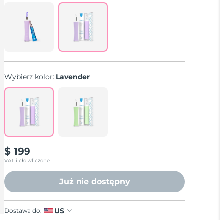
Reviews.
Same
page
link.
Wybierz kolor:
Lavender
$ 199
VAT i cło wliczone
Już nie dostępny
US
Dostawa do: