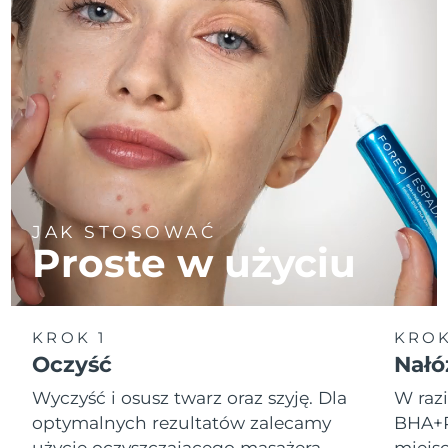
JAK STOSOWAĆ
Proste w użyciu
KROK 1
KROK
Oczyść
Nałó
Wyczyść i osusz twarz oraz szyję. Dla
W raz
optymalnych rezultatów zalecamy
BHA+P
użycie oczyszczającego masażera
miejs