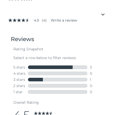
4.5
(4)
Write a review
4.5
out
of
5
stars,
average
rating
value.
Read
4
Reviews.
Same
page
link.