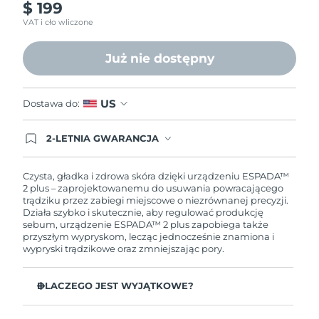
$ 199
Oczekiwany czas dostawy
Liban
8/9/26
VAT i cło wliczone
Oczekiwany czas dostawy
Litwa
Już nie dostępny
8/8/26
Oczekiwany czas dostawy
Luksemburg
US
Dostawa do:
8/8/26
Oczekiwany czas dostawy
2-LETNIA GWARANCJA
SRA Makau (Chiny)
8/10/26
Dzisiejsze zamówienie uprawnia do korzystania z
pełnej gwarancji FOREO. Oznacza to, że w
przypadku wystąpienia problemów w ciągu 2 lat
Czysta, gładka i zdrowa skóra dzięki urządzeniu ESPADA™
Oczekiwany czas dostawy
Malezja
od zakupu, FOREO bezpłatnie wymieni produkt.
2 plus – zaprojektowanemu do usuwania powracającego
8/11/26
trądziku przez zabiegi miejscowe o niezrównanej precyzji.
Działa szybko i skutecznie, aby regulować produkcję
Oczekiwany czas dostawy
sebum, urządzenie ESPADA™ 2 plus zapobiega także
Malta
8/8/26
przyszłym wypryskom, lecząc jednocześnie znamiona i
wypryski trądzikowe oraz zmniejszając pory.
Oczekiwany czas dostawy
Meksyk
8/12/26
DLACZEGO JEST WYJĄTKOWE?
Oczekiwany czas dostawy
Monako
Potężniejsze od innych urządzeń z niebieskim światłem
8/9/26