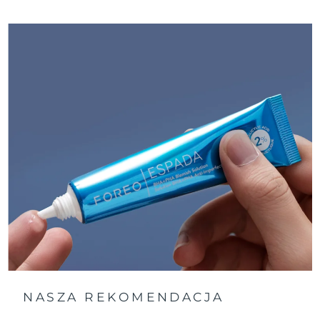
Oczekiwany czas dostawy
Tajlandia
8/12/26
Oczekiwany czas dostawy
Turcja
8/9/26
Zjednoczone Emiraty
Oczekiwany czas dostawy
Arabskie
8/9/26
Oczekiwany czas dostawy
Wielka Brytania
8/8/26
Oczekiwany czas dostawy
Stany Zjednoczone
8/9/26
Oczekiwany czas dostawy
Uzbekistan
8/13/26
Oczekiwany czas dostawy
Wietnam
8/14/26
NASZA REKOMENDACJA