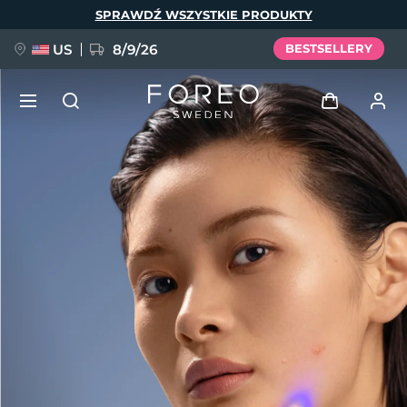
Przejdź
SPRAWDŹ WSZYSTKIE PRODUKTY
do
treści
US
8/9/26
BESTSELLERY
NOWOŚĆ
Zaloguj
Język
BREAKING NEWS
Profil użytkownika
English
Deutsch
Español
Moje urządzenia
FAQ™ Pure Beauty-Tech Elixir
Français
Italiano
Português
Moje zamówienia
Polski
Svenska
Русский
Türkçe
简体中文
繁體中文
Moje adresy
issa™ Teeth Whitening Set
Moje subskrypcje