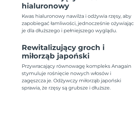
Urządzenia ESPADA™
Urządzenia do pielęgnacji oczu
LUNA™ Dual-Peptide Scalp
hialuronowy
Pielęgnacja skóry KIWI™
All acne treatment devices
All revitalizing eye massagers
Serum
issa™ Teeth Whitening Gel
Advanced pore care essentials
Kwas hialuronowy nawilża i odżywia rzęsy, aby
For healthy hair
18% PAP
zapobiegać łamliwości, jednocześnie ożywiając
Kosmetyki
Mężczyźni
je dla dłuższego i pełniejszego wyglądu.
Rewitalizujący groch i
miłorząb japoński
Kupuj
Przywracający równowagę kompleks Anagain
stymuluje rośnięcie nowych włosów i
zagęszcza je. Odżywczy miłorząb japoński
sprawia, że rzęsy są grubsze i dłuższe.
FOREO APP
O NAS