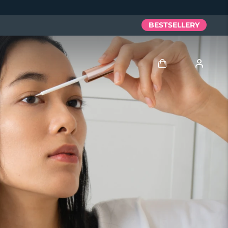
BESTSELLERY
Zaloguj
Profil użytkownika
Moje urządzenia
Moje zamówienia
Moje adresy
Moje subskrypcje