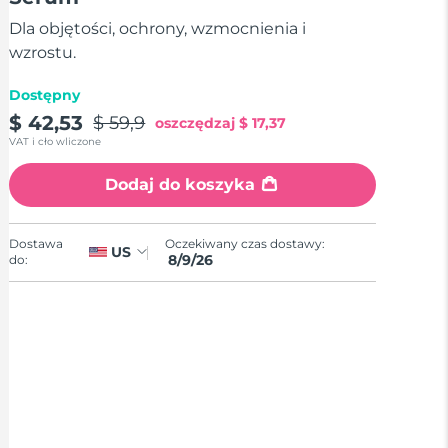
stars,
average
Dla objętości, ochrony, wzmocnienia i
rating
value.
wzrostu.
Read
3
Dostępny
Reviews.
Same
$ 42,53
$ 59,9
oszczędzaj
$ 17,37
page
VAT i cło wliczone
link.
Dodaj do koszyka
Oczekiwany czas dostawy:
Dostawa
US
8/9/26
do: