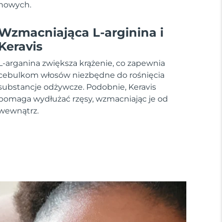
nowych.
Wzmacniająca L-arginina i
Keravis
L-arganina zwiększa krążenie, co zapewnia
cebulkom włosów niezbędne do rośnięcia
substancje odżywcze. Podobnie, Keravis
pomaga wydłużać rzęsy, wzmacniając je od
wewnątrz.