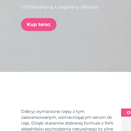
z fitokeratyną, L-argininą i Keravis
issa™ Teeth Whitening Set
Kup teraz
FAQ™ Dual LED Panel
POPULARNY
Specjalne oferty
Bestsellery
Odkryj wymarzone rzęsy z tym
O
zaawansowanym, wzmacniającym serum do
rzęs. Dzięki starannie dobranej formule z 94%
składników pochodzenia naturalnego to silne