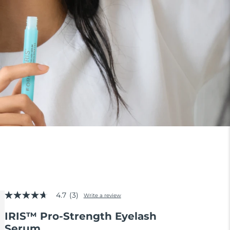
4.7
(3)
Write a review
4.7
out
IRIS™ Pro-Strength Eyelash
of
5
Serum