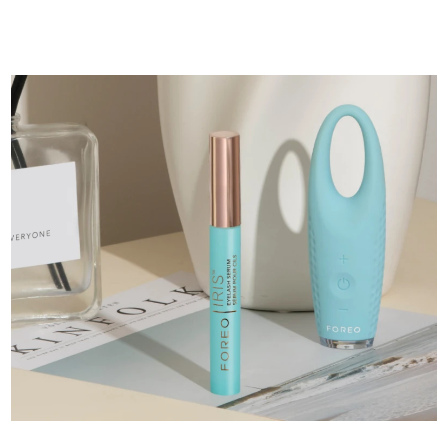
8/8/26
Oczekiwany czas dostawy
Słowenia
8/8/26
Republika
Oczekiwany czas dostawy
Południowej Afryki
8/16/26
Oczekiwany czas dostawy
Korea Południowa
8/10/26
Oczekiwany czas dostawy
Hiszpania
8/8/26
Oczekiwany czas dostawy
Szwecja
8/8/26
Oczekiwany czas dostawy
Szwajcaria
8/8/26
Oczekiwany czas dostawy
Tajwan
8/13/26