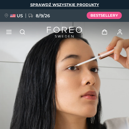
Przejdź
SPRAWDŹ WSZYSTKIE PRODUKTY
do
treści
US
8/9/26
BESTSELLERY
NOWOŚĆ
Zaloguj
Język
BREAKING NEWS
Profil użytkownika
English
Deutsch
Español
Moje urządzenia
FAQ™ Pure Beauty-Tech Elixir
Français
Italiano
Português
Moje zamówienia
Polski
Svenska
Русский
Türkçe
简体中文
繁體中文
Moje adresy
issa™ Teeth Whitening Set
Moje subskrypcje