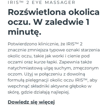
IRIS™ 2 EYE MASSAGER
Oczekiwany czas dostawy
Tajlandia
Rozświetlona okolica
8/12/26
oczu. W zaledwie 1
Oczekiwany czas dostawy
Turcja
8/9/26
minutę.
Zjednoczone Emiraty
Oczekiwany czas dostawy
Arabskie
8/9/26
Potwierdzono klinicznie, że IRIS™ 2
znacznie zmniejsza typowe oznaki starzenia
Oczekiwany czas dostawy
Wielka Brytania
8/8/26
okolic oczu, takie jak worki i cienie pod
oczami oraz kurze łapki. Zapewnia także
Oczekiwany czas dostawy
Stany Zjednoczone
natychmiastową ulgę suchym, zmęczonym
8/9/26
oczom. Użyj w połączeniu z dowolną
formułą pielęgnacji okolic oczu IRIS™, aby
Oczekiwany czas dostawy
Uzbekistan
8/13/26
wepchnąć składniki aktywne głęboko w
skórę, gdzie działają najlepiej.
Oczekiwany czas dostawy
Wietnam
8/14/26
Dowiedz się więcej