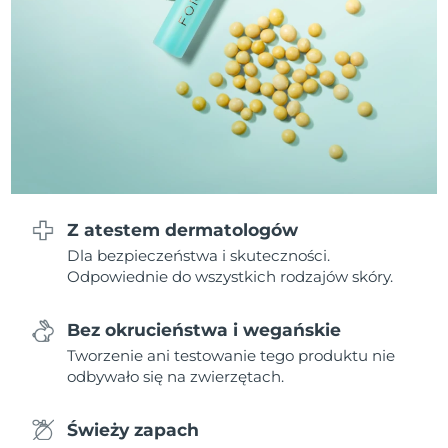
Oczekiwany czas dostawy
Liban
8/9/26
Oczekiwany czas dostawy
Litwa
8/8/26
Oczekiwany czas dostawy
Luksemburg
8/8/26
Oczekiwany czas dostawy
SRA Makau (Chiny)
8/10/26
Z atestem dermatologów
Oczekiwany czas dostawy
Dla bezpieczeństwa i skuteczności.
Malezja
8/11/26
Odpowiednie do wszystkich rodzajów skóry.
Oczekiwany czas dostawy
Malta
8/8/26
Bez okrucieństwa i wegańskie
Tworzenie ani testowanie tego produktu nie
Oczekiwany czas dostawy
odbywało się na zwierzętach.
Meksyk
8/12/26
Świeży zapach
Oczekiwany czas dostawy
Monako
8/9/26