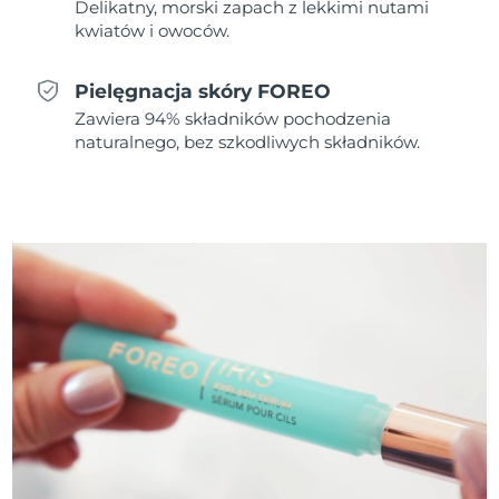
Delikatny, morski zapach z lekkimi nutami
kwiatów i owoców.
Oczekiwany czas dostawy
Holandia
8/8/26
Pielęgnacja skóry FOREO
Oczekiwany czas dostawy
Zawiera 94% składników pochodzenia
Nowa Zelandia
8/8/26
naturalnego, bez szkodliwych składników.
Oczekiwany czas dostawy
Norwegia
8/8/26
Oczekiwany czas dostawy
Oman
8/11/26
Oczekiwany czas dostawy
Filipiny
8/11/26
Oczekiwany czas dostawy
Polska
8/9/26
Oczekiwany czas dostawy
Portugalia
8/8/26