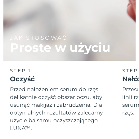
Oczekiwany czas dostawy
Portoryko
8/10/26
Oczekiwany czas dostawy
Katar
8/9/26
JAK STOSOWAĆ
Oczekiwany czas dostawy
Proste w użyciu
Reunion
8/13/26
Oczekiwany czas dostawy
Rumunia
8/8/26
STEP 1
STEP
Oczyść
Nałó
Oczekiwany czas dostawy
Rosja
8/16/26
Przed nałożeniem serum do rzęs
Przesu
delikatnie oczyść obszar oczu, aby
linii 
Oczekiwany czas dostawy
Arabia Saudyjska
8/9/26
usunąć makijaż i zabrudzenia. Dla
serum 
optymalnych rezultatów zalecamy
rzęs.
Oczekiwany czas dostawy
Singapur
użycie balsamu oczyszczającego
8/10/26
LUNA™.
Oczekiwany czas dostawy
Słowacja