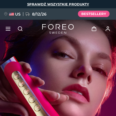
Przejdź
SPRAWDŹ WSZYSTKIE PRODUKTY
do
treści
US
8/12/26
BESTSELLERY
NOWOŚĆ
Zaloguj
Język
BREAKING NEWS
Profil użytkownika
English
Deutsch
Español
Moje urządzenia
FAQ™ Pure Beauty-Tech Elixir
Français
Italiano
Português
Moje zamówienia
Polski
Svenska
Русский
Türkçe
简体中文
繁體中文
Moje adresy
issa™ Teeth Whitening Set
Moje subskrypcje