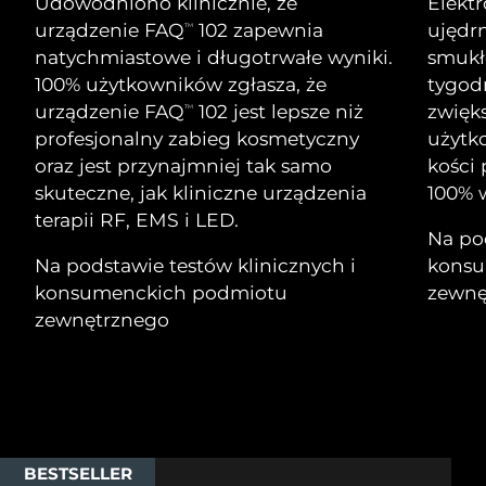
Udowodniono klinicznie, że
Elekt
Serum
Gibraltar
All revitalizing eye massagers
issa™ Teeth Whitening Gel
8/15/26
Advanced pore care essentials
urządzenie FAQ
102 zapewnia
ujędrn
TM
For healthy hair
18% PAP
natychmiastowe i długotrwałe wyniki.
smukłe
Kosmetyki
Mężczyźni
Oczekiwany czas dostawy
Grecja
8/11/26
100% użytkowników zgłasza, że
tygod
urządzenie FAQ
102 jest lepsze niż
zwięks
TM
SRA Hongkong
Oczekiwany czas dostawy
profesjonalny zabieg kosmetyczny
użytk
(Chiny)
8/12/26
oraz jest przynajmniej tak samo
kości
Kupuj
skuteczne, jak kliniczne urządzenia
100% w
Oczekiwany czas dostawy
Węgry
terapii RF, EMS i LED.
8/11/26
Na pod
Na podstawie testów klinicznych i
konsu
Oczekiwany czas dostawy
Islandia
FOREO APP
8/12/26
konsumenckich podmiotu
zewnę
zewnętrznego
O NAS
Oczekiwany czas dostawy
Indonezja
8/9/26
Oczekiwany czas dostawy
Irlandia
8/11/26
Oczekiwany czas dostawy
Wyspa Man
BESTSELLER
8/13/26