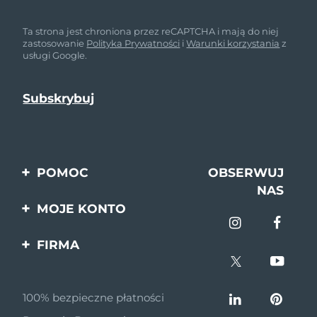
Ta strona jest chroniona przez reCAPTCHA i mają do niej
zastosowanie
Polityka Prywatności
i
Warunki korzystania
z
usługi Google.
POMOC
OBSERWUJ
NAS
Kontakt
MOJE KONTO
Zamówienia & Wysyłka
Rejestracja produktu
FIRMA
Gwarancja & Zwroty
Pomoc
O nas
Pytania i odpowiedzi
100% bezpieczne płatności
Program partnerski
Informacje o baterii