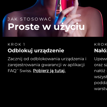
JAK STOSOWAĆ
Proste w użyciu
KROK 1
KROK
Odblokuj urządzenie
Nałó
Zacznij od odblokowania urządzenia i
Upewni
zarejestrowania gwarancji w aplikacji
oraz s
FAQ
Swiss.
Pobierz ją tutaj.
nałóż
TM
wszyst
podda
warst