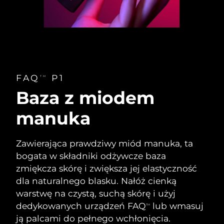
Oczekiwany czas dostawy
Tajlandia
8/15/26
Oczekiwany czas dostawy
Turcja
8/12/26
Zjednoczone Emiraty
Oczekiwany czas dostawy
FAQ
P1
TM
Arabskie
8/12/26
Baza z miodem
Oczekiwany czas dostawy
Wielka Brytania
manuka
8/11/26
Oczekiwany czas dostawy
Stany Zjednoczone
Zawierająca prawdziwy miód manuka, ta
8/12/26
bogata w składniki odżywcze baza
Oczekiwany czas dostawy
zmiękcza skórę i zwiększa jej elastyczność
Uzbekistan
8/16/26
dla naturalnego blasku. Nałóż cienką
warstwę na czystą, suchą skórę i użyj
Oczekiwany czas dostawy
Wietnam
8/17/26
dedykowanych urządzeń FAQ
lub wmasuj
TM
ją palcami do pełnego wchłonięcia.