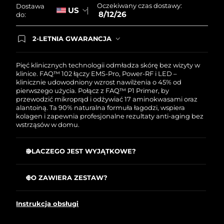
Oczekiwany czas dostawy:
Dostawa
US
8/12/26
do:
Oczekiwany czas dostawy
Holandia
8/11/26
2-LETNIA GWARANCJA
Dzisiejsze zamówienie uprawnia do korzystania z
Oczekiwany czas dostawy
Nowa Zelandia
pełnej gwarancji FOREO. Oznacza to, że w
8/11/26
przypadku wystąpienia problemów w ciągu 2 lat
Pięć klinicznych technologii odmładza skórę bez wizyty w
od zakupu, FOREO bezpłatnie wymieni produkt.
klinice. FAQ™ 102 łączy EMS-Pro, Power-RF i LED –
Oczekiwany czas dostawy
klinicznie udowodniony wzrost nawilżenia o 45% od
Norwegia
8/11/26
pierwszego użycia. Połącz z FAQ™ P1 Primer, by
przewodzić mikroprąd i odżywiać 17 aminokwasami oraz
alantoiną. Ta 90% naturalna formuła łagodzi, wspiera
Oczekiwany czas dostawy
Oman
kolagen i zapewnia profesjonalne rezultaty anti-aging bez
8/14/26
wstrząsów w domu.
Oczekiwany czas dostawy
Filipiny
8/14/26
DLACZEGO JEST WYJĄTKOWE?
EMS-Pro dociera do mięśni głębiej niż standardowy
Oczekiwany czas dostawy
Polska
mikroprąd, by tonizować, ujędrniać i liftować.
CO ZAWIERA ZESTAW?
8/12/26
Power-RF z podgrzewanymi falami stymuluje kolagen,
FAQ
102
™
elastynę i nowe komórki, rzeźbiąc tłuszcz.
Oczekiwany czas dostawy
Portugalia
Instrukcja obsługi
FAQ
P1
™
8/11/26
Anti-Shock System™ automatycznie dostosowuje prąd
do skóry dla zabiegów całkowicie bez wstrząsów.
Kabel ładujący USB