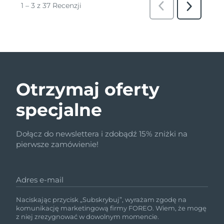
Otrzymaj oferty
specjalne
Dołącz do newslettera i zdobądź 15% zniżki na
pierwsze zamówienie!
Adres e-mail
Naciskając przycisk „Subskrybuj”, wyrażam zgodę na
komunikację marketingową firmy FOREO. Wiem, że mogę
z niej zrezygnować w dowolnym momencie.