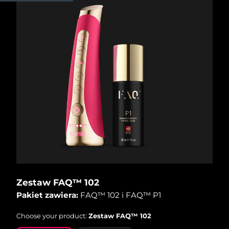
Oczekiwany czas dostawy
Izrael
8/15/26
Oczekiwany czas dostawy
Włochy
8/11/26
Oczekiwany czas dostawy
Japonia
8/14/26
Oczekiwany czas dostawy
Jersey
8/16/26
Oczekiwany czas dostawy
Kazachstan
8/13/26
Oczekiwany czas dostawy
Kuwejt
8/11/26
Zestaw FAQ™ 102
Pakiet zawiera:
FAQ™ 102 i FAQ™ P1
Oczekiwany czas dostawy
Łotwa
8/11/26
Choose your product:
Zestaw FAQ™ 102