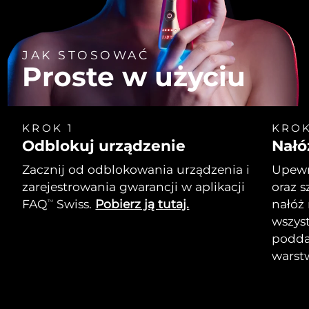
JAK STOSOWAĆ
Proste w użyciu
KROK 1
KROK
Odblokuj urządzenie
Nałó
Zacznij od odblokowania urządzenia i
Upewni
zarejestrowania gwarancji w aplikacji
oraz s
FAQ
Swiss.
Pobierz ją tutaj.
nałóż
TM
wszyst
podda
warst