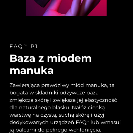
Oczekiwany czas dostawy
Tajlandia
8/12/26
Oczekiwany czas dostawy
Turcja
8/9/26
Zjednoczone Emiraty
Oczekiwany czas dostawy
FAQ
P1
TM
Arabskie
8/9/26
Baza z miodem
Oczekiwany czas dostawy
Wielka Brytania
manuka
8/8/26
Oczekiwany czas dostawy
Stany Zjednoczone
Zawierająca prawdziwy miód manuka, ta
8/9/26
bogata w składniki odżywcze baza
Oczekiwany czas dostawy
zmiękcza skórę i zwiększa jej elastyczność
Uzbekistan
8/13/26
dla naturalnego blasku. Nałóż cienką
warstwę na czystą, suchą skórę i użyj
Oczekiwany czas dostawy
Wietnam
8/14/26
dedykowanych urządzeń FAQ
lub wmasuj
TM
ją palcami do pełnego wchłonięcia.