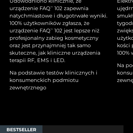
Udowodniono klinicznie, że
Elekt
Serum
Gibraltar
All revitalizing eye massagers
issa™ Teeth Whitening Gel
8/12/26
Advanced pore care essentials
urządzenie FAQ
102 zapewnia
ujędrn
TM
For healthy hair
18% PAP
natychmiastowe i długotrwałe wyniki.
smukłe
Kosmetyki
Mężczyźni
Oczekiwany czas dostawy
Grecja
8/8/26
100% użytkowników zgłasza, że
tygod
urządzenie FAQ
102 jest lepsze niż
zwięks
TM
SRA Hongkong
Oczekiwany czas dostawy
profesjonalny zabieg kosmetyczny
użytk
(Chiny)
8/9/26
oraz jest przynajmniej tak samo
kości
Kupuj
skuteczne, jak kliniczne urządzenia
100% w
Oczekiwany czas dostawy
Węgry
terapii RF, EMS i LED.
8/8/26
Na pod
Na podstawie testów klinicznych i
konsu
Oczekiwany czas dostawy
Islandia
FOREO APP
8/9/26
konsumenckich podmiotu
zewnę
zewnętrznego
O NAS
Oczekiwany czas dostawy
Indonezja
8/6/26
Oczekiwany czas dostawy
Irlandia
8/8/26
Oczekiwany czas dostawy
Wyspa Man
BESTSELLER
8/10/26