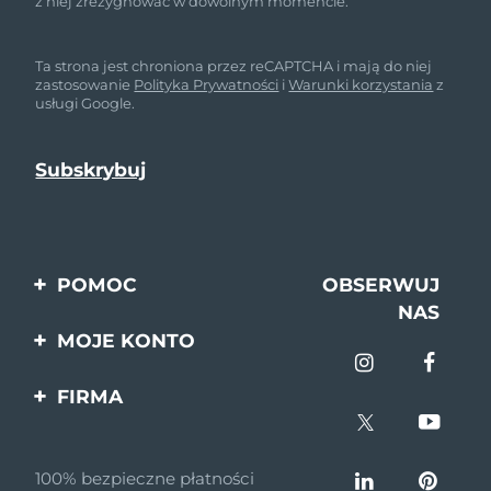
z niej zrezygnować w dowolnym momencie.
Ta strona jest chroniona przez reCAPTCHA i mają do niej
zastosowanie
Polityka Prywatności
i
Warunki korzystania
z
usługi Google.
POMOC
OBSERWUJ
NAS
Kontakt
MOJE KONTO
Zamówienia & Wysyłka
Rejestracja produktu
FIRMA
Gwarancja & Zwroty
Pomoc
O nas
Pytania i odpowiedzi
100% bezpieczne płatności
Program partnerski