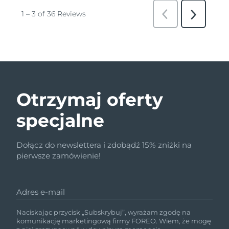
Otrzymaj oferty
specjalne
Dołącz do newslettera i zdobądź 15% zniżki na
pierwsze zamówienie!
Adres e-mail
Naciskając przycisk „Subskrybuj”, wyrażam zgodę na
komunikację marketingową firmy FOREO. Wiem, że mogę