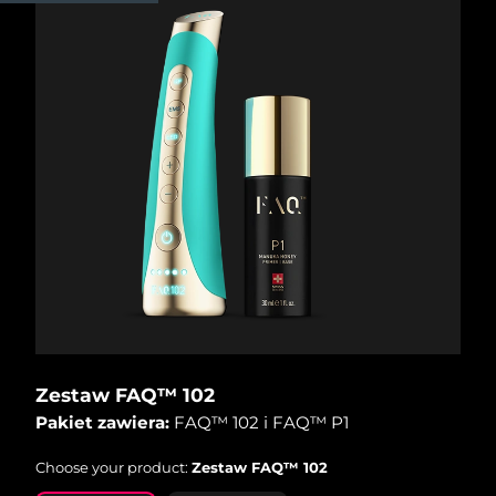
Oczekiwany czas dostawy
Izrael
8/12/26
Oczekiwany czas dostawy
Włochy
8/8/26
Oczekiwany czas dostawy
Japonia
8/11/26
Oczekiwany czas dostawy
Jersey
8/13/26
Oczekiwany czas dostawy
Kazachstan
8/10/26
Oczekiwany czas dostawy
Kuwejt
8/8/26
Zestaw FAQ™ 102
Pakiet zawiera:
FAQ™ 102 i FAQ™ P1
Oczekiwany czas dostawy
Łotwa
8/8/26
Choose your product:
Zestaw FAQ™ 102