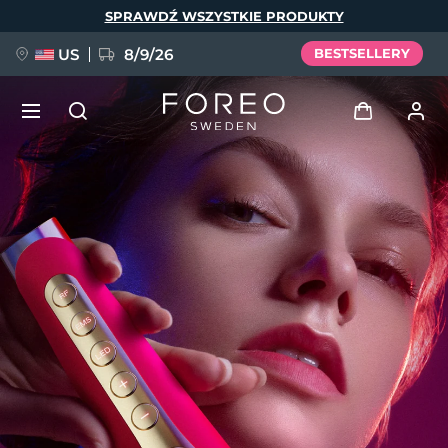
Przejdź
SPRAWDŹ WSZYSTKIE PRODUKTY
do
treści
US
8/9/26
BESTSELLERY
NOWOŚĆ
Zaloguj
Język
BREAKING NEWS
Profil użytkownika
English
Deutsch
Español
Moje urządzenia
FAQ™ Pure Beauty-Tech Elixir
Français
Italiano
Português
Moje zamówienia
Polski
Svenska
Русский
Türkçe
简体中文
繁體中文
Moje adresy
issa™ Teeth Whitening Set
Moje subskrypcje