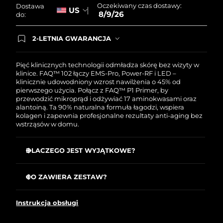
Oczekiwany czas dostawy:
Dostawa
US
8/9/26
do:
Oczekiwany czas dostawy
Holandia
8/8/26
2-LETNIA GWARANCJA
Dzisiejsze zamówienie uprawnia do korzystania z
Oczekiwany czas dostawy
Nowa Zelandia
pełnej gwarancji FOREO. Oznacza to, że w
8/8/26
przypadku wystąpienia problemów w ciągu 2 lat
Pięć klinicznych technologii odmładza skórę bez wizyty w
od zakupu, FOREO bezpłatnie wymieni produkt.
klinice. FAQ™ 102 łączy EMS-Pro, Power-RF i LED –
Oczekiwany czas dostawy
klinicznie udowodniony wzrost nawilżenia o 45% od
Norwegia
8/8/26
pierwszego użycia. Połącz z FAQ™ P1 Primer, by
przewodzić mikroprąd i odżywiać 17 aminokwasami oraz
alantoiną. Ta 90% naturalna formuła łagodzi, wspiera
Oczekiwany czas dostawy
Oman
kolagen i zapewnia profesjonalne rezultaty anti-aging bez
8/11/26
wstrząsów w domu.
Oczekiwany czas dostawy
Filipiny
8/11/26
DLACZEGO JEST WYJĄTKOWE?
EMS-Pro dociera do mięśni głębiej niż standardowy
Oczekiwany czas dostawy
Polska
mikroprąd, by tonizować, ujędrniać i liftować.
CO ZAWIERA ZESTAW?
8/9/26
Power-RF z podgrzewanymi falami stymuluje kolagen,
FAQ
102
™
elastynę i nowe komórki, rzeźbiąc tłuszcz.
Oczekiwany czas dostawy
Portugalia
Instrukcja obsługi
FAQ
P1
™
8/8/26
Anti-Shock System™ automatycznie dostosowuje prąd
do skóry dla zabiegów całkowicie bez wstrząsów.
Kabel ładujący USB