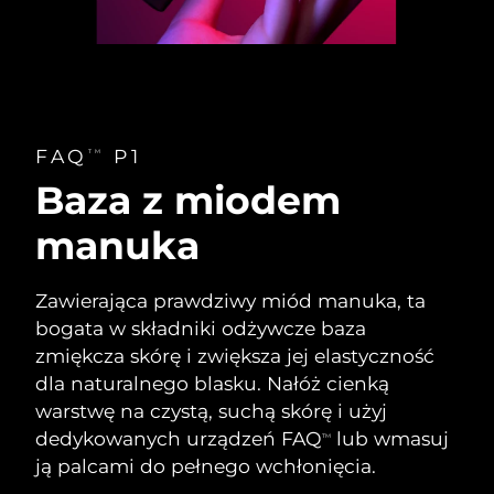
Oczekiwany czas dostawy
Tajlandia
8/13/26
Oczekiwany czas dostawy
Turcja
8/10/26
FAQ
P1
TM
Zjednoczone Emiraty
Oczekiwany czas dostawy
Arabskie
8/10/26
Baza z miodem
manuka
Oczekiwany czas dostawy
Wielka Brytania
8/9/26
Zawierająca prawdziwy miód manuka, ta
Oczekiwany czas dostawy
Stany Zjednoczone
8/10/26
bogata w składniki odżywcze baza
zmiękcza skórę i zwiększa jej elastyczność
Oczekiwany czas dostawy
Uzbekistan
dla naturalnego blasku. Nałóż cienką
8/14/26
warstwę na czystą, suchą skórę i użyj
Oczekiwany czas dostawy
dedykowanych urządzeń FAQ
lub wmasuj
Wietnam
TM
8/15/26
ją palcami do pełnego wchłonięcia.