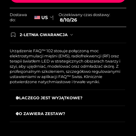
Oczekiwany czas dostawy
Holandia
Oczekiwany czas dostawy:
Dostawa
US
8/9/26
8/10/26
do:
Oczekiwany czas dostawy
Nowa Zelandia
2-LETNIA GWARANCJA
8/9/26
Dzisiejsze zamówienie uprawnia do korzystania z
pełnej gwarancji FOREO. Oznacza to, że w
Oczekiwany czas dostawy
przypadku wystąpienia problemów w ciągu 2 lat
Norwegia
Urządzenie FAQ™ 102 stosuje połączoną moc
8/9/26
od zakupu, FOREO bezpłatnie wymieni produkt.
elektrostymulacji mięśni (EMS), radiofrekwencji (RF) oraz
terapii światłem LED w strategicznych obszarach twarzy i
szyi, aby ujędrniać, modelować oraz odmładzać skórę. Z
Oczekiwany czas dostawy
Oman
profesjonalnym szkoleniem, szczegółowo regulowanymi
8/12/26
ustawieniami w aplikacji FAQ™ Swiss. Klinicznie
potwierdzone natychmiastowe i trwałe wyniki.
Oczekiwany czas dostawy
Filipiny
8/12/26
DLACZEGO JEST WYJĄTKOWE?
Oczekiwany czas dostawy
Polska
Zmniejsz zmarszczki twarzy o ponad 12% po 1. użyciu
8/10/26
CO ZAWIERA ZESTAW?
Wyrównaj ton skóry i rozjaśnij ją znacznie już po 1.
użyciu
Oczekiwany czas dostawy
Portugalia
FAQ
102
™
8/9/26
Zwiększ nawodnienie skóry o 45% już po 1. użyciu
Kabel ładujący USB