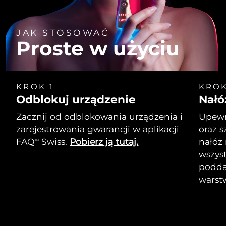
JAK STOSOWAĆ
Proste w użyciu
KROK 1
KROK
Odblokuj urządzenie
Nałó
Zacznij od odblokowania urządzenia i
Upewni
zarejestrowania gwarancji w aplikacji
oraz s
FAQ
Swiss.
Pobierz ją tutaj.
nałóż
TM
wszyst
podda
warst