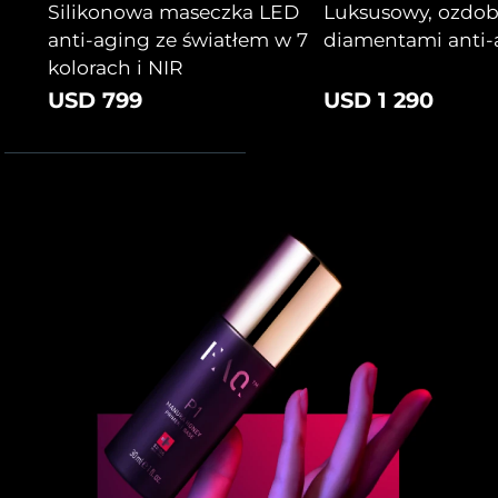
8/9/26
Silikonowa maseczka LED
Luksusowy, ozdob
anti-aging ze światłem w 7
diamentami anti-
Oczekiwany czas dostawy
Słowenia
kolorach i NIR
8/9/26
USD 799
USD 1 290
Republika
Oczekiwany czas dostawy
Południowej Afryki
8/17/26
Oczekiwany czas dostawy
Korea Południowa
8/11/26
Oczekiwany czas dostawy
Hiszpania
8/9/26
Oczekiwany czas dostawy
Szwecja
8/9/26
Oczekiwany czas dostawy
Szwajcaria
8/9/26
Oczekiwany czas dostawy
Tajwan
8/14/26