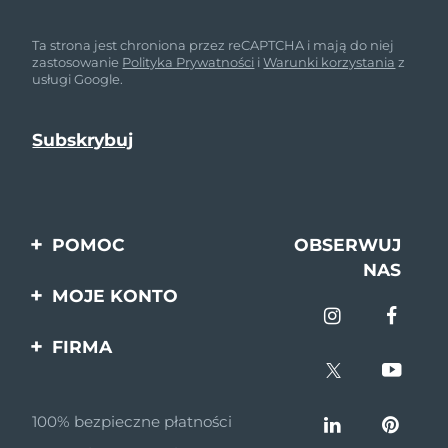
Ta strona jest chroniona przez reCAPTCHA i mają do niej
zastosowanie
Polityka Prywatności
i
Warunki korzystania
z
usługi Google.
POMOC
OBSERWUJ
NAS
Kontakt
MOJE KONTO
Zamówienia & Wysyłka
Rejestracja produktu
FIRMA
Gwarancja & Zwroty
Pomoc
O nas
Pytania i odpowiedzi
100% bezpieczne płatności
Program partnerski
Informacje o baterii