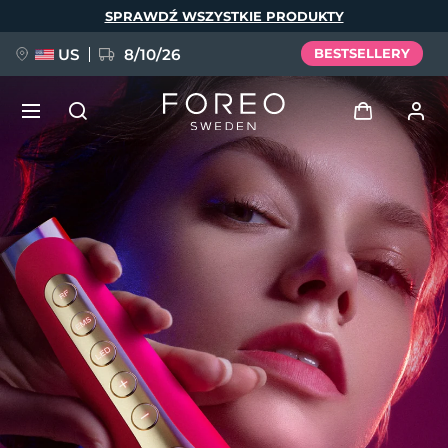
Przejdź
SPRAWDŹ WSZYSTKIE PRODUKTY
do
treści
US
8/10/26
BESTSELLERY
NOWOŚĆ
Zaloguj
Język
BREAKING NEWS
Profil użytkownika
English
Deutsch
Español
Moje urządzenia
FAQ™ Pure Beauty-Tech Elixir
Français
Italiano
Português
Moje zamówienia
Polski
Svenska
Русский
Türkçe
简体中文
繁體中文
Moje adresy
issa™ Teeth Whitening Set
Moje subskrypcje