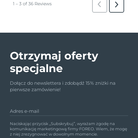
Otrzymaj oferty
specjalne
Dołącz do newslettera i zdobądź 15% zniżki na
pierwsze zamówienie!
Adres e-mail
Naciskając przycisk „Subskrybuj”, wyrażam zgodę na
komunikację marketingową firmy FOREO. Wiem, że mogę
z niej zrezygnować w dowolnym momencie.