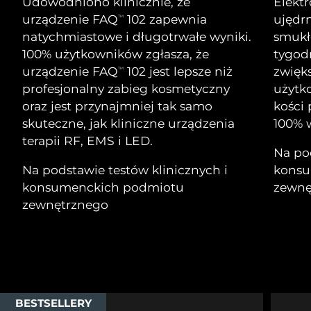
Udowodniono klinicznie, że
Elekt
Serum
Gibraltar
All revitalizing eye massagers
issa™ Teeth Whitening Gel
8/13/26
Advanced pore care essentials
urządzenie FAQ
102 zapewnia
ujędrn
TM
For healthy hair
18% PAP
natychmiastowe i długotrwałe wyniki.
smukłe
Kosmetyki
Mężczyźni
Oczekiwany czas dostawy
Grecja
8/9/26
100% użytkowników zgłasza, że
tygod
urządzenie FAQ
102 jest lepsze niż
zwięks
TM
SRA Hongkong
Oczekiwany czas dostawy
profesjonalny zabieg kosmetyczny
użytk
(Chiny)
8/10/26
oraz jest przynajmniej tak samo
kości
Kupuj
skuteczne, jak kliniczne urządzenia
100% w
Oczekiwany czas dostawy
Węgry
terapii RF, EMS i LED.
8/9/26
Na pod
Na podstawie testów klinicznych i
konsu
Oczekiwany czas dostawy
Islandia
FOREO APP
8/10/26
konsumenckich podmiotu
zewnę
zewnętrznego
O NAS
Oczekiwany czas dostawy
Indonezja
8/7/26
Oczekiwany czas dostawy
Irlandia
8/9/26
Oczekiwany czas dostawy
Wyspa Man
BESTSELLERY
8/11/26