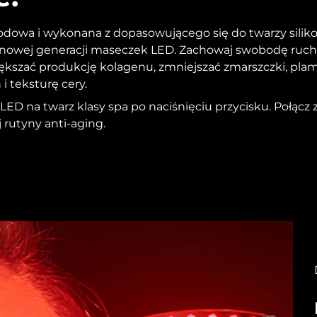
odowa i wykonana z dopasowującego się do twarzy silik
 nowej generacji maseczek LED. Zachowaj swobodę ruc
ększać produkcję kolagenu, zmniejszać zmarszczki, pla
i teksturę cery.
ED na twarz klasy spa po naciśnięciu przycisku. Połącz 
j rutyny anti-aging.