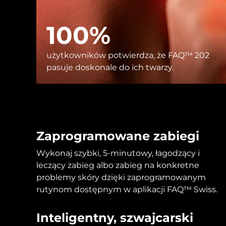
Urządzenia ESPADA™
Urządzenia do pielęgnacji oczu
LUNA™ Dual-Peptide Scalp
Pielęgnacja skóry KIWI™
All acne treatment devices
All revitalizing eye massagers
Serum
issa™ Teeth Whitening Gel
Advanced pore care essentials
100%
For healthy hair
18% PAP
Kosmetyki
Mężczyźni
użytkowników potwierdza, że FAQ™ 202
pasuje doskonale do ich twarzy.
Kupuj
Zaprogramowane zabiegi
Wykonaj szybki, 5-minutowy, łagodzący i
FOREO APP
leczący zabieg albo zabieg na konkretne
O NAS
problemy skóry dzięki zaprogramowanym
rutynom dostępnym w aplikacji FAQ™ Swiss.
Inteligentny, szwajcarski