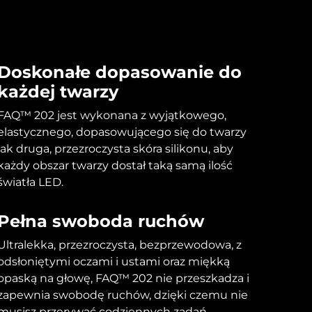
Doskonałe dopasowanie do
każdej twarzy
FAQ™ 202 jest wykonana z wyjątkowego,
elastycznego, dopasowującego się do twarzy
jak druga, przezroczysta skóra silikonu, aby
każdy obszar twarzy dostał taką samą ilość
światła LED.
Pełna swoboda ruchów
Ultralekka, przezroczysta, bezprzewodowa, z
odsłoniętymi oczami i ustami oraz miękką
opaską na głowę, FAQ™ 202 nie przeszkadza i
zapewnia swobodę ruchów, dzięki czemu nie
musisz przerywać codziennych zadań.