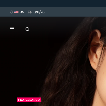
Przejdź
do
treści
US
8/11/26
NOWOŚĆ
BREAKING NEWS
FAQ™ Pure Beauty-Tech Elixir
FDA-CLEARED
FDA-CLEARED
FAQ
202
™