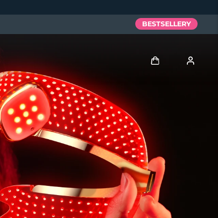
BESTSELLERY
Zaloguj
Profil użytkownika
Moje urządzenia
Moje zamówienia
Moje adresy
Moje subskrypcje