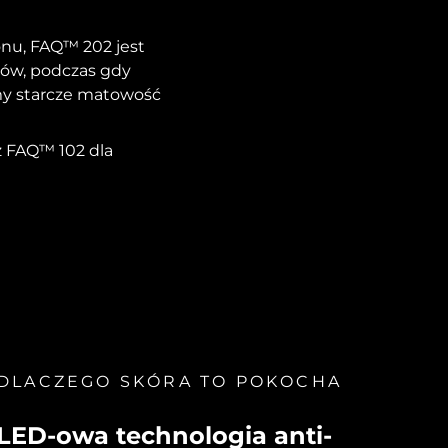
onu, FAQ™ 202 jest
hów, podczas gdy
my starcze matowość
z FAQ™ 102 dla
DLACZEGO SKÓRA TO POKOCHA
LED-owa technologia anti-