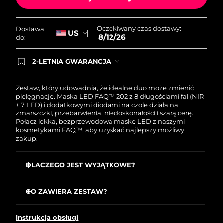
Oczekiwany czas dostawy:
Dostawa
US
8/12/26
do:
2-LETNIA GWARANCJA
Dzisiejsze zamówienie uprawnia do korzystania z
pełnej gwarancji FOREO. Oznacza to, że w
przypadku wystąpienia problemów w ciągu 2 lat
Zestaw, który udowadnia, że idealne duo może zmienić
od zakupu, FOREO bezpłatnie wymieni produkt.
pielęgnację. Maska LED FAQ™ 202 z 8 długościami fal (NIR
+ 7 LED) i dodatkowymi diodami na czole działa na
zmarszczki, przebarwienia, niedoskonałości i szarą cerę.
Połącz lekką, bezprzewodową maskę LED z naszymi
kosmetykami FAQ™, aby uzyskać najlepszy możliwy
zakup.
DLACZEGO JEST WYJĄTKOWE?
Klinicznie potwierdzone: zmarszczki mniej widoczne o
32% w 2 tygodnie.
CO ZAWIERA ZESTAW?
Klinicznie potwierdzone: znacząca poprawa jędrności i
Silikonowa maseczka LED na twarz FAQ™ 202
elastyczności skóry już po 2 tygodniach.
Instrukcja obsługi
FAQ™ Red Light Peptide Serum