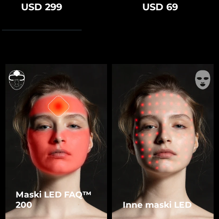
USD 299
USD 69
Maski LED FAQ™
200
Inne maski LED