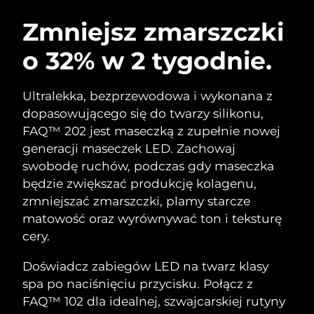
SZWEDZKI RUTYNA PIELĘGNACJI
URODY
Zmniejsz zmarszczki
o 32% w 2 tygodnie.
Oczekiwany czas dostawy
Australia
8/14/26
Oczekiwany czas dostawy
Ultralekka, bezprzewodowa i wykonana z
Oczyszczanie twarzy
Lifting twarzy
Austria
8/11/26
dopasowującego się do twarzy silikonu,
LUNA™ 4 zestaw
BEAR™ 2 zestaw
FAQ™ 202 jest maseczką z zupełnie nowej
Oczekiwany czas dostawy
Bahrajn
Anti-aging massage
Microcurrent toning
generacji maseczek LED. Zachowaj
8/12/26
swobodę ruchów, podczas gdy maseczka
Pielęgnacja jamy
Oczekiwany czas dostawy
Nawilżenie
ustnej
będzie zwiększać produkcję kolagenu,
Belgia
8/11/26
LUNA™ 4 Plus
BEAR™ 2 go
zmniejszać zmarszczki, plamy starcze
UFO™ 3 zestaw
issa™ 4
Massage, LED heating
Microcurrent toning on-the-go
matowość oraz wyrównywać ton i teksturę
Oczekiwany czas dostawy
FAQ™ ZABIEG ANTI-AGING
Bermudy
Deep facial hydration
Hybrid silicone sonic toothbrush
8/17/26
cery.
NEW
Bośnia i
LUNA™ 4 Men
BEAR™ 2 eyes & lips
Doświadcz zabiegów LED na twarz klasy
Oczekiwany czas dostawy
UFO™ 3 LED
Hercegowina
8/14/26
issa™ 4 plus
spa po naciśnięciu przycisku. Połącz z
For men, anti-aging massage
Microcurrent line smoothing device
Near-infrared and red light therapy
Smart hybrid silicone sonic toothbrush
FAQ™ 102 dla idealnej, szwajcarskiej rutyny
device
Anti-aging
Zabiegi LED
Oczekiwany czas dostawy