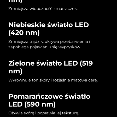
Oczekiwany czas dostawy
Liban
8/12/26
Zmniejsza widoczność zmarszczek.
Oczekiwany czas dostawy
Litwa
8/11/26
Niebieskie światło LED
(420 nm)
Oczekiwany czas dostawy
Luksemburg
8/11/26
Zmniejsza trądzik, ukrywa przebarwienia i
zapobiega pojawianiu się wyprysków.
Oczekiwany czas dostawy
SRA Makau (Chiny)
8/13/26
Zielone światło LED (519
Oczekiwany czas dostawy
Malezja
nm)
8/14/26
Wyrównuje ton skóry i rozjaśnia matowa cerę.
Oczekiwany czas dostawy
Malta
8/11/26
Pomarańczowe światło
Oczekiwany czas dostawy
Meksyk
8/15/26
LED (590 nm)
Oczekiwany czas dostawy
Ożywia skórę i poprawia jej teksturę.
Monako
8/12/26