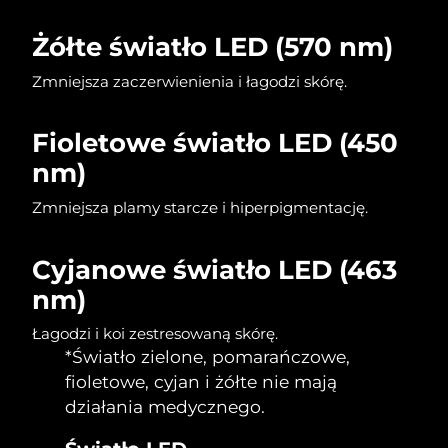
Żółte światło LED (570 nm)
Oczekiwany czas dostawy
Holandia
8/11/26
Zmniejsza zaczerwienienia i łagodzi skórę.
Oczekiwany czas dostawy
Nowa Zelandia
8/11/26
Fioletowe światło LED (450
Oczekiwany czas dostawy
nm)
Norwegia
8/11/26
Zmniejsza plamy starcze i hiperpigmentację.
Oczekiwany czas dostawy
Oman
8/14/26
Cyjanowe światło LED (463
Oczekiwany czas dostawy
Filipiny
nm)
8/14/26
Łagodzi i koi zestresowaną skórę.
Oczekiwany czas dostawy
Polska
*Światło zielone, pomarańczowe,
8/12/26
fioletowe, cyjan i żółte nie mają
Oczekiwany czas dostawy
działania medycznego.
Portugalia
8/11/26