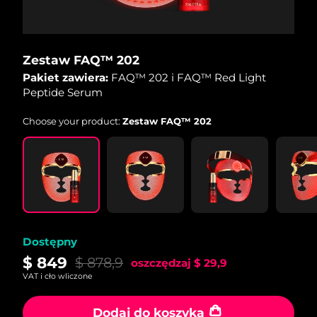
Zestaw FAQ™ 202
Pakiet zawiera:
FAQ™ 202 i FAQ™ Red Light
Peptide Serum
Choose your product:
Zestaw FAQ™ 202
Dostępny
$ 849
$ 878,9
oszczędzaj
$ 29,9
VAT i cło wliczone
Dodaj do koszyka