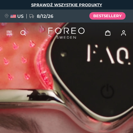
Przejdź
SPRAWDŹ WSZYSTKIE PRODUKTY
do
treści
US
8/12/26
BESTSELLERY
NOWOŚĆ
Zaloguj
Język
BREAKING NEWS
Profil użytkownika
English
Deutsch
Español
Moje urządzenia
FAQ™ Pure Beauty-Tech Elixir
Français
Italiano
Português
Moje zamówienia
Polski
Svenska
Русский
Türkçe
简体中文
繁體中文
Moje adresy
issa™ Teeth Whitening Set
Moje subskrypcje