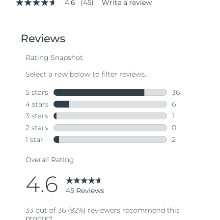
4.6
(45)
Write a review
4.6
out
of
5
stars,
average
rating
value.
Read
45
Reviews.
Same
page
link.