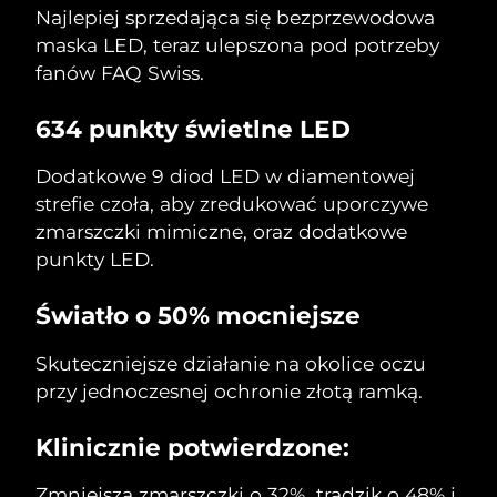
8/11/26
Najlepiej sprzedająca się bezprzewodowa
maska LED, teraz ulepszona pod potrzeby
Oczekiwany czas dostawy
Słowenia
8/11/26
fanów FAQ Swiss.
Republika
Oczekiwany czas dostawy
634 punkty świetlne LED
Południowej Afryki
8/19/26
Dodatkowe 9 diod LED w diamentowej
Oczekiwany czas dostawy
Korea Południowa
strefie czoła, aby zredukować uporczywe
8/13/26
zmarszczki mimiczne, oraz dodatkowe
punkty LED.
Oczekiwany czas dostawy
Hiszpania
8/11/26
Światło o 50% mocniejsze
Oczekiwany czas dostawy
Szwecja
8/11/26
Skuteczniejsze działanie na okolice oczu
przy jednoczesnej ochronie złotą ramką.
Oczekiwany czas dostawy
Szwajcaria
8/11/26
Klinicznie potwierdzone:
Oczekiwany czas dostawy
Tajwan
8/16/26
Zmniejsza zmarszczki o 32%, trądzik o 48% i