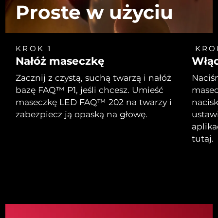
Proste w użyciu
KROK 1
KRO
Nałóż maseczkę
Włą
Zacznij z czystą, suchą twarzą i nałóż
Naciśn
bazę FAQ™ P1, jeśli chcesz. Umieść
masecz
maseczkę LED FAQ™ 202 na twarzy i
nacisk
zabezpiecz ją opaską na głowę.
ustaw
aplik
tutaj.