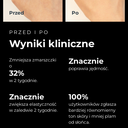
Oczekiwany czas dostawy
Przed
Po
Izrael
12/08/2026
Oczekiwany czas dostawy
Włochy
PRZED I PO
08/08/2026
Wyniki kliniczne
Oczekiwany czas dostawy
Japonia
11/08/2026
Znacznie
Zmniejsza zmarszczki
Oczekiwany czas dostawy
Jersey
o
13/08/2026
poprawia jędrność.
32%
Oczekiwany czas dostawy
w 2 tygodnie.
Kazachstan
10/08/2026
Znacznie
100%
Oczekiwany czas dostawy
Kuwejt
08/08/2026
zwiększa elastyczność
użytkowników zgłasza
w zaledwie 2 tygodnie.
bardziej równomierny
Oczekiwany czas dostawy
Łotwa
ton skóry i mniej plam
08/08/2026
od słońca.