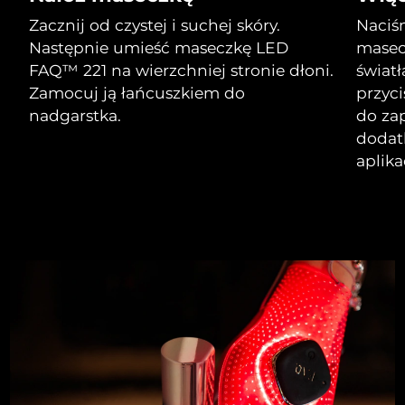
Zacznij od czystej i suchej skóry.
Naciśn
Następnie umieść maseczkę LED
masec
FAQ™ 221 na wierzchniej stronie dłoni.
światł
Zamocuj ją łańcuszkiem do
przyc
nadgarstka.
do za
dodat
aplik