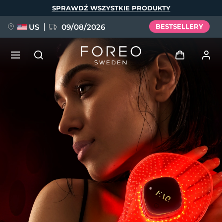
Przejdź
SPRAWDŹ WSZYSTKIE PRODUKTY
do
treści
US
09/08/2026
BESTSELLERY
NOWOŚĆ
Zaloguj
Język
BREAKING NEWS
Profil użytkownika
English
Deutsch
Español
Moje urządzenia
FAQ™ Pure Beauty-Tech Elixir
Français
Italiano
Português
Moje zamówienia
Polski
Svenska
Русский
Türkçe
简体中文
繁體中文
Moje adresy
issa™ Teeth Whitening Set
Moje subskrypcje