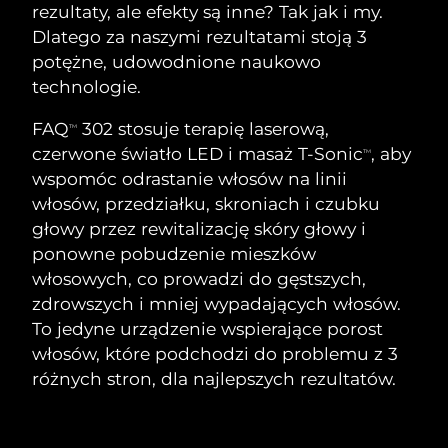
SZWEDZKI RUTYNA PIELĘGNACJI
rezultaty, ale efekty są inne? Tak jak i my.
URODY
Dlatego za naszymi rezultatami stoją 3
potężne, udowodnione naukowo
Oczekiwany czas dostawy
Australia
technologie.
8/14/26
FAQ
302 stosuje terapię laserową,
TM
Oczekiwany czas dostawy
Oczyszczanie twarzy
Lifting twarzy
Austria
8/11/26
czerwone światło LED i masaż T-Sonic
, aby
TM
LUNA™ 4 zestaw
BEAR™ 2 zestaw
wspomóc odrastanie włosów na linii
Oczekiwany czas dostawy
Bahrajn
włosów, przedziałku, skroniach i czubku
Anti-aging massage
Microcurrent toning
8/12/26
głowy przez rewitalizację skóry głowy i
Pielęgnacja jamy
ponowne pobudzenie mieszków
Oczekiwany czas dostawy
Nawilżenie
ustnej
Belgia
8/11/26
LUNA™ 4 Plus
BEAR™ 2 go
włosowych, co prowadzi do gęstszych,
UFO™ 3 zestaw
issa™ 4
zdrowszych i mniej wypadających włosów.
Massage, LED heating
Microcurrent toning on-the-go
Oczekiwany czas dostawy
FAQ™ ZABIEG ANTI-AGING
Bermudy
Deep facial hydration
Hybrid silicone sonic toothbrush
To jedyne urządzenie wspierające porost
8/17/26
włosów, które podchodzi do problemu z 3
NEW
Bośnia i
LUNA™ 4 Men
BEAR™ 2 eyes & lips
różnych stron, dla najlepszych rezultatów.
Oczekiwany czas dostawy
UFO™ 3 LED
Hercegowina
8/14/26
issa™ 4 plus
For men, anti-aging massage
Microcurrent line smoothing device
Near-infrared and red light therapy
Smart hybrid silicone sonic toothbrush
device
Anti-aging
Zabiegi LED
Oczekiwany czas dostawy