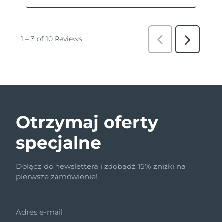
Otrzymaj oferty
specjalne
Dołącz do newslettera i zdobądź 15% zniżki na
pierwsze zamówienie!
Adres e-mail