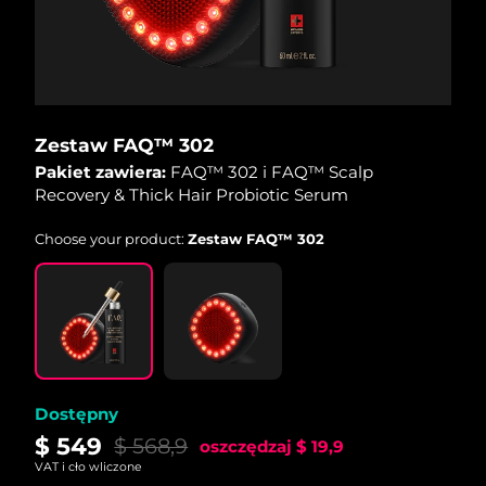
Oczekiwany czas dostawy
Holandia
8/11/26
Oczekiwany czas dostawy
Nowa Zelandia
8/11/26
Zestaw FAQ™ 302
Pakiet zawiera:
FAQ™ 302 i FAQ™ Scalp
Oczekiwany czas dostawy
Norwegia
8/11/26
Recovery & Thick Hair Probiotic Serum
Choose your product:
Zestaw FAQ™ 302
Oczekiwany czas dostawy
Oman
8/14/26
Oczekiwany czas dostawy
Filipiny
8/14/26
Oczekiwany czas dostawy
Polska
8/12/26
Dostępny
Oczekiwany czas dostawy
$ 549
Portugalia
$ 568,9
oszczędzaj
$ 19,9
8/11/26
VAT i cło wliczone