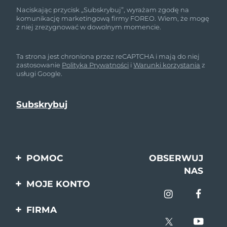
Naciskając przycisk „Subskrybuj”, wyrażam zgodę na
komunikację marketingową firmy FOREO. Wiem, że mogę
z niej zrezygnować w dowolnym momencie.
Ta strona jest chroniona przez reCAPTCHA i mają do niej
zastosowanie
Polityka Prywatności
i
Warunki korzystania
z
usługi Google.
POMOC
OBSERWUJ
NAS
Kontakt
MOJE KONTO
Zamówienia & Wysyłka
Rejestracja produktu
FIRMA
Gwarancja & Zwroty
Pomoc