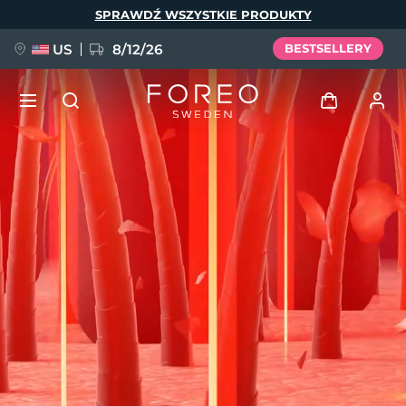
Przejdź
SPRAWDŹ WSZYSTKIE PRODUKTY
do
treści
US
8/12/26
BESTSELLERY
NOWOŚĆ
Zaloguj
Język
BREAKING NEWS
Profil użytkownika
English
Deutsch
Español
Moje urządzenia
FAQ™ Pure Beauty-Tech Elixir
Français
Italiano
Português
Moje zamówienia
Polski
Svenska
Русский
Türkçe
简体中文
繁體中文
Moje adresy
issa™ Teeth Whitening Set
Moje subskrypcje