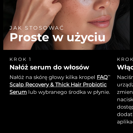
JAK STOSOWAĆ
Proste w użyciu
KROK 1
KROK
Nałóż serum do włosów
Włą
Nałóż na skórę głowy kilka kropel
FAQ
Naciśn
TM
Scalp Recovery & Thick Hair Probiotic
urządz
Serum
lub wybranego środka w płynie.
zmien
nacisk
dostę
dodat
aplika