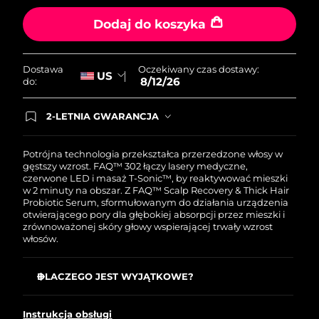
Oczekiwany czas dostawy
Portoryko
8/13/26
Dodaj do koszyka
Oczekiwany czas dostawy
Katar
8/12/26
Oczekiwany czas dostawy:
Dostawa
US
8/12/26
do:
Oczekiwany czas dostawy
Reunion
8/16/26
2-LETNIA GWARANCJA
Dzisiejsze zamówienie uprawnia do korzystania z
Oczekiwany czas dostawy
pełnej gwarancji FOREO. Oznacza to, że w
Rumunia
8/11/26
przypadku wystąpienia problemów w ciągu 2 lat
Potrójna technologia przekształca przerzedzone włosy w
od zakupu, FOREO bezpłatnie wymieni produkt.
gęstszy wzrost. FAQ™ 302 łączy lasery medyczne,
czerwone LED i masaż T-Sonic™, by reaktywować mieszki
Oczekiwany czas dostawy
Rosja
w 2 minuty na obszar. Z FAQ™ Scalp Recovery & Thick Hair
8/19/26
Probiotic Serum, sformułowanym do działania urządzenia
otwierającego pory dla głębokiej absorpcji przez mieszki i
Oczekiwany czas dostawy
zrównoważonej skóry głowy wspierającej trwały wzrost
Arabia Saudyjska
8/12/26
włosów.
Oczekiwany czas dostawy
Singapur
DLACZEGO JEST WYJĄTKOWE?
8/13/26
Zatwierdzona przez FDA terapia laserowa reaktywuje
Oczekiwany czas dostawy
Słowacja
uśpione mieszki z ponad 80 % skuteczności.
Instrukcja obsługi