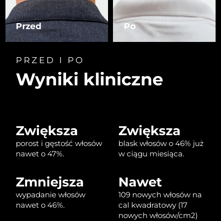
Oczekiwany czas dostawy
Izrael
Przed
Po
8/15/26
Oczekiwany czas dostawy
Włochy
8/11/26
PRZED I PO
Wyniki kliniczne
Oczekiwany czas dostawy
Japonia
8/14/26
Oczekiwany czas dostawy
Jersey
8/16/26
Zwiększa
Zwiększa
Oczekiwany czas dostawy
Kazachstan
porost i gęstość włosów
blask włosów o 46% już
8/13/26
nawet o 47%.
w ciągu miesiąca.
Oczekiwany czas dostawy
Kuwejt
8/11/26
Zmniejsza
Nawet
wypadanie włosów
109 nowych włosów na
Oczekiwany czas dostawy
Łotwa
8/11/26
nawet o 46%.
cal kwadratowy (17
nowych włosów/cm2)