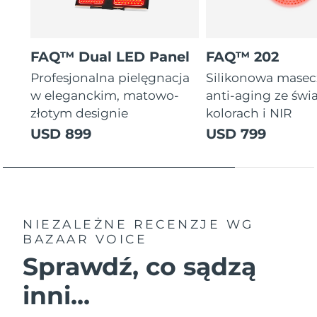
FAQ™ Dual LED Panel
FAQ™ 202
Profesjonalna pielęgnacja
Silikonowa mase
w eleganckim, matowo-
anti-aging ze świ
złotym designie
kolorach i NIR
USD 899
USD 799
NIEZALEŻNE RECENZJE
WG
BAZAAR VOICE
Sprawdź, co sądzą
inni...