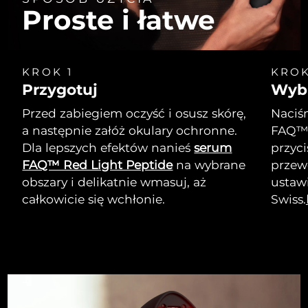
Proste i łatwe
KROK 1
KROK
Przygotuj
Wybi
Przed zabiegiem oczyść i osusz skórę,
Naciśn
a następnie załóż okulary ochronne.
FAQ™ 
Dla lepszych efektów nanieś
serum
przyci
FAQ™ Red Light Peptide
na wybrane
przew
obszary i delikatnie wmasuj, aż
ustawi
całkowicie się wchłonie.
Swiss.