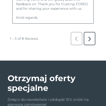
Otrzymaj oferty
specjalne
Dołącz do newslettera i zdobądź 15% zniżki na
pierwsze zamówienie!