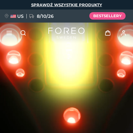
Przejdź
SPRAWDŹ WSZYSTKIE PRODUKTY
do
treści
US
8/10/26
BESTSELLERY
NOWOŚĆ
Zaloguj
Język
BREAKING NEWS
Profil użytkownika
English
Deutsch
Español
Moje urządzenia
FAQ™ Pure Beauty-Tech Elixir
Français
Italiano
Português
Moje zamówienia
Polski
Svenska
Русский
Türkçe
简体中文
繁體中文
Moje adresy
issa™ Teeth Whitening Set
Moje subskrypcje