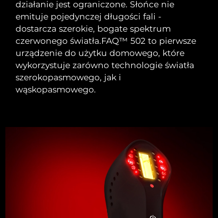
działanie jest ograniczone. Słońce nie
emituje pojedynczej długości fali -
Oczekiwany czas dostawy
Holandia
dostarcza szerokie, bogate spektrum
8/9/26
czerwonego światła.
FAQ™ 502 to pierwsze
Oczekiwany czas dostawy
urządzenie do użytku domowego, które
Nowa Zelandia
8/9/26
wykorzystuje zarówno technologie światła
szerokopasmowego, jak i
Oczekiwany czas dostawy
Norwegia
8/9/26
wąskopasmowego.
Oczekiwany czas dostawy
Oman
8/12/26
Oczekiwany czas dostawy
Filipiny
8/12/26
Oczekiwany czas dostawy
Polska
8/10/26
Oczekiwany czas dostawy
Portugalia
8/9/26