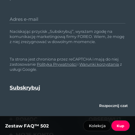
Adres e-mail
Naciskając przycisk „Subskrybuj”, wyrażam zgodę na
komunikację marketingową firmy FOREO. Wiem, że mogę
z niej zrezygnować w dowolnym momencie.
Ta strona jest chroniona przez reCAPTCHA i mają do niej
zastosowanie
Polityka Prywatności
i
Warunki korzystania
z
usługi Google.
Rozpocznij czat
POMOC
OBSERWUJ
Zestaw FAQ™ 502
Kolekcja
Kup
NAS
Kontakt
MOJE KONTO