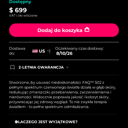
Dostępny
$ 699
VAT i cło wliczone
Dodaj do koszyka
Oczekiwany czas dostawy:
Dostawa
US
8/10/26
do:
2-LETNIA GWARANCJA
Dzisiejsze zamówienie uprawnia do korzystania z
pełnej gwarancji FOREO. Oznacza to, że w
przypadku wystąpienia problemów w ciągu 2 lat
Stworzone, by usuwać niedoskonałości. FAQ™ 502 z
od zakupu, FOREO bezpłatnie wymieni produkt.
pełnym spektrum czerwonego światła działa w głąb skóry,
redukując zmarszczki, przebarwienia, zaczerwienienia i
nierówności. Widocznie poprawia jakość i koloryt skóry,
przywracając jej zdrowy wygląd. To nie zwykła terapia
światłem - to pełne spektrum odmładzania.
DLACZEGO JEST WYJĄTKOWE?