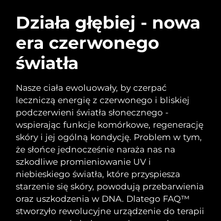
SZWEDZKI RUTYNA PIELĘGNACJI
URODY
Działa głębiej - nowa
era czerwonego
Oczekiwany czas dostawy
Australia
8/12/26
światła
Oczekiwany czas dostawy
Oczyszczanie twarzy
Lifting twarzy
Austria
8/9/26
LUNA™ 4 zestaw
BEAR™ 2 zestaw
Nasze ciała ewoluowały, by czerpać
Oczekiwany czas dostawy
Bahrajn
leczniczą energię z czerwonego i bliskiej
Anti-aging massage
Microcurrent toning
8/10/26
podczerwieni światła słonecznego -
Pielęgnacja jamy
wspierając funkcje komórkowe, regenerację
Oczekiwany czas dostawy
Nawilżenie
ustnej
Belgia
8/9/26
LUNA™ 4 Plus
BEAR™ 2 go
skóry i jej ogólną kondycję. Problem w tym,
UFO™ 3 zestaw
issa™ 4
że słońce jednocześnie naraża nas na
Massage, LED heating
Microcurrent toning on-the-go
Oczekiwany czas dostawy
FAQ™ ZABIEG ANTI-AGING
Bermudy
Deep facial hydration
Hybrid silicone sonic toothbrush
szkodliwe promieniowanie UV i
8/15/26
niebieskiego światła, które przyspiesza
NEW
Bośnia i
LUNA™ 4 Men
BEAR™ 2 eyes & lips
starzenie się skóry, powodują przebarwienia
Oczekiwany czas dostawy
UFO™ 3 LED
Hercegowina
8/12/26
issa™ 4 plus
oraz uszkodzenia w DNA.
Dlatego FAQ™
For men, anti-aging massage
Microcurrent line smoothing device
Near-infrared and red light therapy
Smart hybrid silicone sonic toothbrush
stworzyło rewolucyjne urządzenie do terapii
device
Anti-aging
Zabiegi LED
Oczekiwany czas dostawy