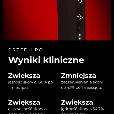
Oczekiwany czas dostawy
Portoryko
8/11/26
Oczekiwany czas dostawy
Katar
8/10/26
Oczekiwany czas dostawy
Reunion
8/14/26
Oczekiwany czas dostawy
PRZED I PO
Rumunia
8/9/26
Wyniki kliniczne
Oczekiwany czas dostawy
Rosja
8/17/26
Zwiększa
Zmniejsza
Oczekiwany czas dostawy
Arabia Saudyjska
jasność skóry o 150% po
zaczerwienienie skóry
8/10/26
1 miesiącu.
o 54,1% po 1 miesiącu.
Oczekiwany czas dostawy
Singapur
8/11/26
Zwiększa
Zwiększa
elastyczność skóry o
jędrność skóry o 34,7%
Oczekiwany czas dostawy
Słowacja