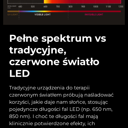
Oczekiwany czas dostawy
Liban
8/10/26
Oczekiwany czas dostawy
Litwa
8/9/26
Pełne spektrum vs
Oczekiwany czas dostawy
Luksemburg
8/9/26
tradycyjne,
Oczekiwany czas dostawy
SRA Makau (Chiny)
czerwone światło
8/11/26
LED
Oczekiwany czas dostawy
Malezja
8/12/26
Tradycyjne urządzenia do terapii
Oczekiwany czas dostawy
Malta
8/9/26
czerwonym światłem próbują naśladować
korzyści, jakie daje nam słońce, stosując
Oczekiwany czas dostawy
Meksyk
pojedyncze długości fal LED (np. 650 nm,
8/13/26
850 nm). I choć te długości fal mają
Oczekiwany czas dostawy
klinicznie potwierdzone efekty, ich
Monako
8/10/26