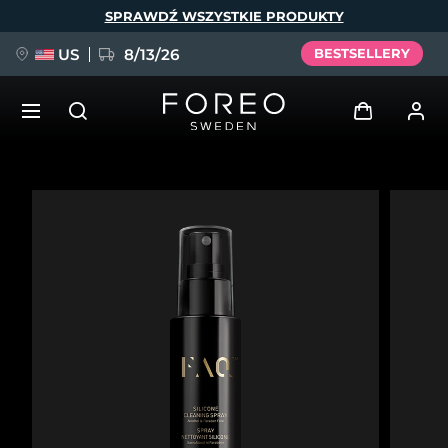
Przejdź
SPRAWDŹ WSZYSTKIE PRODUKTY
do
treści
US
8/13/26
BESTSELLERY
NOWOŚĆ
Zaloguj
Język
BREAKING NEWS
Profil użytkownika
English
Deutsch
Español
Moje urządzenia
FAQ™ Pure Beauty-Tech Elixir
Français
Italiano
Português
Moje zamówienia
Polski
Svenska
Русский
Türkçe
简体中文
繁體中文
Moje adresy
issa™ Teeth Whitening Set
Moje subskrypcje