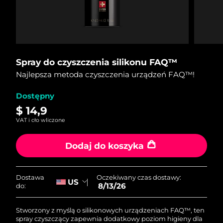
Kraj dostawy
Oczekiwany czas dostawy
Stany Zjednoczone
13/8/26
FAQ™ Dual LED Panel
Oczekiwany czas dostawy
Spray do czyszczenia silikonu FAQ™
Wielka Brytania
12/8/26
Najlepsza metoda czyszczenia urządzeń FAQ™!
POPULARNY
Oczekiwany czas dostawy
Hiszpania
Dostępny
12/8/26
$ 14,9
Oczekiwany czas dostawy
VAT i cło wliczone
Australia
15/8/26
Specjalne oferty
Bestsellery
Dodaj do koszyka
Oczekiwany czas dostawy
Francja
12/8/26
Oczekiwany czas dostawy:
Dostawa
Oczekiwany czas dostawy
US
Niemcy
8/13/26
do:
12/8/26
Terapia czerwonym światłem
Oczekiwany czas dostawy
Stworzony z myślą o silikonowych urządzeniach FAQ™, ten
Kanada
16/8/26
spray czyszczący zapewnia dodatkowy poziom higieny dla