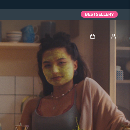
BESTSELLERY
Zaloguj
Profil użytkownika
Moje urządzenia
Moje zamówienia
Moje adresy
Moje subskrypcje