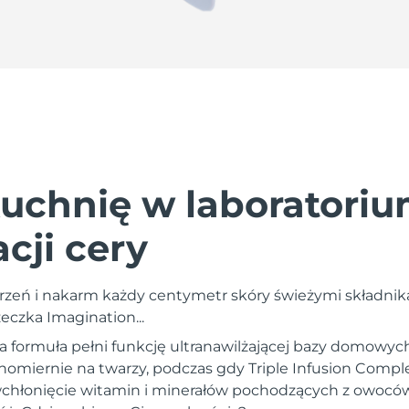
uchnię w laboratori
cji cery
zeń i nakarm każdy centymetr skóry świeżymi składnika
eczka Imagination...
a formuła pełni funkcję ultranawilżającej bazy domowy
omiernie na twarzy, podczas gdy Triple Infusion Comp
wchłonięcie witamin i minerałów pochodzących z owoców