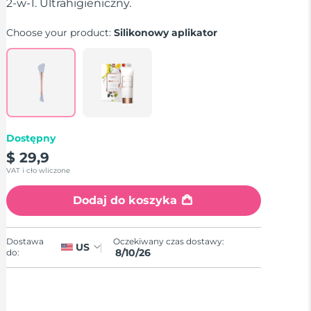
stars,
2-w-1. Ultrahigieniczny.
average
rating
Choose your product:
Silikonowy aplikator
value.
Read
11
Reviews.
Same
page
link.
Dostępny
$ 29,9
VAT i cło wliczone
Dodaj do koszyka
Oczekiwany czas dostawy:
Dostawa
US
8/10/26
do: