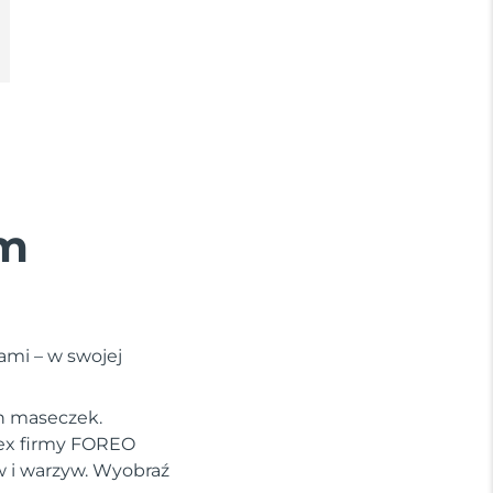
um
mi – w swojej
ch maseczek.
lex firmy FOREO
 i warzyw. Wyobraź