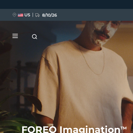
Przejdź
do
treści
US
8/10/26
NOWOŚĆ
BREAKING NEWS
FAQ™ Pure Beauty-Tech Elixir
FOREO Imagination
TM