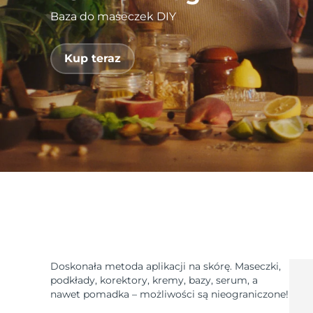
Baza do maseczek DIY
issa™ Teeth Whitening Set
Kup teraz
FAQ™ Dual LED Panel
POPULARNY
Specjalne oferty
Bestsellery
Doskonała metoda aplikacji na skórę. Maseczki,
podkłady, korektory, kremy, bazy, serum, a
nawet pomadka – możliwości są nieograniczone!