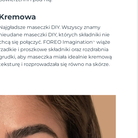
Kremowa
Najgładsze maseczki DIY. Wszyscy znamy
nieudane maseczki DIY, których składniki nie
chcą się połączyć. FOREO Imagination
wiąże
TM
rzadkie i proszkowe składniki oraz rozdrabnia
grudki, aby maseczka miała idealnie kremową
teksturę i rozprowadzała się równo na skórze.