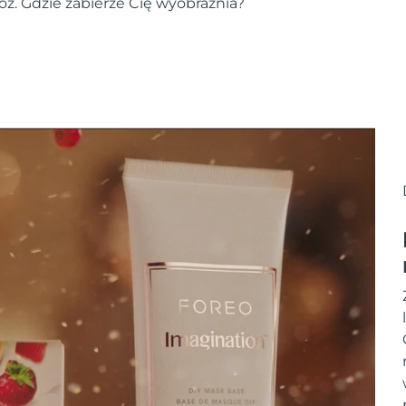
łóż. Gdzie zabierze Cię wyobraźnia?