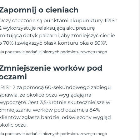
Zapomnij o cieniach
Oczy otoczone są punktami akupunktury. IRIS
TM
2 wykorzystuje relaksującą akupresurę
imitującą dotyk palcami, aby zmniejszyć cienie
o 70% i zwiększyć blask konturu oka o 50%*.
Na podstawie badań klinicznych podmiotu zewnętrznego
Zmniejszenie worków pod
oczami
IRIS
2 za pomocą 60-sekundowego zabiegu
TM
sprawia, że okolice oczu wyglądają na
wypoczęte. Jest 3,5-krotnie skuteczniejsze w
zmniejszaniu worków pod oczami, a 84%
klientów zgłasza bardziej odświeżony wygląd
okolic oczu.
Na podstawie badań klinicznych podmiotu zewnętrznego