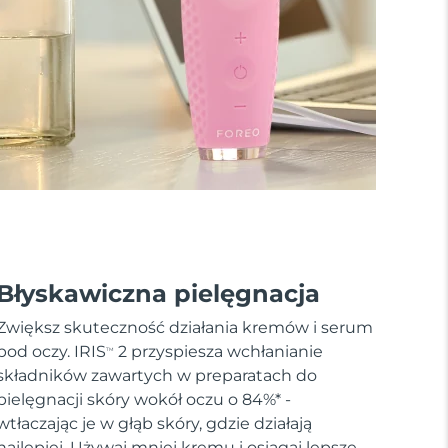
Błyskawiczna pielęgnacja
Zwiększ skuteczność działania kremów i serum
pod oczy. IRIS
2 przyspiesza wchłanianie
TM
składników zawartych w preparatach do
pielęgnacji skóry wokół oczu o 84%* -
wtłaczając je w głąb skóry, gdzie działają
najlepiej. Używaj mniej kremu i osiągaj lepsze