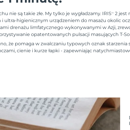
u nie są takie złe. My tylko je wygładzamy. IRIS
2 jest
TM
i ultra-higienicznym urządzeniem do masażu okolic ocz
kami drenażu limfatycznego wykonywanymi w Azji, zrew
korzystywanie opatentowanych pulsacji masujących T-So
no, że pomaga w zwalczaniu typowych oznak starzenia s
oczami, cienie i kurze łapki - zapewniając natychmiasto