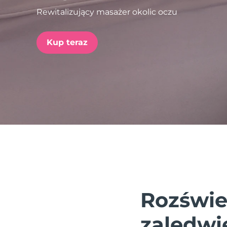
Rewitalizujący masażer okolic oczu
issa™ Teeth Whitening Set
Kup teraz
FAQ™ Dual LED Panel
POPULARNY
Specjalne oferty
Bestsellery
Rozświe
zaledwie