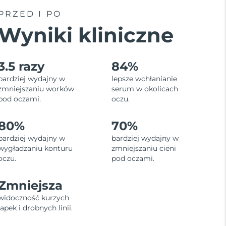
PRZED I PO
Wyniki kliniczne
3.5 razy
84%
bardziej wydajny w
lepsze wchłanianie
zmniejszaniu worków
serum w okolicach
pod oczami.
oczu.
80%
70%
bardziej wydajny w
bardziej wydajny w
wygładzaniu konturu
zmniejszaniu cieni
oczu.
pod oczami.
Zmniejsza
widoczność kurzych
łapek i drobnych linii.