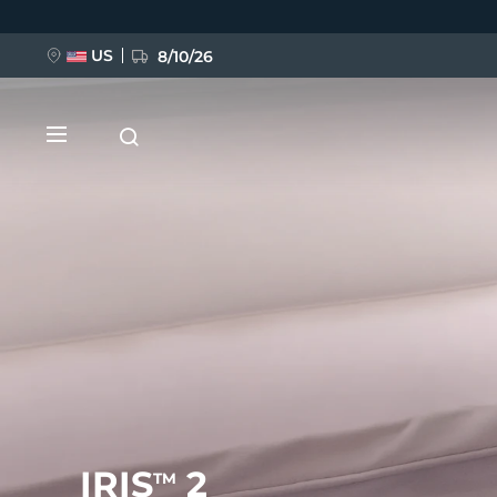
Przejdź
do
treści
US
8/10/26
NOWOŚĆ
BREAKING NEWS
FAQ™ Pure Beauty-Tech Elixir
IRIS
2
TM