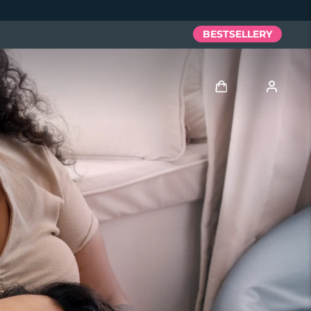
BESTSELLERY
Zaloguj
Profil użytkownika
Moje urządzenia
Moje zamówienia
Moje adresy
Moje subskrypcje