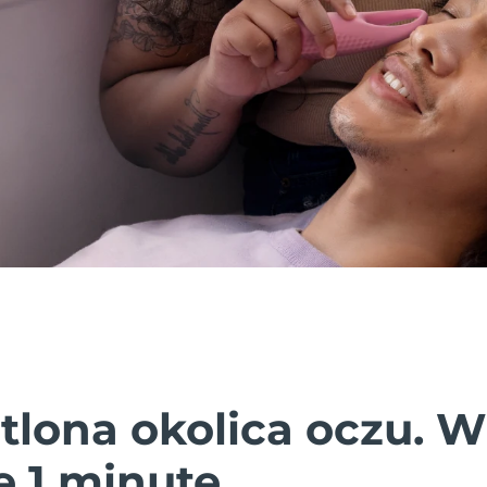
tlona okolica oczu. W
 1 minutę.