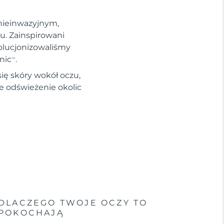
 nieinwazyjnym,
u. Zainspirowani
olucjonizowaliśmy
nic
.
TM
ię skóry wokół oczu,
we odświeżenie okolic
DLACZEGO TWOJE OCZY TO
POKOCHAJĄ