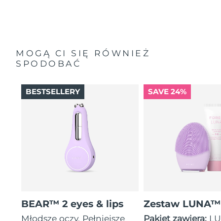
MOGĄ CI SIĘ RÓWNIEŻ
SPODOBAĆ
BESTSELLERY
SAVE 24%
BEAR™ 2 eyes & lips
Zestaw LUNA™
Młodsze oczy. Pełniejsze
Pakiet zawiera:
LU