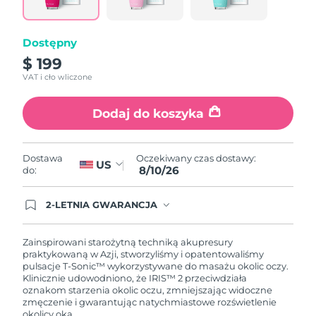
link.
Oczekiwany czas dostawy
Portoryko
8/11/26
Dostępny
Oczekiwany czas dostawy
Katar
$ 199
8/10/26
VAT i cło wliczone
Oczekiwany czas dostawy
Reunion
8/14/26
Dodaj do koszyka
Oczekiwany czas dostawy
Rumunia
8/9/26
Oczekiwany czas dostawy:
Dostawa
US
8/10/26
do:
Oczekiwany czas dostawy
Rosja
8/17/26
2-LETNIA GWARANCJA
Dzisiejsze zamówienie uprawnia do korzystania z
Oczekiwany czas dostawy
Arabia Saudyjska
pełnej gwarancji FOREO. Oznacza to, że w
8/10/26
przypadku wystąpienia problemów w ciągu 2 lat
Zainspirowani starożytną techniką akupresury
od zakupu, FOREO bezpłatnie wymieni produkt.
praktykowaną w Azji, stworzyliśmy i opatentowaliśmy
Oczekiwany czas dostawy
pulsacje T-Sonic™ wykorzystywane do masażu okolic oczy.
Singapur
8/11/26
Klinicznie udowodniono, że IRIS™ 2 przeciwdziała
oznakom starzenia okolic oczu, zmniejszając widoczne
zmęczenie i gwarantując natychmiastowe rozświetlenie
Oczekiwany czas dostawy
Słowacja
okolicy oka.