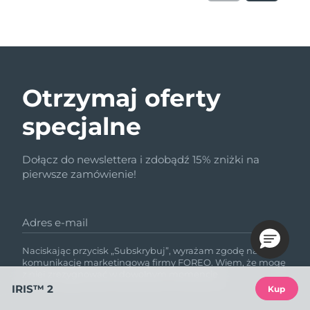
Otrzymaj oferty
specjalne
Dołącz do newslettera i zdobądź 15% zniżki na
pierwsze zamówienie!
Adres e-mail
Naciskając przycisk „Subskrybuj”, wyrażam zgodę na
komunikację marketingową firmy FOREO. Wiem, że mogę
z niej zrezygnować w dowolnym momencie.
IRIS™ 2
Kup