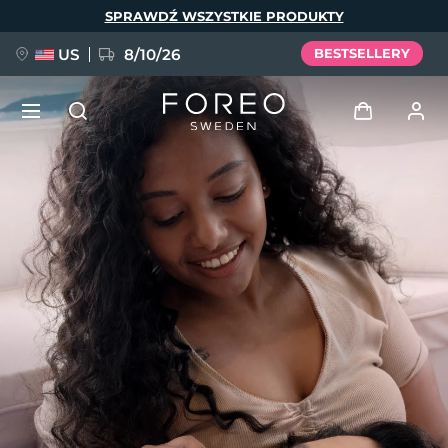
Przejdź
SPRAWDŹ WSZYSTKIE PRODUKTY
do
treści
US
8/10/26
BESTSELLERY
NOWOŚĆ
Zaloguj
Język
BREAKING NEWS
Profil użytkownika
English
Deutsch
Español
Moje urządzenia
FAQ™ Pure Beauty-Tech Elixir
Français
Italiano
Português
Moje zamówienia
Polski
Svenska
Русский
Türkçe
简体中文
繁體中文
Moje adresy
issa™ Teeth Whitening Set
Moje subskrypcje