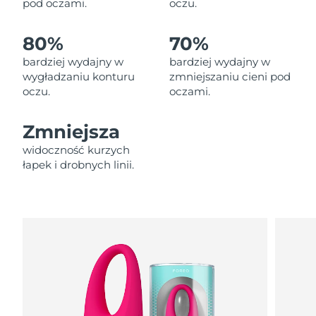
pod oczami.
oczu.
Oczekiwany czas dostawy
Liban
8/10/26
80%
70%
Oczekiwany czas dostawy
Litwa
8/9/26
bardziej wydajny w
bardziej wydajny w
wygładzaniu konturu
zmniejszaniu cieni pod
oczu.
oczami.
Oczekiwany czas dostawy
Luksemburg
8/9/26
Zmniejsza
Oczekiwany czas dostawy
SRA Makau (Chiny)
8/11/26
widoczność kurzych
łapek i drobnych linii.
Oczekiwany czas dostawy
Malezja
8/12/26
Oczekiwany czas dostawy
Malta
8/9/26
Oczekiwany czas dostawy
Meksyk
8/13/26
Oczekiwany czas dostawy
Monako
8/10/26