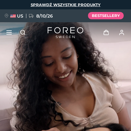
Przejdź
SPRAWDŹ WSZYSTKIE PRODUKTY
do
treści
US
8/10/26
BESTSELLERY
NOWOŚĆ
Zaloguj
Język
BREAKING NEWS
Profil użytkownika
English
Deutsch
Español
Moje urządzenia
FAQ™ Pure Beauty-Tech Elixir
Français
Italiano
Português
Moje zamówienia
Polski
Svenska
Русский
Türkçe
简体中文
繁體中文
Moje adresy
issa™ Teeth Whitening Set
Moje subskrypcje