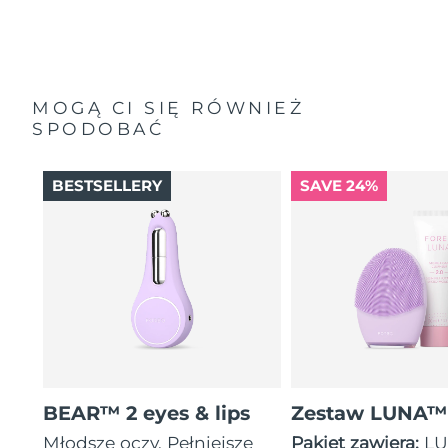
MOGĄ CI SIĘ RÓWNIEŻ
SPODOBAĆ
BESTSELLERY
SAVE 24%
BEAR™ 2 eyes & lips
Zestaw LUNA™
Młodsze oczy. Pełniejsze
Pakiet zawiera:
LU