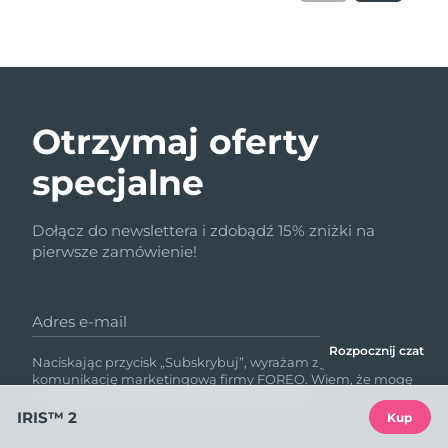
Otrzymaj oferty
specjalne
Dołącz do newslettera i zdobądź 15% zniżki na
pierwsze zamówienie!
Adres e-mail
Rozpocznij czat
Naciskając przycisk „Subskrybuj”, wyrażam zgodę na
komunikację marketingową firmy FOREO. Wiem, że mogę
z niej zrezygnować w dowolnym momencie.
IRIS™ 2
Kup