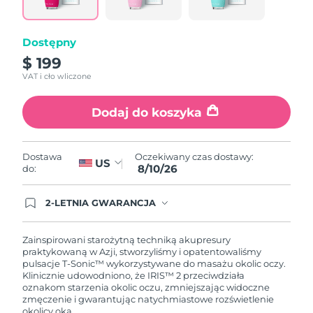
link.
Oczekiwany czas dostawy
Portoryko
8/11/26
Dostępny
Oczekiwany czas dostawy
Katar
$ 199
8/10/26
VAT i cło wliczone
Oczekiwany czas dostawy
Reunion
8/14/26
Dodaj do koszyka
Oczekiwany czas dostawy
Rumunia
8/9/26
Oczekiwany czas dostawy:
Dostawa
US
8/10/26
do:
Oczekiwany czas dostawy
Rosja
8/17/26
2-LETNIA GWARANCJA
Dzisiejsze zamówienie uprawnia do korzystania z
Oczekiwany czas dostawy
Arabia Saudyjska
pełnej gwarancji FOREO. Oznacza to, że w
8/10/26
przypadku wystąpienia problemów w ciągu 2 lat
Zainspirowani starożytną techniką akupresury
od zakupu, FOREO bezpłatnie wymieni produkt.
praktykowaną w Azji, stworzyliśmy i opatentowaliśmy
Oczekiwany czas dostawy
pulsacje T-Sonic™ wykorzystywane do masażu okolic oczy.
Singapur
8/11/26
Klinicznie udowodniono, że IRIS™ 2 przeciwdziała
oznakom starzenia okolic oczu, zmniejszając widoczne
zmęczenie i gwarantując natychmiastowe rozświetlenie
Oczekiwany czas dostawy
Słowacja
okolicy oka.