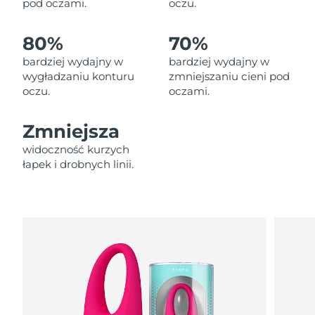
pod oczami.
oczu.
Oczekiwany czas dostawy
Liban
8/10/26
80%
70%
Oczekiwany czas dostawy
Litwa
8/9/26
bardziej wydajny w
bardziej wydajny w
wygładzaniu konturu
zmniejszaniu cieni pod
oczu.
oczami.
Oczekiwany czas dostawy
Luksemburg
8/9/26
Zmniejsza
Oczekiwany czas dostawy
SRA Makau (Chiny)
8/11/26
widoczność kurzych
łapek i drobnych linii.
Oczekiwany czas dostawy
Malezja
8/12/26
Oczekiwany czas dostawy
Malta
8/9/26
Oczekiwany czas dostawy
Meksyk
8/13/26
Oczekiwany czas dostawy
Monako
8/10/26