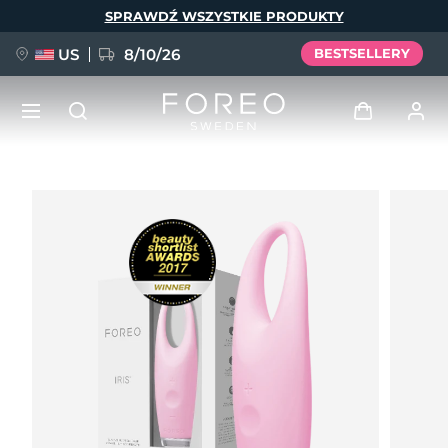
Przejdź
SPRAWDŹ WSZYSTKIE PRODUKTY
do
treści
US
8/10/26
BESTSELLERY
NOWOŚĆ
Zaloguj
Język
BREAKING NEWS
Profil użytkownika
English
Deutsch
Español
Moje urządzenia
FAQ™ Pure Beauty-Tech Elixir
Français
Italiano
Português
Moje zamówienia
Polski
Svenska
Русский
Türkçe
简体中文
繁體中文
Moje adresy
issa™ Teeth Whitening Set
Moje subskrypcje