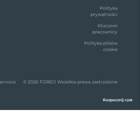
k
Polityka
prywatności
Kluczowi
pracownicy
Polityka plików
cookie
arvoice
© 2026 FOREO Wszelkie prawa zastrzeżone
Rozpocznij czat