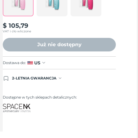
$ 105,79
VAT i cło wliczone
Już nie dostępny
US
Dostawa do:
2-LETNIA GWARANCJA
Dzisiejsze zamówienie uprawnia do korzystania z
pełnej gwarancji FOREO. Oznacza to, że w
przypadku wystąpienia problemów w ciągu 2 lat
Dostępne w tych sklepach detalicznych:
od zakupu, FOREO bezpłatnie wymieni produkt.