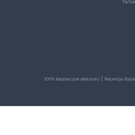
TikTo
100% bezpieczne płatności
Recenzje Baza