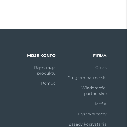
S
MOJE KONTO
FIRMA
m
Rejestracja
O nas
produktu
k
Program partnerski
Pomoc
X
Wiadomości
partnerskie
e
MYSA
n
Dystrybutorzy
t
Zasady korzystania