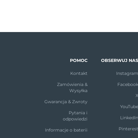
POMOC
OBSERWUJ NA
Kontakt
Instagra
Zamówienia &
Faceboo
Wysyłka
Gwarancja & Zwroty
YouTub
Pytania i
LinkedI
odpowiedzi
Pinteres
Informacje o baterii