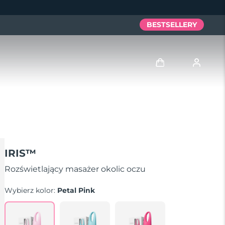
BESTSELLERY
Zaloguj
Profil użytkownika
Moje urządzenia
IRIS™
Moje zamówienia
Rozświetlający masażer okolic oczu
Wybierz kolor:
Petal Pink
Moje adresy
Moje subskrypcje