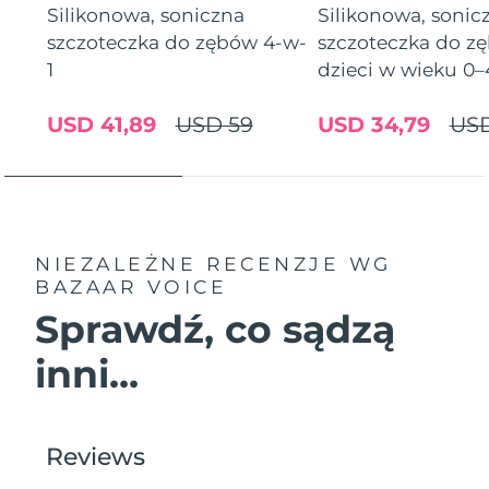
Silikonowa, soniczna
Silikonowa, sonic
szczoteczka do zębów 4-w-
szczoteczka do zę
Oczekiwany czas dostawy
Holandia
9/8/26
1
dzieci w wieku 0–
Oczekiwany czas dostawy
Nowa Zelandia
USD 41,89
USD 59
USD 34,79
US
9/8/26
Oczekiwany czas dostawy
Norwegia
9/8/26
Oczekiwany czas dostawy
Oman
12/8/26
NIEZALEŻNE RECENZJE
WG
BAZAAR VOICE
Oczekiwany czas dostawy
Filipiny
Sprawdź, co sądzą
12/8/26
inni...
Oczekiwany czas dostawy
Polska
10/8/26
Oczekiwany czas dostawy
Portugalia
9/8/26