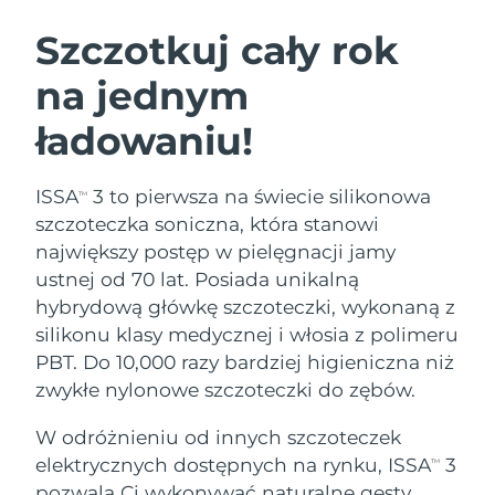
SZWEDZKI RUTYNA PIELĘGNACJI
URODY
Szczotkuj cały rok
na jednym
Oczekiwany czas dostawy
Australia
12/8/26
ładowaniu!
Oczekiwany czas dostawy
Oczyszczanie twarzy
Lifting twarzy
Austria
9/8/26
LUNA™ 4 zestaw
BEAR™ 2 zestaw
ISSA
3 to pierwsza na świecie silikonowa
TM
Oczekiwany czas dostawy
Bahrajn
szczoteczka soniczna, która stanowi
Anti-aging massage
Microcurrent toning
10/8/26
największy postęp w pielęgnacji jamy
Pielęgnacja jamy
ustnej od 70 lat. Posiada unikalną
Oczekiwany czas dostawy
Nawilżenie
ustnej
Belgia
9/8/26
LUNA™ 4 Plus
BEAR™ 2 go
hybrydową główkę szczoteczki, wykonaną z
UFO™ 3 zestaw
issa™ 4
silikonu klasy medycznej i włosia z polimeru
Massage, LED heating
Microcurrent toning on-the-go
Oczekiwany czas dostawy
FAQ™ ZABIEG ANTI-AGING
Bermudy
Deep facial hydration
Hybrid silicone sonic toothbrush
PBT. Do 10,000 razy bardziej higieniczna niż
15/8/26
zwykłe nylonowe szczoteczki do zębów.
NEW
Bośnia i
LUNA™ 4 Men
BEAR™ 2 eyes & lips
Oczekiwany czas dostawy
UFO™ 3 LED
W odróżnieniu od innych szczoteczek
Hercegowina
12/8/26
issa™ 4 plus
For men, anti-aging massage
Microcurrent line smoothing device
Near-infrared and red light therapy
elektrycznych dostępnych na rynku, ISSA
3
TM
Smart hybrid silicone sonic toothbrush
device
Anti-aging
Zabiegi LED
Oczekiwany czas dostawy
pozwala Ci wykonywać naturalne gesty