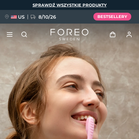
Przejdź
SPRAWDŹ WSZYSTKIE PRODUKTY
do
treści
US
8/10/26
BESTSELLERY
NOWOŚĆ
Zaloguj
Język
BREAKING NEWS
Profil użytkownika
English
Deutsch
Español
Moje urządzenia
FAQ™ Pure Beauty-Tech Elixir
Français
Italiano
Português
Moje zamówienia
Polski
Svenska
Русский
Türkçe
简体中文
繁體中文
Moje adresy
issa™ Teeth Whitening Set
Moje subskrypcje