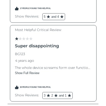
Oczekiwany czas dostawy
Tajlandia
13/8/26
Oczekiwany czas dostawy
Turcja
10/8/26
Zjednoczone Emiraty
Oczekiwany czas dostawy
Arabskie
10/8/26
Oczekiwany czas dostawy
Wielka Brytania
9/8/26
Oczekiwany czas dostawy
Stany Zjednoczone
10/8/26
Oczekiwany czas dostawy
Uzbekistan
14/8/26
Oczekiwany czas dostawy
Wietnam
15/8/26