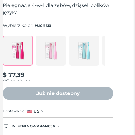
średnia
Pielęgnacja 4-w-1 dla zębów, dziąseł, polików i
wartość
języka
oceny.
Read
125
Wybierz kolor:
Fuchsia
Reviews.
Łącze
do
tej
samej
strony.
$ 77,39
VAT i cło wliczone
Już nie dostępny
US
Dostawa do:
2-LETNIA GWARANCJA
Dzisiejsze zamówienie uprawnia do korzystania z