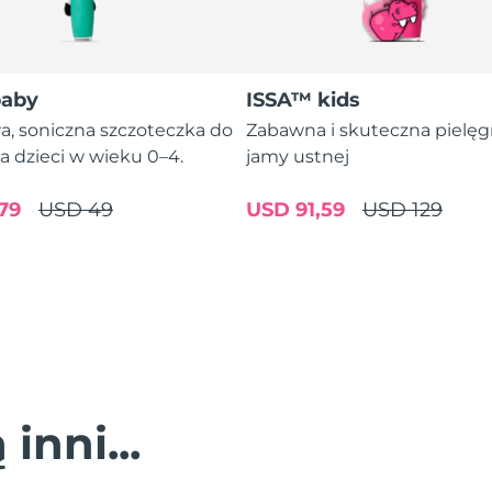
baby
ISSA™ kids
a, soniczna szczoteczka do
Zabawna i skuteczna pielęg
a dzieci w wieku 0–4.
jamy ustnej
79
USD 49
USD 91,59
USD 129
inni...