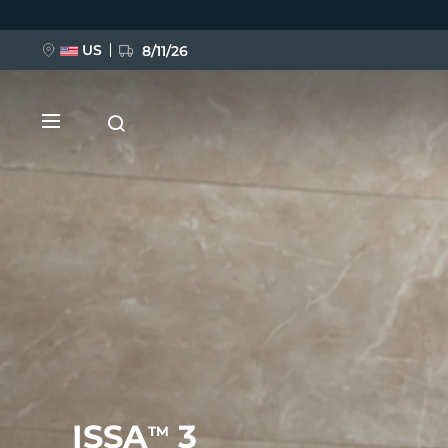
Przejdź
do
treści
US
8/11/26
NOWOŚĆ
BREAKING NEWS
FAQ™ Pure Beauty-Tech Elixir
ISSA
3
TM