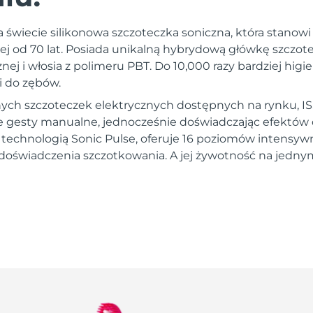
a świecie silikonowa szczoteczka soniczna, która stanow
nej od 70 lat. Posiada unikalną hybrydową główkę szczot
nej i włosia z polimeru PBT. Do 10,000 razy bardziej higi
i do zębów.
ych szczoteczek elektrycznych dostępnych na rynku, I
gesty manualne, jednocześnie doświadczając efektów d
a technologią Sonic Pulse, oferuje 16 poziomów intensywn
doświadczenia szczotkowania. A jej żywotność na jedn