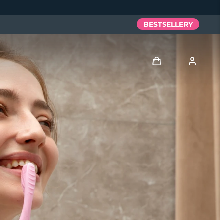
BESTSELLERY
Zaloguj
Profil użytkownika
Moje urządzenia
Moje zamówienia
Moje adresy
Moje subskrypcje