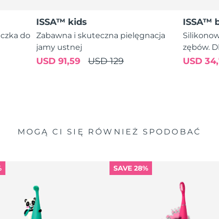
ISSA™ kids
ISSA™ 
eczka do
Zabawna i skuteczna pielęgnacja
Silikono
jamy ustnej
zębów. Dl
USD 91,59
USD 129
USD 34,
MOGĄ CI SIĘ RÓWNIEŻ SPODOBAĆ
%
SAVE 28%