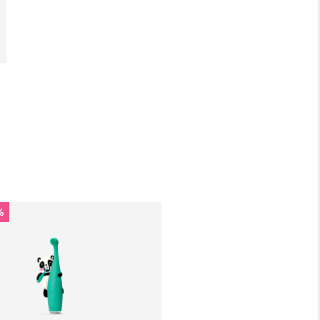
pełnej gwarancji FOREO. Oznacza to, że w
przypadku wystąpienia problemów w ciągu 2 lat
od zakupu, FOREO bezpłatnie wymieni produkt.
%