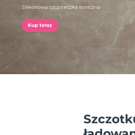
Silikonowa szczoteczka soniczna
issa™ Teeth Whitening Set
Kup teraz
FAQ™ Dual LED Panel
POPULARNY
Specjalne oferty
Bestsellery
Szczotk
ładowan