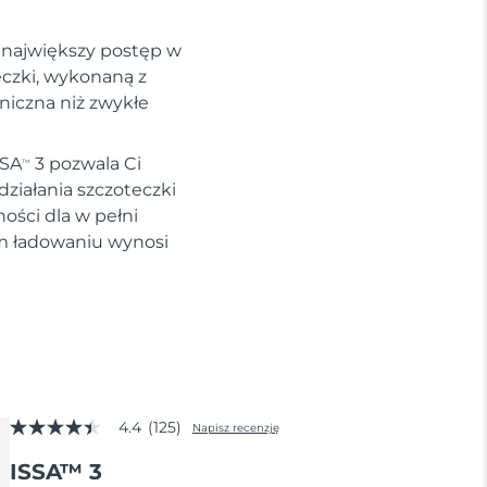
i największy postęp w
eczki, wykonaną z
eniczna niż zwykłe
SSA
3 pozwala Ci
TM
ziałania szczoteczki
ości dla w pełni
ym ładowaniu wynosi
4.4
(125)
Napisz recenzję
4.4
z
ISSA™ 3
5
gwiazdek,