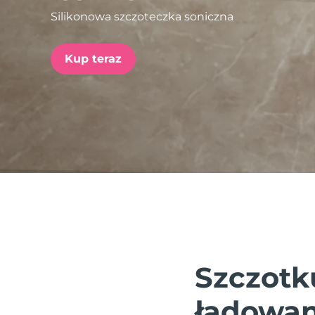
Silikonowa szczoteczka soniczna
issa™ Teeth Whitening Set
Kup teraz
FAQ™ Dual LED Panel
POPULARNY
Specjalne oferty
Bestsellery
Szczotk
ładowan