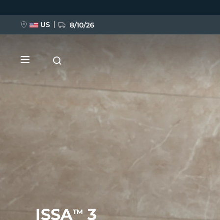
Przejdź
do
treści
US
8/10/26
NOWOŚĆ
BREAKING NEWS
FAQ™ Pure Beauty-Tech Elixir
ISSA
3
TM