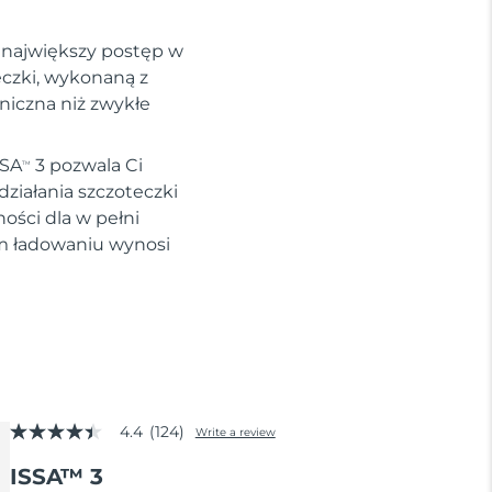
i największy postęp w
eczki, wykonaną z
eniczna niż zwykłe
SSA
3 pozwala Ci
TM
ziałania szczoteczki
ości dla w pełni
ym ładowaniu wynosi
4.4
(124)
Write a review
4.4
out
ISSA™ 3
of
5