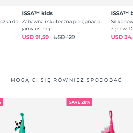
ISSA™ kids
ISSA™ 
eczka do
Zabawna i skuteczna pielęgnacja
Silikono
jamy ustnej
zębów. Dl
USD 91,59
USD 129
USD 34,
MOGĄ CI SIĘ RÓWNIEŻ SPODOBAĆ
%
SAVE 28%