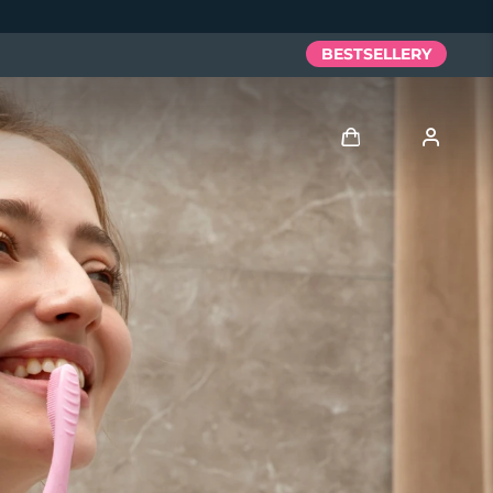
BESTSELLERY
Zaloguj
Profil użytkownika
Moje urządzenia
Moje zamówienia
Moje adresy
Moje subskrypcje