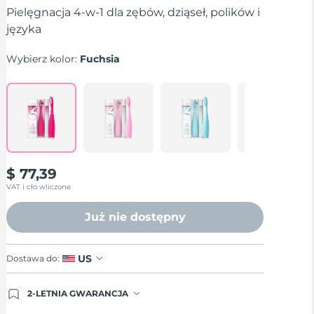
stars,
Pielęgnacja 4-w-1 dla zębów, dziąseł, polików i
average
języka
rating
value.
Read
Wybierz kolor:
Fuchsia
124
Reviews.
Same
page
link.
$ 77,39
VAT i cło wliczone
Już nie dostępny
US
Dostawa do:
2-LETNIA GWARANCJA
Dzisiejsze zamówienie uprawnia do korzystania z