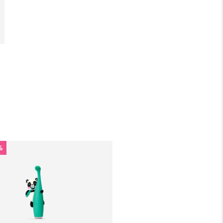
pełnej gwarancji FOREO. Oznacza to, że w
przypadku wystąpienia problemów w ciągu 2 lat
od zakupu, FOREO bezpłatnie wymieni produkt.
%