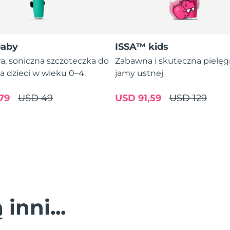
baby
ISSA™ kids
a, soniczna szczoteczka do
Zabawna i skuteczna pielęg
a dzieci w wieku 0–4.
jamy ustnej
79
USD 49
USD 91,59
USD 129
inni...