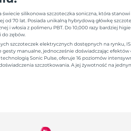
a świecie silikonowa szczoteczka soniczna, która stanow
nej od 70 lat. Posiada unikalną hybrydową główkę szczot
nej i włosia z polimeru PBT. Do 10,000 razy bardziej higi
i do zębów.
ych szczoteczek elektrycznych dostępnych na rynku, I
gesty manualne, jednocześnie doświadczając efektów d
a technologią Sonic Pulse, oferuje 16 poziomów intensywn
doświadczenia szczotkowania. A jej żywotność na jedn