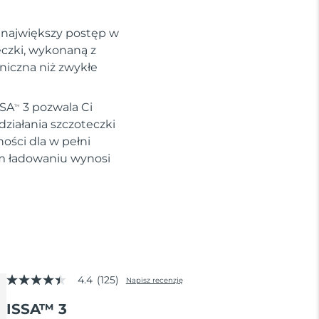
i największy postęp w
eczki, wykonaną z
eniczna niż zwykłe
SSA
3 pozwala Ci
TM
ziałania szczoteczki
ości dla w pełni
ym ładowaniu wynosi
4.4
(125)
Napisz recenzję
4.4
z
ISSA™ 3
5
gwiazdek,