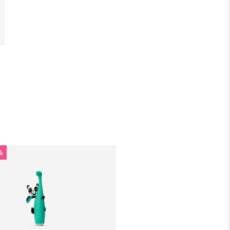
pełnej gwarancji FOREO. Oznacza to, że w
przypadku wystąpienia problemów w ciągu 2 lat
od zakupu, FOREO bezpłatnie wymieni produkt.
%