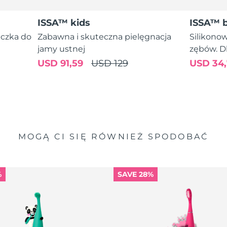
ISSA™ kids
ISSA™ 
eczka do
Zabawna i skuteczna pielęgnacja
Silikono
jamy ustnej
zębów. Dl
USD 91,59
USD 129
USD 34,
MOGĄ CI SIĘ RÓWNIEŻ SPODOBAĆ
%
SAVE 28%