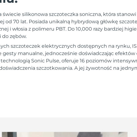
a świecie silikonowa szczoteczka soniczna, która stanow
nej od 70 lat. Posiada unikalną hybrydową główkę szczot
nej i włosia z polimeru PBT. Do 10,000 razy bardziej higi
i do zębów.
ych szczoteczek elektrycznych dostępnych na rynku, I
gesty manualne, jednocześnie doświadczając efektów d
a technologią Sonic Pulse, oferuje 16 poziomów intensywn
doświadczenia szczotkowania. A jej żywotność na jedn