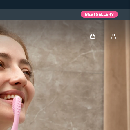
BESTSELLERY
Zaloguj
Profil użytkownika
Moje urządzenia
Moje zamówienia
Moje adresy
Moje subskrypcje