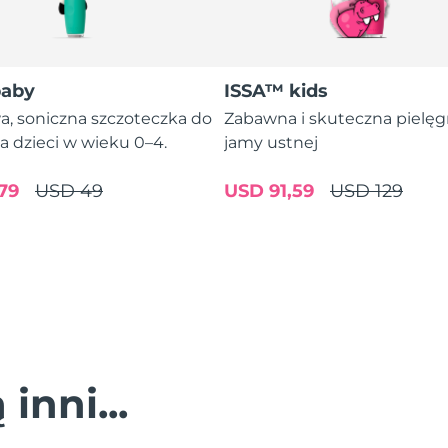
baby
ISSA™ kids
a, soniczna szczoteczka do
Zabawna i skuteczna pielęg
a dzieci w wieku 0–4.
jamy ustnej
79
USD 49
USD 91,59
USD 129
inni...