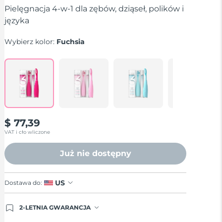
średnia
Pielęgnacja 4-w-1 dla zębów, dziąseł, polików i
wartość
języka
oceny.
Read
125
Wybierz kolor:
Fuchsia
Reviews.
Łącze
do
tej
samej
strony.
$ 77,39
VAT i cło wliczone
Już nie dostępny
US
Dostawa do:
2-LETNIA GWARANCJA
Dzisiejsze zamówienie uprawnia do korzystania z