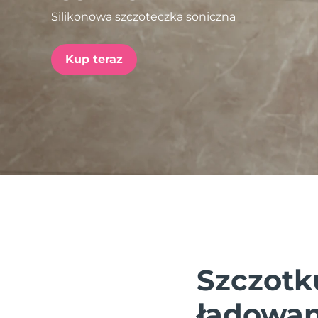
Silikonowa szczoteczka soniczna
issa™ Teeth Whitening Set
Kup teraz
FAQ™ Dual LED Panel
POPULARNY
Specjalne oferty
Bestsellery
Szczotk
ładowan