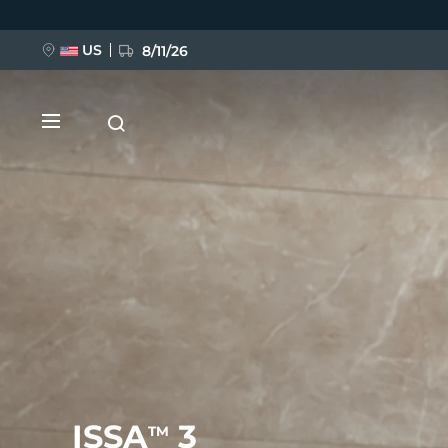
Przejdź
do
treści
US
8/11/26
NOWOŚĆ
BREAKING NEWS
FAQ™ Pure Beauty-Tech Elixir
ISSA
3
TM